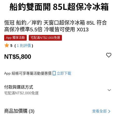
恆冠 船釣／岸釣 天窗口超保冷冰箱 85L 符合
高保冷標準5.5倍 冷暖皆可使用 X013
App 獨享活動
宅配滿NT$2,000免運
5
(
1
則評價
)
NT$5,800
App 結帳可享專屬活動優惠價
立即下載
付款與運送方式
宅配滿NT$2,000免運
付款方式
信用卡一次付款
商品加價購 (3)
查看全部