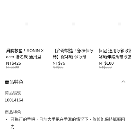
信用卡分期付款
3 期 0 利率 每期
NT$1,933
21家銀行
合作金庫商業銀行
第一商業銀行
Apple Pay
華南商業銀行
彰化商業銀行
街口支付
上海商業儲蓄銀行
台北富邦商業銀行
國泰世華商業銀行
兆豐國際商業銀行
悠遊付
臺灣中小企業銀行
台中商業銀行
肩膀救星！RONIN X
【台灣製造！急凍保冰
恆冠 通用冰箱改
匯豐（台灣）商業銀行
華泰商業銀行
acer 聯名款 通用型減
磚】保冰箱 保冰劑 保
冰箱伸縮背帶改
大哥付你分期
聯邦商業銀行
遠東國際商業銀行
壓背帶 釣魚背帶 釣竿
冷磚 凍磚 冰塊磚
伸縮型背帶扣 
NT$425
NT$75
NT$180
相關說明
元大商業銀行
永豐商業銀行
NT$500
NT$85
NT$200
背帶 冰箱背帶 減壓背
T161
【大哥付你分期使用說明】
玉山商業銀行
星展（台灣）商業銀行
帶 T618
AFTEE先享後付
1.本服務由台灣大哥大提供，台灣大哥大用戶可立即使用無須另外申請。
台新國際商業銀行
中國信託商業銀行
商品特色
2.付款方式選擇「大哥付你分期」，訂單成立後會自動跳轉到大哥付的交易
相關說明
台灣樂天信用卡公司
流程，驗證手機門號後，選擇欲分期的期數、繳款截止日，確認付款後即完
【關於「AFTEE先享後付」】
成交易。
商品編號
ATM付款
AFTEE先享後付是「在收到商品之後才付款」的支付方式。 讓您購物簡單
3.實際核准額度、可分期數及費用金額請依後續交易確認頁面所載為準。
10014164
便利好安心！
4.訂單成立30分鐘內，如未前往確認交易或遇審核未通過，訂單將自動取
貨到付款
１．簡單：不需註冊會員、不需綁卡、不需儲值。
消。如遇「轉專審核」未通過狀況，表示未達大哥付你分期系統評分，恕無
２．便利：只要手機號碼，簡訊認證，即可結帳。
商品特色
法說明評估內容。
３．安心：先確認商品／服務後，再付款。
【繳款方式說明】
運送方式
可拖行的手把，且加大手把在手濕的情況下，依舊能保持抓握阻
1.分期款項不併入電信帳單，「大哥付你分期」於每月結算日後寄送繳費提
【「AFTEE先享後付」結帳流程】
力
一般宅配（門市自取請勿下單，請聯繫客服）
醒簡訊。