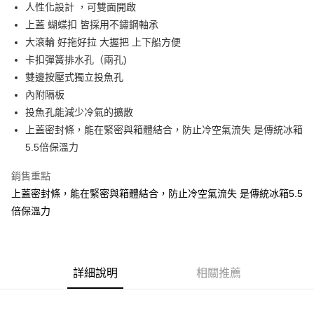
１．於結帳方式選擇「AFTEE先享後付」後，將跳轉至「AFTEE先享後付」
人性化設計 ，可雙面開啟
2.透過簡訊連結打開帳單後，可選擇「超商條碼／台灣大直營門市／銀行轉
每筆NT$100，滿NT$2,000(含以上)免運費
結帳頁面，進行簡訊認證並確認金額後，即可完成結帳。
帳／街口支付／iPASS MONEY」等通路繳費。
上蓋 蝴蝶扣 皆採用不鏽鋼軸承
２．訂單成立數日內，您將收到繳費通知簡訊。
大型宅配(門市自取請勿下單，請聯繫客服）
３．收到繳費通知簡訊後14天內，點擊此簡訊中的連結，可透過四大超商／
大滾輪 好拖好拉 大握把 上下船方便
【注意事項】
ATM／網路銀行／等多元方式進行付款，方視為交易完成。
每筆NT$150，滿NT$2,000(含以上)免運費
1.本服務係由「台灣大哥大股份有限公司」（以下簡稱本公司）所提供，讓
卡扣彈簧排水孔（兩孔)
※ 請注意：結帳手續完成當下不需立刻繳費，但若您需要取消訂單，請聯絡
用戶於交易時，得透過本服務購買商品或服務，並由商店將買賣／分期付款
雙邊按壓式獨立投魚孔
購買商品的店家。未經商家同意取消之訂單仍視為有效，需透過AFTEE先享
貨到付款（門市自取請勿下單，請聯繫客服）
買賣價金債權讓與本公司後，依約使用本公司帳單繳交帳款。
後付繳納相關費用。
內附隔板
2.基於同意付款使用「大哥付你分期」之契約關係目的，商店將以您的個人
每筆NT$200，滿NT$3,000(含以上)免運費
※ 交易是否成功請以「AFTEE先享後付 」之結帳頁面顯示為準，若有關於
資料（包含姓名、電話或地址）提供予台灣大哥大進項蒐集、處理及利用，
投魚孔能減少冷氣的擴散
是否繳費成功／繳費後需取消欲退款等相關疑問，請聯繫「AFTEE先享後付
由本公司與您本人進行分期帳單所需資料之確認、核對及更正。
客戶支援中心」
https://netprotections.freshdesk.com/support/home
上蓋密封條，能在緊密與箱體結合，防止冷空氣流失 是傳統冰箱
3.完整用戶服務條款，請詳閱以下連結：
https://oppay.tw/userRule
5.5倍保溫力
【注意事項】
１．透過由恩沛科技股份有限公司提供之「AFTEE先享後付」服務完成之交
銷售重點
易，需依本服務之必要範圍內提供個人資料，並將交易相關給付款項請求債
權轉讓予恩沛科技股份有限公司。
上蓋密封條，能在緊密與箱體結合，防止冷空氣流失 是傳統冰箱5.5
２．關於個人資料處理事宜，請瀏覽以下網址：
倍保溫力
https://aftee.tw/terms/#terms3
３．未成年的使用者請事先徵得法定代理人或監護人之同意方可使用
「AFTEE先享後付」，若未經同意申辦者引起之損失，本公司不負相關責
任。
４．使用「AFTEE先享後付」時，將依據個別帳號之用戶狀況，依本公司即
詳細說明
相關推薦
時審查核予不同之上限額度；若仍有額度不足之情形，本公司將視審查結果
請求用戶進行身份認證。
５．嚴禁一人註冊多個帳號或使用他人資訊註冊。若發現惡意使用之情形，