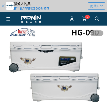
獵漁人釣具
開啟APP
首下載APP即贈$500折價券
0
1
/
8