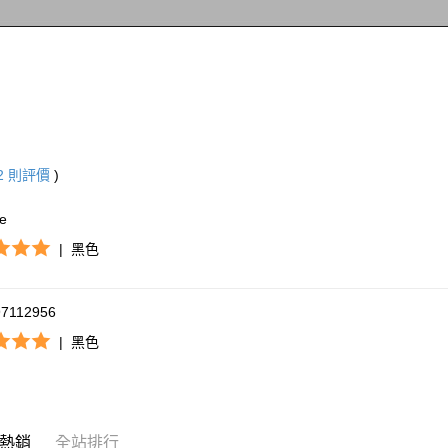
2
則評價
)
re
|
黑色
97112956
|
黑色
熱銷
全站排行