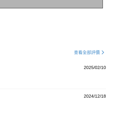
查看全部評價
2025/02/10
2024/12/18