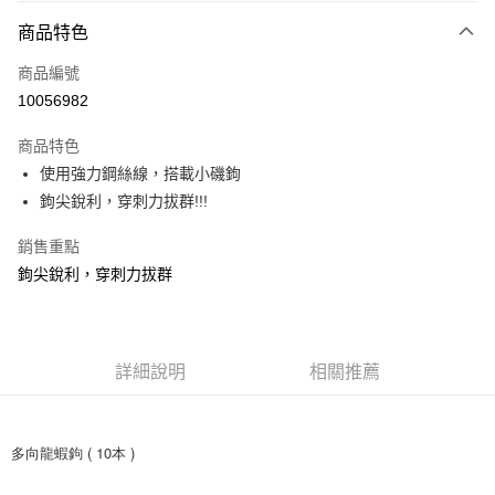
付款方式
商品特色
信用卡一次付款
商品編號
信用卡分期付款
10056982
3 期 0 利率 每期
NT$20
21家銀行
商品特色
合作金庫商業銀行
第一商業銀行
超商取貨付款
使用強力鋼絲線，搭載小磯鉤
華南商業銀行
彰化商業銀行
鉤尖銳利，穿刺力拔群!!!
Apple Pay
上海商業儲蓄銀行
台北富邦商業銀行
國泰世華商業銀行
兆豐國際商業銀行
街口支付
銷售重點
臺灣中小企業銀行
台中商業銀行
鉤尖銳利，穿刺力拔群
匯豐（台灣）商業銀行
華泰商業銀行
悠遊付
聯邦商業銀行
遠東國際商業銀行
元大商業銀行
永豐商業銀行
大哥付你分期
玉山商業銀行
星展（台灣）商業銀行
相關說明
台新國際商業銀行
中國信託商業銀行
詳細說明
相關推薦
【大哥付你分期使用說明】
台灣樂天信用卡公司
AFTEE先享後付
1.本服務由台灣大哥大提供，台灣大哥大用戶可立即使用無須另外申請。
2.付款方式選擇「大哥付你分期」，訂單成立後會自動跳轉到大哥付的交易
相關說明
流程，驗證手機門號後，選擇欲分期的期數、繳款截止日，確認付款後即完
【關於「AFTEE先享後付」】
多向龍蝦鉤 ( 10本 )
成交易。
ATM付款
AFTEE先享後付是「在收到商品之後才付款」的支付方式。 讓您購物簡單
3.實際核准額度、可分期數及費用金額請依後續交易確認頁面所載為準。
便利好安心！