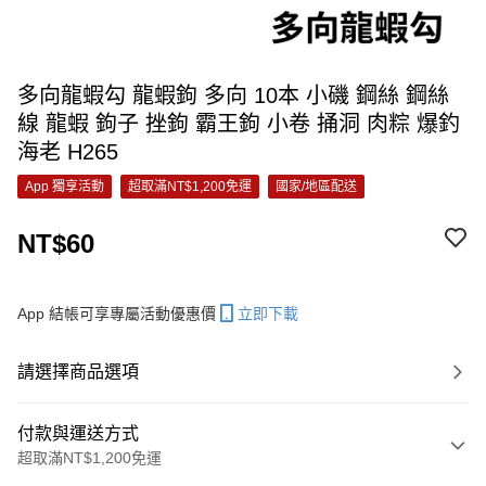
多向龍蝦勾 龍蝦鉤 多向 10本 小磯 鋼絲 鋼絲
線 龍蝦 鉤子 挫鉤 霸王鉤 小卷 捅洞 肉粽 爆釣
海老 H265
App 獨享活動
超取滿NT$1,200免運
國家/地區配送
NT$60
App 結帳可享專屬活動優惠價
立即下載
請選擇商品選項
付款與運送方式
超取滿NT$1,200免運