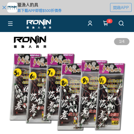
獵漁人釣具
開啟APP
首下載APP即贈$500折價券
0
1
/
4