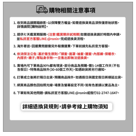
任。
貨到付款（門市自取請勿下單，請聯繫客服）
４．使用「AFTEE先享後付」時，將依據個別帳號之用戶狀況，依本公司即
時審查核予不同之上限額度；若仍有額度不足之情形，本公司將視審查結果
每筆NT$200，滿NT$3,000(含以上)免運費
請求用戶進行身份認證。
５．嚴禁一人註冊多個帳號或使用他人資訊註冊。若發現惡意使用之情形，
國家/地區配送(**下單前請私訊客服確認實際運費(運費另
查看運費
恩沛科技股份有限公司將有權停止該用戶之使用額度並採取法律行動。
計)，訂單才得以成立**)