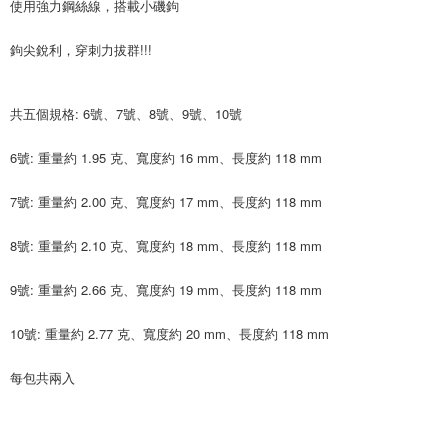
使用強力鋼絲線，搭載小磯鉤
4.訂單成立30分鐘內，如未前往確認交易或遇審核未通過，訂單將自動取
貨到付款
１．簡單：不需註冊會員、不需綁卡、不需儲值。
消。如遇「轉專審核」未通過狀況，表示未達大哥付你分期系統評分，恕無
２．便利：只要手機號碼，簡訊認證，即可結帳。
法說明評估內容。
鉤尖銳利，穿刺力拔群!!!
３．安心：先確認商品／服務後，再付款。
【繳款方式說明】
運送方式
1.分期款項不併入電信帳單，「大哥付你分期」於每月結算日後寄送繳費提
【「AFTEE先享後付」結帳流程】
全家取貨付款
醒簡訊。
１．於結帳方式選擇「AFTEE先享後付」後，將跳轉至「AFTEE先享後付」
共五個規格: 6號、7號、8號、9號、10號
2.透過簡訊連結打開帳單後，可選擇「超商條碼／台灣大直營門市／銀行轉
每筆NT$60，滿NT$1,200(含以上)免運費
結帳頁面，進行簡訊認證並確認金額後，即可完成結帳。
帳／街口支付／iPASS MONEY」等通路繳費。
２．訂單成立數日內，您將收到繳費通知簡訊。
付款後全家取貨
6號: 重量約 1.95 克、寬度約 16 mm、長度約 118 mm
３．收到繳費通知簡訊後14天內，點擊此簡訊中的連結，可透過四大超商／
【注意事項】
ATM／網路銀行／等多元方式進行付款，方視為交易完成。
每筆NT$60，滿NT$1,200(含以上)免運費
1.本服務係由「台灣大哥大股份有限公司」（以下簡稱本公司）所提供，讓
※ 請注意：結帳手續完成當下不需立刻繳費，但若您需要取消訂單，請聯絡
7號: 重量約 2.00 克、寬度約 17 mm、長度約 118 mm
用戶於交易時，得透過本服務購買商品或服務，並由商店將買賣／分期付款
購買商品的店家。未經商家同意取消之訂單仍視為有效，需透過AFTEE先享
7-11取貨付款
買賣價金債權讓與本公司後，依約使用本公司帳單繳交帳款。
後付繳納相關費用。
2.基於同意付款使用「大哥付你分期」之契約關係目的，商店將以您的個人
8號: 重量約 2.10 克、寬度約 18 mm、長度約 118 mm
每筆NT$60，滿NT$1,200(含以上)免運費
※ 交易是否成功請以「AFTEE先享後付 」之結帳頁面顯示為準，若有關於
資料（包含姓名、電話或地址）提供予台灣大哥大進項蒐集、處理及利用，
是否繳費成功／繳費後需取消欲退款等相關疑問，請聯繫「AFTEE先享後付
由本公司與您本人進行分期帳單所需資料之確認、核對及更正。
客戶支援中心」
https://netprotections.freshdesk.com/support/home
付款後7-11取貨
9號: 重量約 2.66 克、寬度約 19 mm、長度約 118 mm
3.完整用戶服務條款，請詳閱以下連結：
https://oppay.tw/userRule
每筆NT$60，滿NT$1,200(含以上)免運費
【注意事項】
10號: 重量約 2.77 克、寬度約 20 mm、長度約 118 mm
１．透過由恩沛科技股份有限公司提供之「AFTEE先享後付」服務完成之交
一般宅配（門市自取請勿下單，請聯繫客服）
易，需依本服務之必要範圍內提供個人資料，並將交易相關給付款項請求債
權轉讓予恩沛科技股份有限公司。
每筆NT$100，滿NT$2,000(含以上)免運費
每包共兩入
２．關於個人資料處理事宜，請瀏覽以下網址：
https://aftee.tw/terms/#terms3
離島一般宅配
３．未成年的使用者請事先徵得法定代理人或監護人之同意方可使用
每筆NT$200，滿NT$2,000(含以上)免運費
「AFTEE先享後付」，若未經同意申辦者引起之損失，本公司不負相關責