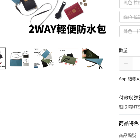
黑色 拉
綠色 拉
綠色 
數量
App 結
付款與運
超取滿NT$
付款方式
商品特色
信用卡一
商品編號