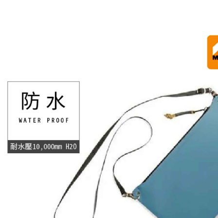
運送方式
1.分期款
【「AFT
醒簡訊。
１．於結帳
全家取貨
2.透過簡
付」結帳
帳／街口支
每筆NT$6
２．訂單
３．收到繳
【注意事
／ATM／
付款後全
1.本服務
※ 請注意
每筆NT$6
用戶於交
絡購買商品
款買賣價
先享後付
7-11取貨
2.基於同
※ 交易是
資料（包
是否繳費成
每筆NT$6
用，由本
付客戶支
3.完整用
付款後7-1
【注意事
每筆NT$6
１．透過由
交易，需
一般宅配
求債權轉
２．關於
每筆NT$1
https://aft
３．未成
離島一般
「AFTE
每筆NT$2
任。
４．使用「
貨到付款
即時審查