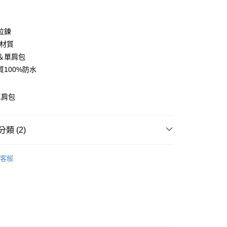
期付款
0 利率 每期
NT$220
21家銀行
拉鍊
庫商業銀行
第一商業銀行
膠材質
付款
業銀行
彰化商業銀行
＆單肩包
業儲蓄銀行
台北富邦商業銀行
質100%防水
華商業銀行
兆豐國際商業銀行
小企業銀行
台中商業銀行
台灣）商業銀行
華泰商業銀行
單肩包
業銀行
遠東國際商業銀行
業銀行
永豐商業銀行
分期
業銀行
星展（台灣）商業銀行
類 (2)
際商業銀行
中國信託商業銀行
你分期使用說明】
天信用卡公司
享後付
釣魚包
由台灣大哥大提供，台灣大哥大用戶可立即使用無須另外申請。
客服
式選擇「大哥付你分期」，訂單成立後會自動跳轉到大哥付的交易
雨季常用商品
證手機門號後，選擇欲分期的期數、繳款截止日，確認付款後即
FTEE先享後付」】
。
先享後付是「在收到商品之後才付款」的支付方式。 讓您購物簡單
准額度、可分期數及費用金額請依後續交易確認頁面所載為準。
心！
立30分鐘內，如未前往確認交易或遇審核未通過，訂單將自動取
：不需註冊會員、不需綁卡、不需儲值。
「轉專審核」未通過狀況，表示未達大哥付你分期系統評分，恕
：只要手機號碼，簡訊認證，即可結帳。
評估內容。
：先確認商品／服務後，再付款。
式說明】