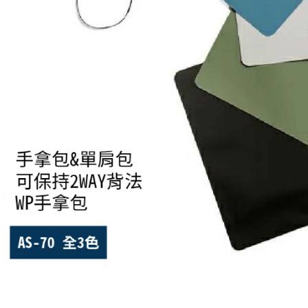
結果請求
每筆NT$2
５．嚴禁
形，恩沛
動。