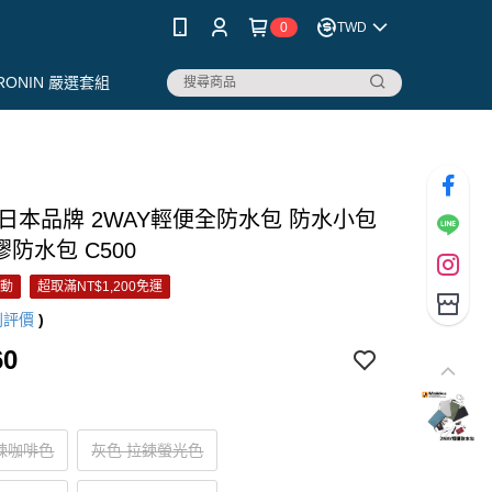
0
TWD
RONIN 嚴選套組
u 日本品牌 2WAY輕便全防水包 防水小包
膠防水包 C500
活動
超取滿NT$1,200免運
則評價
)
60
鍊咖啡色
灰色 拉鍊螢光色