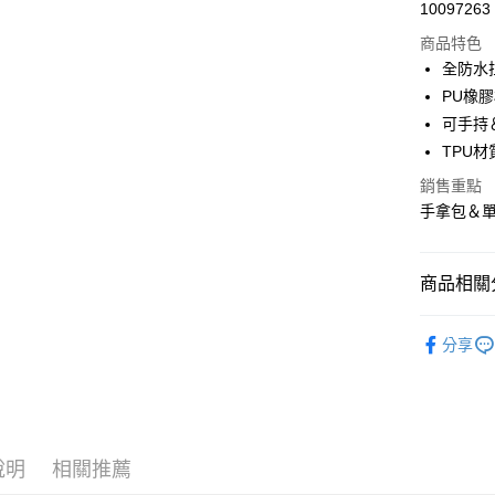
10097263
信用卡分
商品特色
3 期 
全防水
合作金
PU橡
超商取貨
華南商
可手持
Apple Pay
上海商
TPU材
國泰世
街口支付
銷售重點
臺灣中
匯豐（
手拿包＆
悠遊付
聯邦商
元大商
大哥付你
玉山商
商品相關分
相關說明
台新國
【大哥付
台灣樂
AFTEE先
釣魚收納
1.本服務
分享
2.付款方
相關說明
季節專區
流程，驗
【關於「A
ATM付款
完成交易
AFTEE
3.實際核
便利好安
4.訂單成
貨到付款
１．簡單
消。如遇
２．便利
說明
相關推薦
無法說明
３．安心
【繳款方