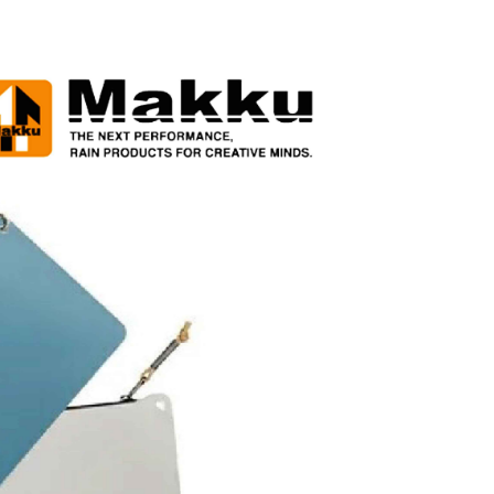
項不併入電信帳單，「大哥付你分期」於每月結算日後寄送繳費提
EE先享後付」結帳流程】
方式選擇「AFTEE先享後付」後，將跳轉至「AFTEE先享後
付款
訊連結打開帳單後，可選擇「超商條碼／台灣大直營門市／銀行轉
頁面，進行簡訊認證並確認金額後，即可完成結帳。
付／iPASS MONEY」等通路繳費。
0，滿NT$1,200(含以上)免運費
成立數日內，您將收到繳費通知簡訊。
費通知簡訊後14天內，點擊此簡訊中的連結，可透過四大超商
項】
網路銀行／等多元方式進行付款，方視為交易完成。
家取貨
係由「台灣大哥大股份有限公司」（以下簡稱本公司）所提供，讓
：結帳手續完成當下不需立刻繳費，但若您需要取消訂單，請聯
0，滿NT$1,200(含以上)免運費
易時，得透過本服務購買商品或服務，並由商店將買賣／分期付
的店家。未經商家同意取消之訂單仍視為有效，需透過AFTEE
金債權讓與本公司後，依約使用本公司帳單繳交帳款。
繳納相關費用。
付款
意付款使用「大哥付你分期」之契約關係目的，商店將以您的個人
否成功請以「AFTEE先享後付 」之結帳頁面顯示為準，若有關於
含姓名、電話或地址）提供予台灣大哥大進項蒐集、處理及利
功／繳費後需取消欲退款等相關疑問，請聯繫「AFTEE先享後
0，滿NT$1,200(含以上)免運費
公司與您本人進行分期帳單所需資料之確認、核對及更正。
援中心」
https://netprotections.freshdesk.com/support/home
戶服務條款，請詳閱以下連結：
https://oppay.tw/userRule
1取貨
項】
0，滿NT$1,200(含以上)免運費
恩沛科技股份有限公司提供之「AFTEE先享後付」服務完成之
依本服務之必要範圍內提供個人資料，並將交易相關給付款項請
（門市自取請勿下單，請聯繫客服）
讓予恩沛科技股份有限公司。
個人資料處理事宜，請瀏覽以下網址：
00，滿NT$2,000(含以上)免運費
ee.tw/terms/#terms3
年的使用者請事先徵得法定代理人或監護人之同意方可使用
宅配
E先享後付」，若未經同意申辦者引起之損失，本公司不負相關責
00，滿NT$2,000(含以上)免運費
AFTEE先享後付」時，將依據個別帳號之用戶狀況，依本公司
（門市自取請勿下單，請聯繫客服）
核予不同之上限額度；若仍有額度不足之情形，本公司將視審查