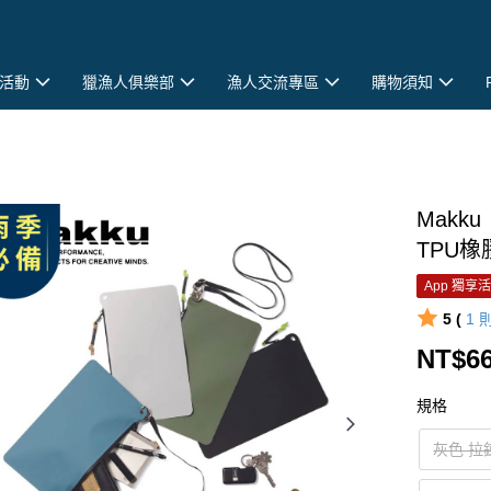
活動
獵漁人俱樂部
漁人交流專區
購物須知
Makk
TPU橡
App 獨享
5 (
1
NT$6
規格
灰色 拉