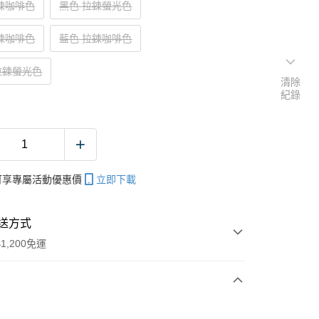
鍊咖啡色
黑色 拉鍊螢光色
鍊咖啡色
藍色 拉鍊咖啡色
拉鍊螢光色
清除
紀錄
帳可享專屬活動優惠價
立即下載
送方式
1,200免運
次付款