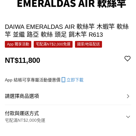
DAIWA EMERALDAS AIR 軟絲竿 木蝦竿 軟絲
竿 並繼 路亞 軟絲 頭足 餌木竿 R613
App 獨享活動
宅配滿NT$2,000免運
國家/地區配送
NT$11,800
App 結帳可享專屬活動優惠價
立即下載
請選擇商品選項
付款與運送方式
宅配滿NT$2,000免運
付款方式