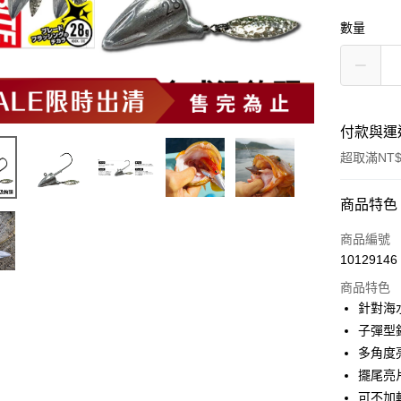
數量
付款與運
超取滿NT$
付款方式
商品特色
信用卡一
商品編號
10129146
信用卡分
商品特色
3 期 
針對海
合作金
子彈型
超商取貨
華南商
多角度
Apple Pay
上海商
擺尾亮
國泰世
可不加
街口支付