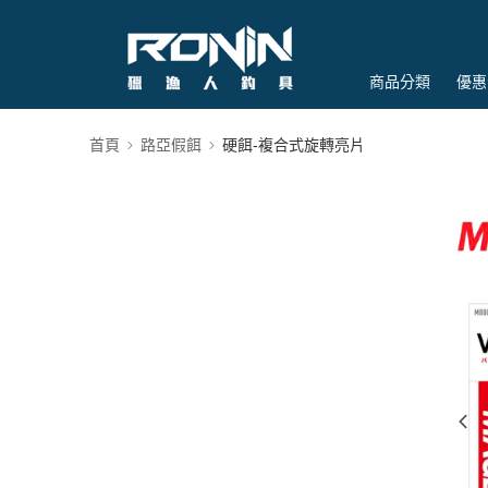
商品分類
優惠
首頁
路亞假餌
硬餌-複合式旋轉亮片