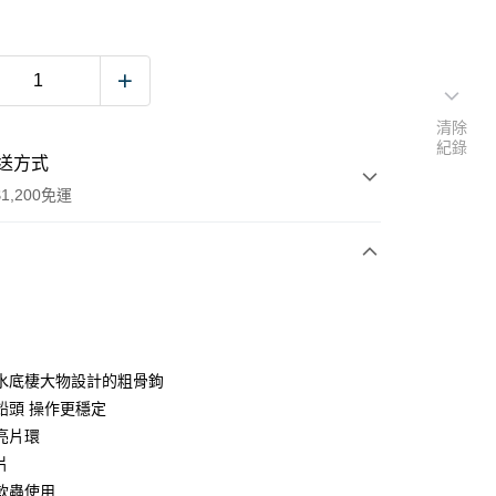
清除
紀錄
送方式
1,200免運
次付款
期付款
0 利率 每期
NT$80
21家銀行
水底棲大物設計的粗骨鉤
庫商業銀行
第一商業銀行
鉛頭 操作更穩定
付款
業銀行
彰化商業銀行
亮片環
業儲蓄銀行
台北富邦商業銀行
片
華商業銀行
兆豐國際商業銀行
軟蟲使用