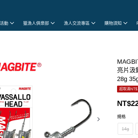
活動
獵漁人俱樂部
漁人交流專區
購物須知
MAGB
亮片汲鉤
28g 35
超取滿NT$
NT$22
規格
14g