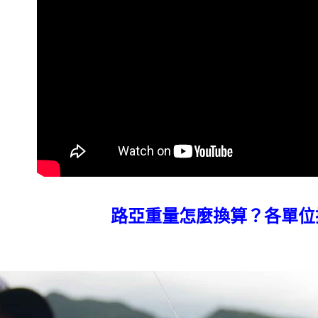
7-11取貨
2.基於同
※ 交易是
資料（包
是否繳費成
每筆NT$6
用，由本
付客戶支
3.完整用
付款後7-1
【注意事
每筆NT$6
１．透過由
交易，需
一般宅配
求債權轉
２．關於
每筆NT$1
https://aft
３．未成
離島一般
「AFTE
每筆NT$2
任。
４．使用「
貨到付款
即時審查
結果請求
每筆NT$2
路亞重量怎麼換算？各單位
５．嚴禁
形，恩沛
國家/地區
動。
計)，訂單才