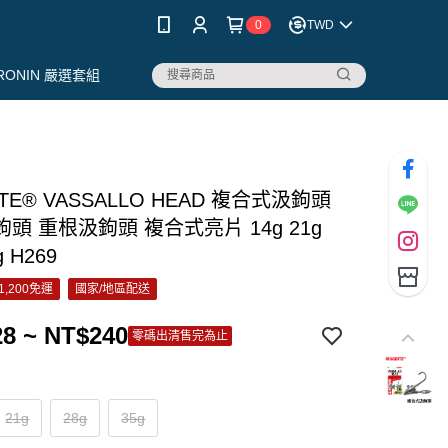
0
TWD
RONIN 嚴選套組
ITE® VASSALLO HEAD 複合式汲鉤頭
頭 重根汲鉤頭 複合式亮片 14g 21g
g H269
1,200免運
國家/地區配送
8 ~ NT$240
零碼出清售完為止
21g
28g
35g