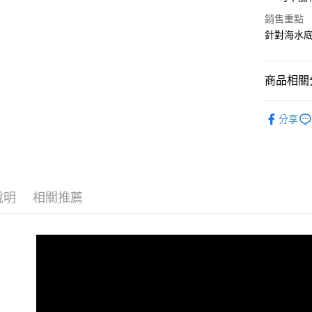
臺灣中
匯豐（
銷售重點
悠遊付
聯邦商
針對海水
元大商
大哥付你
玉山商
相關說明
台新國
商品相關分
【大哥付
台灣樂
AFTEE先
1.本服務
2.付款方
相關說明
路亞假餌
流程，驗
分享
【關於「A
ATM付款
SALE｜
完成交易
AFTEE
3.實際核
便利好安
品牌專區
4.訂單成
貨到付款
１．簡單
消。如遇
２．便利
無法說明
３．安心
【繳款方
說明
相關推薦
運送方式
1.分期款
【「AFT
醒簡訊。
１．於結帳
全家取貨
2.透過簡
付」結帳
帳／街口支
每筆NT$6
２．訂單
３．收到繳
【注意事
／ATM／
付款後全
1.本服務
※ 請注意
每筆NT$6
用戶於交
絡購買商品
款買賣價
先享後付