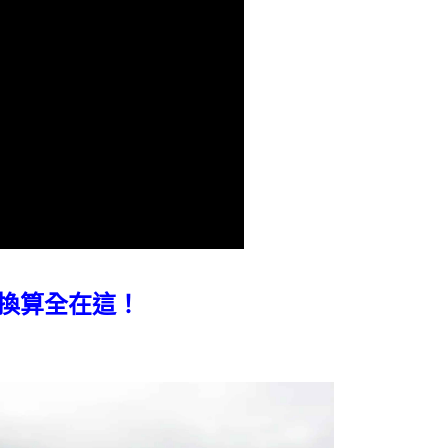
付款
意付款使用「大哥付你分期」之契約關係目的，商店將以您的個人
否成功請以「AFTEE先享後付 」之結帳頁面顯示為準，若有關於
含姓名、電話或地址）提供予台灣大哥大進項蒐集、處理及利
功／繳費後需取消欲退款等相關疑問，請聯繫「AFTEE先享後
0，滿NT$1,200(含以上)免運費
公司與您本人進行分期帳單所需資料之確認、核對及更正。
援中心」
https://netprotections.freshdesk.com/support/home
戶服務條款，請詳閱以下連結：
https://oppay.tw/userRule
1取貨
項】
0，滿NT$1,200(含以上)免運費
恩沛科技股份有限公司提供之「AFTEE先享後付」服務完成之
依本服務之必要範圍內提供個人資料，並將交易相關給付款項請
（門市自取請勿下單，請聯繫客服）
讓予恩沛科技股份有限公司。
個人資料處理事宜，請瀏覽以下網址：
00，滿NT$2,000(含以上)免運費
ee.tw/terms/#terms3
年的使用者請事先徵得法定代理人或監護人之同意方可使用
宅配
E先享後付」，若未經同意申辦者引起之損失，本公司不負相關責
00，滿NT$2,000(含以上)免運費
AFTEE先享後付」時，將依據個別帳號之用戶狀況，依本公司
（門市自取請勿下單，請聯繫客服）
核予不同之上限額度；若仍有額度不足之情形，本公司將視審查
用戶進行身份認證。
00，滿NT$3,000(含以上)免運費
換算全在這！
一人註冊多個帳號或使用他人資訊註冊。若發現惡意使用之情
科技股份有限公司將有權停止該用戶之使用額度並採取法律行
配送(**下單前請私訊客服確認實際運費(運費另
查看運費
得以成立**)