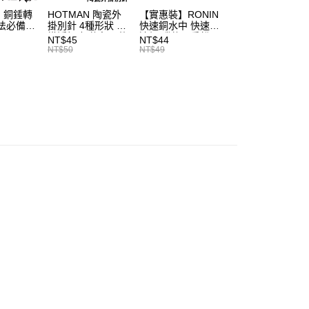
易時，得透過本服務購買商品或服務，並由商店將買賣／分期付
的店家。未經商家同意取消之訂單仍視為有效，需透過AFTEE
金債權讓與本公司後，依約使用本公司帳單繳交帳款。
】銅錘轉
HOTMAN 陶瓷外
【實惠裝】RONIN
頂級藍色豆 太空
繳納相關費用。
付款
意付款使用「大哥付你分期」之契約關係目的，商店將以您的個人
法必備
掛別針 4種形狀 外
快速銅水中 快速/
T514
否成功請以「AFTEE先享後付 」之結帳頁面顯示為準，若有關於
掛浮標座 釣魚配件
遠投 磯釣配重鉛
含姓名、電話或地址）提供予台灣大哥大進項蒐集、處理及利
NT$45
NT$44
NT$54
功／繳費後需取消欲退款等相關疑問，請聯繫「AFTEE先享後
0，滿NT$1,200(含以上)免運費
浮標別針 陶瓷外掛
T201
公司與您本人進行分期帳單所需資料之確認、核對及更正。
NT$50
NT$49
NT$60
援中心」
https://netprotections.freshdesk.com/support/home
浮標別針座 浮標滑
戶服務條款，請詳閱以下連結：
https://oppay.tw/userRule
1取貨
豆 浮標座 陶瓷滑
項】
豆 外掛阿波 外掛
0，滿NT$1,200(含以上)免運費
恩沛科技股份有限公司提供之「AFTEE先享後付」服務完成之
浮標 磯釣小零件
依本服務之必要範圍內提供個人資料，並將交易相關給付款項請
磯釣小物 磯釣
（門市自取請勿下單，請聯繫客服）
T720
讓予恩沛科技股份有限公司。
個人資料處理事宜，請瀏覽以下網址：
00，滿NT$2,000(含以上)免運費
ee.tw/terms/#terms3
年的使用者請事先徵得法定代理人或監護人之同意方可使用
宅配
E先享後付」，若未經同意申辦者引起之損失，本公司不負相關責
00，滿NT$2,000(含以上)免運費
AFTEE先享後付」時，將依據個別帳號之用戶狀況，依本公司
（門市自取請勿下單，請聯繫客服）
核予不同之上限額度；若仍有額度不足之情形，本公司將視審查
用戶進行身份認證。
00，滿NT$3,000(含以上)免運費
一人註冊多個帳號或使用他人資訊註冊。若發現惡意使用之情
科技股份有限公司將有權停止該用戶之使用額度並採取法律行
配送(**下單前請私訊客服確認實際運費(運費另
查看運費
得以成立**)