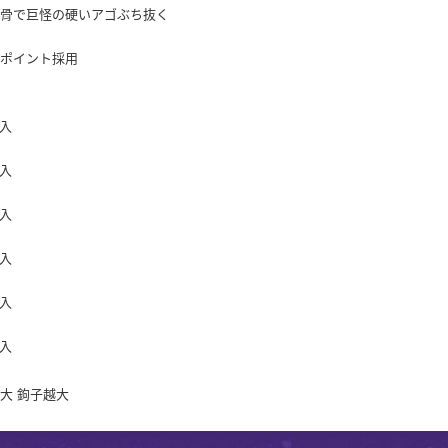
太骨で巨怪の硬いアゴぶち抜く
ンポイント採用
6入
6入
5入
5入
5入
4入
大 鉤子越大