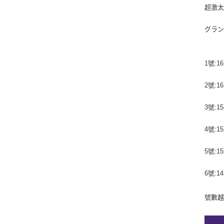
超激
グラ
1號:1
2號:1
3號:1
4號:1
5號:1
6號:1
號數越