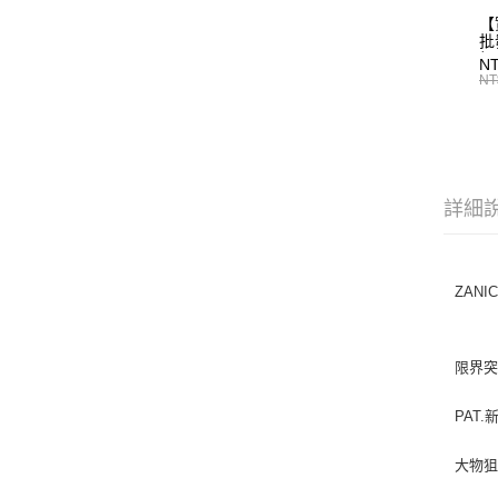
【
批
標
N
T0
NT
詳細
ZANI
限界
PAT.
大物狙