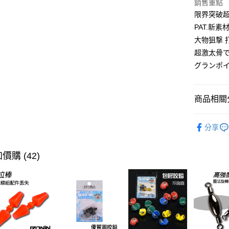
銷售重點
國泰世
街口支付
限界突破
臺灣中
匯豐（
PAT.新素材
悠遊付
聯邦商
大物狙撃 
元大商
大哥付你
超激太骨
玉山商
相關說明
グランポ
台新國
【大哥付
台灣樂
AFTEE先
1.本服務
2.付款方
相關說明
商品相關分
流程，驗
【關於「A
ATM付款
完成交易
AFTEE
魚鉤
海
3.實際核
便利好安
分享
4.訂單成
貨到付款
１．簡單
主題釣法
消。如遇
２．便利
無法說明
３．安心
價購 (42)
【繳款方
運送方式
1.分期款
【「AFT
醒簡訊。
１．於結帳
全家取貨
2.透過簡
付」結帳
帳／街口支
每筆NT$6
２．訂單
３．收到繳
【注意事
／ATM／
付款後全
1.本服務
※ 請注意
每筆NT$6