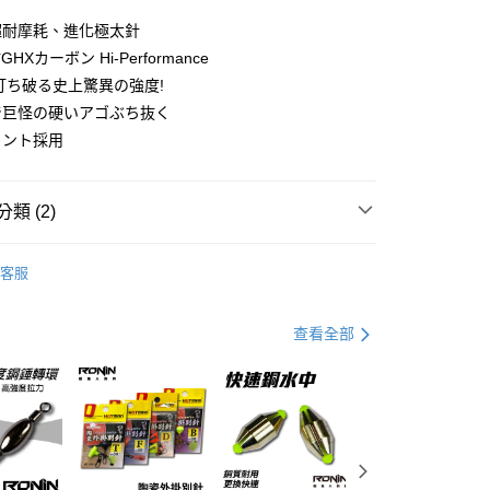
華商業銀行
兆豐國際商業銀行
超耐摩耗、進化極太針
小企業銀行
台中商業銀行
台灣）商業銀行
華泰商業銀行
GHXカーボン Hi-Performance
業銀行
遠東國際商業銀行
打ち破る史上驚異の強度!
業銀行
永豐商業銀行
分期
で巨怪の硬いアゴぶち抜く
業銀行
星展（台灣）商業銀行
イント採用
際商業銀行
中國信託商業銀行
你分期使用說明】
天信用卡公司
享後付
由台灣大哥大提供，台灣大哥大用戶可立即使用無須另外申請。
式選擇「大哥付你分期」，訂單成立後會自動跳轉到大哥付的交易
類 (2)
證手機門號後，選擇欲分期的期數、繳款截止日，確認付款後即
FTEE先享後付」】
。
先享後付是「在收到商品之後才付款」的支付方式。 讓您購物簡單
水用鉤
准額度、可分期數及費用金額請依後續交易確認頁面所載為準。
心！
客服
立30分鐘內，如未前往確認交易或遇審核未通過，訂單將自動取
：不需註冊會員、不需綁卡、不需儲值。
專區
磯釣裝備指南
「轉專審核」未通過狀況，表示未達大哥付你分期系統評分，恕
：只要手機號碼，簡訊認證，即可結帳。
評估內容。
：先確認商品／服務後，再付款。
式說明】
查看全部
項不併入電信帳單，「大哥付你分期」於每月結算日後寄送繳費提
EE先享後付」結帳流程】
方式選擇「AFTEE先享後付」後，將跳轉至「AFTEE先享後
付款
訊連結打開帳單後，可選擇「超商條碼／台灣大直營門市／銀行轉
頁面，進行簡訊認證並確認金額後，即可完成結帳。
付／iPASS MONEY」等通路繳費。
0，滿NT$1,200(含以上)免運費
成立數日內，您將收到繳費通知簡訊。
費通知簡訊後14天內，點擊此簡訊中的連結，可透過四大超商
項】
網路銀行／等多元方式進行付款，方視為交易完成。
家取貨
係由「台灣大哥大股份有限公司」（以下簡稱本公司）所提供，讓
：結帳手續完成當下不需立刻繳費，但若您需要取消訂單，請聯
0，滿NT$1,200(含以上)免運費