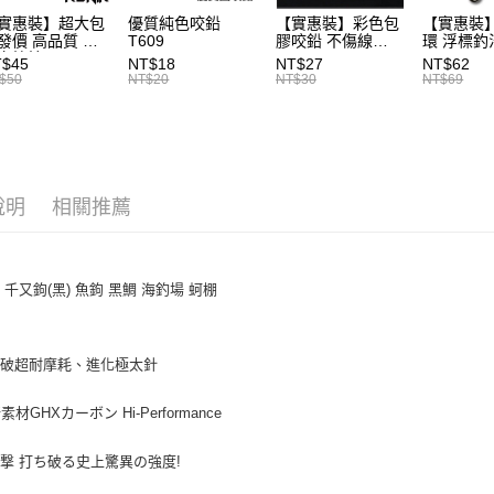
用戶於交
絡購買商品
款買賣價
實惠裝】超大包
優質純色咬鉛
【實惠裝】彩色包
【實惠裝
先享後付
7-11取貨
2.基於同
發價 高品質 浮
T609
膠咬鉛 不傷線
環 浮標釣
※ 交易是
卡拉棒 20入
T126
T046
資料（包
T$45
NT$18
NT$27
NT$62
是否繳費成
每筆NT$6
86
用，由本
$50
NT$20
NT$30
NT$69
付客戶支
3.完整用
付款後7-1
【注意事
每筆NT$6
１．透過由
交易，需
一般宅配
求債權轉
２．關於
說明
相關推薦
每筆NT$1
https://aft
３．未成
離島一般
「AFTE
每筆NT$2
任。
C 千又鉤(黑) 魚鉤 黑鯛 海釣場 蚵棚
４．使用「
貨到付款
即時審查
結果請求
每筆NT$2
５．嚴禁
突破超耐摩耗、進化極太針
形，恩沛
國家/地區
動。
新素材GHXカーボン Hi-Performance
計)，訂單才
撃 打ち破る史上驚異の強度!