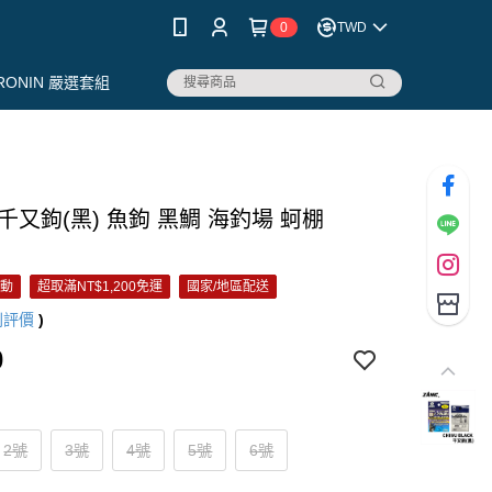
0
TWD
RONIN 嚴選套組
C 千又鉤(黑) 魚鉤 黑鯛 海釣場 蚵棚
活動
超取滿NT$1,200免運
國家/地區配送
則評價
)
0
2號
3號
4號
5號
6號