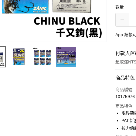
數量
App 結
付款與運
超取滿NT$
付款方式
商品特色
信用卡一
商品編號
10175976
信用卡分
商品特色
3 期 
限界突
合作金
PAT.新
超商取貨
華南商
拉力值
Apple Pay
上海商