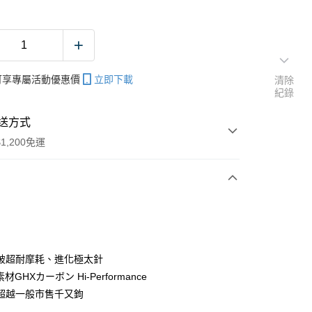
帳可享專屬活動優惠價
立即下載
清除
紀錄
送方式
1,200免運
次付款
期付款
0 利率 每期
NT$20
21家銀行
破超耐摩耗、進化極太針
庫商業銀行
第一商業銀行
素材GHXカーボン Hi-Performance
付款
業銀行
彰化商業銀行
超越一般市售千又鉤
業儲蓄銀行
台北富邦商業銀行