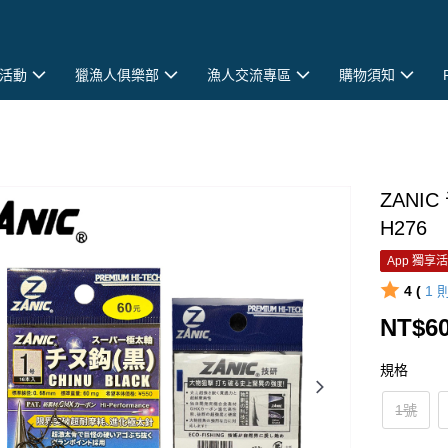
活動
獵漁人俱樂部
漁人交流專區
購物須知
ZANI
H276
App 獨享
4 (
1
NT$6
規格
1號