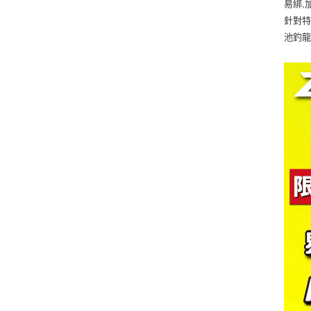
易綁,
針對
池釣