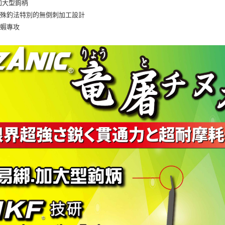
先享後付
加大型鉤柄
7-11取貨
2.基於同
※ 交易是
特殊釣法特別的無倒刺加工設計
資料（包
是否繳費成
每筆NT$6
用，由本
龍蝦專攻
付客戶支
3.完整用
付款後7-1
【注意事
每筆NT$6
１．透過由
交易，需
一般宅配
求債權轉
２．關於
每筆NT$1
https://aft
３．未成
離島一般
「AFTE
每筆NT$2
任。
４．使用「
貨到付款
即時審查
結果請求
每筆NT$2
５．嚴禁
形，恩沛
國家/地區
動。
計)，訂單才