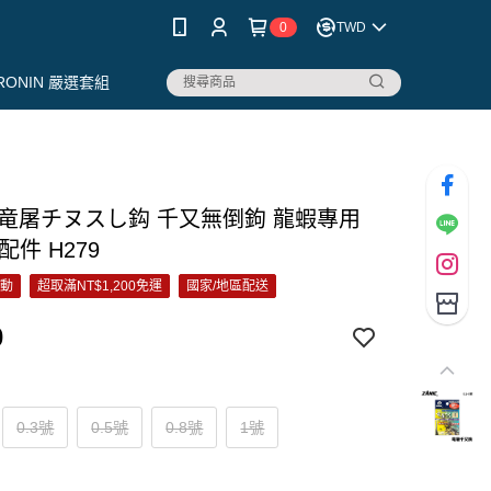
0
TWD
RONIN 嚴選套組
C 竜屠チヌスし鈎 千又無倒鉤 龍蝦專用
配件 H279
活動
超取滿NT$1,200免運
國家/地區配送
0
0.3號
0.5號
0.8號
1號