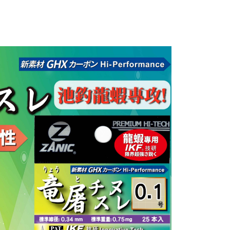
繳納相關費用。
付款
意付款使用「大哥付你分期」之契約關係目的，商店將以您的個人
否成功請以「AFTEE先享後付 」之結帳頁面顯示為準，若有關於
含姓名、電話或地址）提供予台灣大哥大進項蒐集、處理及利
功／繳費後需取消欲退款等相關疑問，請聯繫「AFTEE先享後
0，滿NT$1,200(含以上)免運費
公司與您本人進行分期帳單所需資料之確認、核對及更正。
援中心」
https://netprotections.freshdesk.com/support/home
戶服務條款，請詳閱以下連結：
https://oppay.tw/userRule
1取貨
項】
0，滿NT$1,200(含以上)免運費
恩沛科技股份有限公司提供之「AFTEE先享後付」服務完成之
依本服務之必要範圍內提供個人資料，並將交易相關給付款項請
（門市自取請勿下單，請聯繫客服）
讓予恩沛科技股份有限公司。
個人資料處理事宜，請瀏覽以下網址：
00，滿NT$2,000(含以上)免運費
ee.tw/terms/#terms3
年的使用者請事先徵得法定代理人或監護人之同意方可使用
宅配
E先享後付」，若未經同意申辦者引起之損失，本公司不負相關責
00，滿NT$2,000(含以上)免運費
AFTEE先享後付」時，將依據個別帳號之用戶狀況，依本公司
（門市自取請勿下單，請聯繫客服）
核予不同之上限額度；若仍有額度不足之情形，本公司將視審查
用戶進行身份認證。
00，滿NT$3,000(含以上)免運費
一人註冊多個帳號或使用他人資訊註冊。若發現惡意使用之情
科技股份有限公司將有權停止該用戶之使用額度並採取法律行
配送(**下單前請私訊客服確認實際運費(運費另
查看運費
得以成立**)