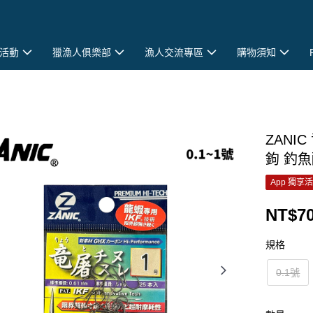
活動
獵漁人俱樂部
漁人交流專區
購物須知
ZANI
鉤 釣魚
App 獨享
NT$7
規格
0.1號