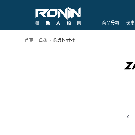
商品分類
優惠
首頁
魚鉤
釣蝦鈎/仕掛