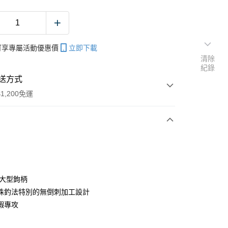
帳可享專屬活動優惠價
立即下載
清除
紀錄
送方式
1,200免運
次付款
期付款
0 利率 每期
NT$23
21家銀行
加大型鉤柄
庫商業銀行
第一商業銀行
殊釣法特別的無倒刺加工設計
付款
業銀行
彰化商業銀行
蝦專攻
業儲蓄銀行
台北富邦商業銀行
華商業銀行
兆豐國際商業銀行