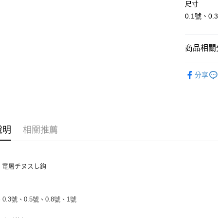
街口支付
尺寸
臺灣中
匯豐（
0.1號、0
悠遊付
聯邦商
元大商
大哥付你
玉山商
商品相關分
相關說明
台新國
【大哥付
台灣樂
AFTEE先
魚鉤
釣
1.本服務
分享
2.付款方
相關說明
流程，驗
【關於「A
ATM付款
完成交易
AFTEE
3.實際核
便利好安
4.訂單成
貨到付款
１．簡單
消。如遇
２．便利
說明
相關推薦
無法說明
３．安心
【繳款方
運送方式
1.分期款
【「AFT
醒簡訊。
１．於結帳
全家取貨
2.透過簡
IC 竜屠チヌスし鈎
付」結帳
帳／街口支
每筆NT$6
２．訂單
３．收到繳
【注意事
／ATM／
付款後全
、0.3號、0.5號、0.8號、1號
1.本服務
※ 請注意
每筆NT$6
用戶於交
絡購買商品
款買賣價