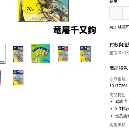
數量
App 結
付款與運
超取滿NT$
付款方式
商品特色
信用卡一
商品編號
10177261
信用卡分
商品特色
3 期 
易綁,
合作金
針對特
超商取貨
華南商
池釣龍
Apple Pay
上海商
銷售重點
國泰世