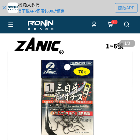
獵漁人釣具
開啟APP
首下載APP即贈$500折價券
0
1
/
3