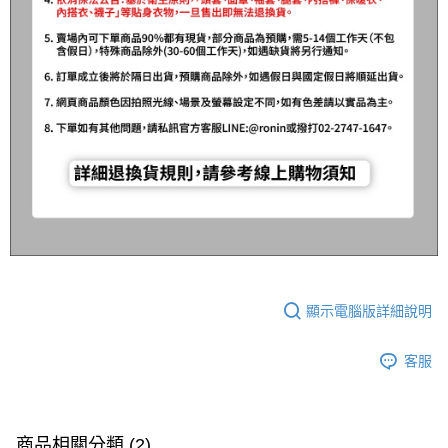
顯示電腦版詳細說明
客服
商品相關分類 (2)