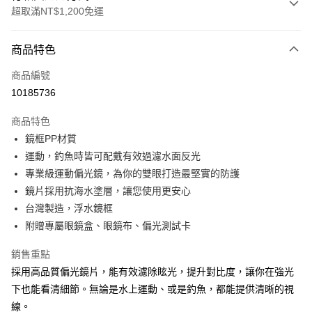
超取滿NT$1,200免運
付款方式
商品特色
信用卡一次付款
商品編號
信用卡分期付款
10185736
3 期 0 利率 每期
NT$400
21家銀行
商品特色
合作金庫商業銀行
第一商業銀行
超商取貨付款
鏡框PP材質
華南商業銀行
彰化商業銀行
運動，釣魚時皆可配戴有效過濾水面反光
Apple Pay
上海商業儲蓄銀行
台北富邦商業銀行
國泰世華商業銀行
兆豐國際商業銀行
專業級運動偏光鏡，為你的雙眼打造最堅實的防護
街口支付
臺灣中小企業銀行
台中商業銀行
鏡片採用抗海水塗層，讓您使用更安心
匯豐（台灣）商業銀行
華泰商業銀行
台灣製造，浮水鏡框
悠遊付
聯邦商業銀行
遠東國際商業銀行
附贈專屬眼鏡盒、眼鏡布、偏光測試卡
元大商業銀行
永豐商業銀行
大哥付你分期
玉山商業銀行
星展（台灣）商業銀行
相關說明
銷售重點
台新國際商業銀行
中國信託商業銀行
【大哥付你分期使用說明】
採用高品質偏光鏡片，能有效濾除眩光，提升對比度，讓你在強光
台灣樂天信用卡公司
AFTEE先享後付
1.本服務由台灣大哥大提供，台灣大哥大用戶可立即使用無須另外申請。
下也能看清細節。無論是水上運動、或是釣魚，都能提供清晰的視
2.付款方式選擇「大哥付你分期」，訂單成立後會自動跳轉到大哥付的交易
相關說明
線。
流程，驗證手機門號後，選擇欲分期的期數、繳款截止日，確認付款後即完
【關於「AFTEE先享後付」】