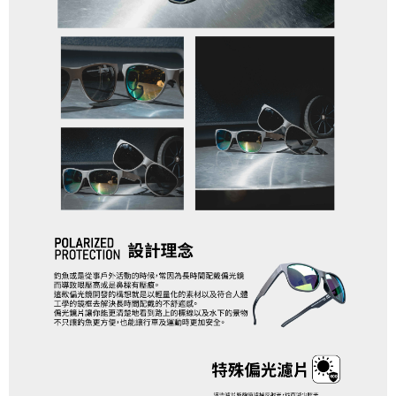
https://aftee.tw/terms/#terms3
離島一般宅配
３．未成年的使用者請事先徵得法定代理人或監護人之同意方可使用
每筆NT$200，滿NT$2,000(含以上)免運費
「AFTEE先享後付」，若未經同意申辦者引起之損失，本公司不負相關責
任。
貨到付款（門市自取請勿下單，請聯繫客服）
４．使用「AFTEE先享後付」時，將依據個別帳號之用戶狀況，依本公司即
時審查核予不同之上限額度；若仍有額度不足之情形，本公司將視審查結果
每筆NT$200，滿NT$3,000(含以上)免運費
請求用戶進行身份認證。
５．嚴禁一人註冊多個帳號或使用他人資訊註冊。若發現惡意使用之情形，
國家/地區配送(**下單前請私訊客服確認實際運費(運費另
查看運費
恩沛科技股份有限公司將有權停止該用戶之使用額度並採取法律行動。
計)，訂單才得以成立**)