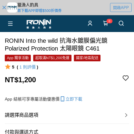
獵漁人釣具
開啟APP
首下載APP即贈$500折價券
0
RONIN Into the wild 抗海水鍍膜偏光鏡
Polarized Protection 太陽眼鏡 C461
App 獨享活動
超取滿NT$1,200免運
國家/地區配送
5
(
1
則評價
)
NT$1,200
App 結帳可享專屬活動優惠價
立即下載
請選擇商品選項
付款與運送方式