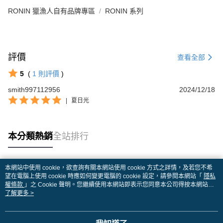
RONIN 獵漁人自有品牌專區
RONIN 系列
評價
查看全部
5
(
1
則評價
)
smith997112956
2024/12/18
|
夏日光
本分類熱銷
全站排行
本網站中使用 cookie，欲查詢有關本網站使用 cookie 方式之詳情，及若您不希
熱門標籤
望在電腦上使用 cookie 時應如何變更電腦的 cookie 設定，請參閱本網站「
隱私
權條款
」之 Cookie 聲明。您繼續使用本網站即表示您同意本公司得按本網站使
用條款之 Cookie 聲明使用 cookie。
了解更多 >