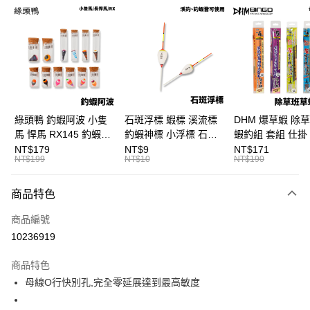
信用卡分期付款
3 期 0 利率 每期
NT$150
21家銀行
合作金庫商業銀行
第一商業銀行
超商取貨付款
華南商業銀行
彰化商業銀行
Apple Pay
上海商業儲蓄銀行
台北富邦商業銀行
國泰世華商業銀行
兆豐國際商業銀行
街口支付
臺灣中小企業銀行
台中商業銀行
綠頭鴨 釣蝦阿波 小隻
石斑浮標 蝦標 溪流標
DHM 爆草蝦 除
匯豐（台灣）商業銀行
華泰商業銀行
馬 悍馬 RX145 釣蝦浮
釣蝦神標 小浮標 石斑
蝦釣組 套組 仕掛 
悠遊付
聯邦商業銀行
遠東國際商業銀行
標 泰國蝦標 阿波
標 B411
尺/5尺 釣蝦釣組 
NT$179
NT$9
NT$171
元大商業銀行
永豐商業銀行
NT$199
NT$10
NT$190
大哥付你分期
F129
鈎 H361 H370
玉山商業銀行
星展（台灣）商業銀行
相關說明
台新國際商業銀行
中國信託商業銀行
商品特色
【大哥付你分期使用說明】
台灣樂天信用卡公司
AFTEE先享後付
1.本服務由台灣大哥大提供，台灣大哥大用戶可立即使用無須另外申請。
商品編號
2.付款方式選擇「大哥付你分期」，訂單成立後會自動跳轉到大哥付的交易
相關說明
流程，驗證手機門號後，選擇欲分期的期數、繳款截止日，確認付款後即完
10236919
【關於「AFTEE先享後付」】
成交易。
ATM付款
AFTEE先享後付是「在收到商品之後才付款」的支付方式。 讓您購物簡單
3.實際核准額度、可分期數及費用金額請依後續交易確認頁面所載為準。
便利好安心！
商品特色
4.訂單成立30分鐘內，如未前往確認交易或遇審核未通過，訂單將自動取
貨到付款
１．簡單：不需註冊會員、不需綁卡、不需儲值。
消。如遇「轉專審核」未通過狀況，表示未達大哥付你分期系統評分，恕無
母線O行快別孔,完全零延展達到最高敏度
２．便利：只要手機號碼，簡訊認證，即可結帳。
法說明評估內容。
３．安心：先確認商品／服務後，再付款。
【繳款方式說明】
運送方式