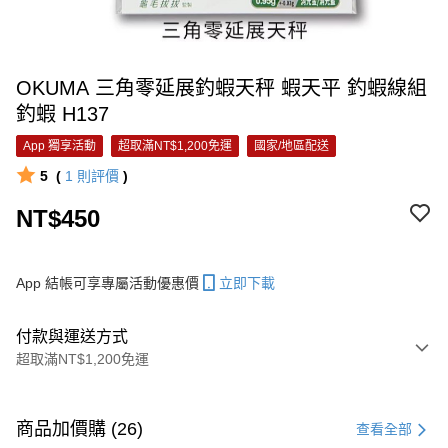
OKUMA 三角零延展釣蝦天秤 蝦天平 釣蝦線組
釣蝦 H137
App 獨享活動
超取滿NT$1,200免運
國家/地區配送
5
(
1
則評價
)
NT$450
App 結帳可享專屬活動優惠價
立即下載
付款與運送方式
超取滿NT$1,200免運
付款方式
信用卡一次付款
商品加價購 (26)
查看全部