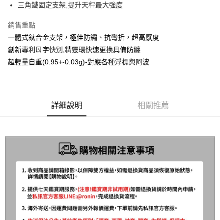
三角鐵固定支架,提升天秤最大強度
1.分期款項不併入電信帳單，「大哥付你分期」於每月結算日後寄送繳費提
【「AFTEE先享後付」結帳流程】
全家取貨付款
醒簡訊。
１．於結帳方式選擇「AFTEE先享後付」後，將跳轉至「AFTEE先享後付」
2.透過簡訊連結打開帳單後，可選擇「超商條碼／台灣大直營門市／銀行轉
銷售重點
每筆NT$60，滿NT$1,200(含以上)免運費
結帳頁面，進行簡訊認證並確認金額後，即可完成結帳。
帳／街口支付／iPASS MONEY」等通路繳費。
２．訂單成立數日內，您將收到繳費通知簡訊。
一體式鈦合金支架，極佳防鏽、抗彎折，超高感度
付款後全家取貨
３．收到繳費通知簡訊後14天內，點擊此簡訊中的連結，可透過四大超商／
創新專利ㄖ字快別,精靈環快速更換具備防纏
【注意事項】
ATM／網路銀行／等多元方式進行付款，方視為交易完成。
每筆NT$60，滿NT$1,200(含以上)免運費
1.本服務係由「台灣大哥大股份有限公司」（以下簡稱本公司）所提供，讓
超輕量自重(0.95+-0.03g)-對應各種浮標與阿波
※ 請注意：結帳手續完成當下不需立刻繳費，但若您需要取消訂單，請聯絡
用戶於交易時，得透過本服務購買商品或服務，並由商店將買賣／分期付款
購買商品的店家。未經商家同意取消之訂單仍視為有效，需透過AFTEE先享
7-11取貨付款
買賣價金債權讓與本公司後，依約使用本公司帳單繳交帳款。
後付繳納相關費用。
2.基於同意付款使用「大哥付你分期」之契約關係目的，商店將以您的個人
每筆NT$60，滿NT$1,200(含以上)免運費
※ 交易是否成功請以「AFTEE先享後付 」之結帳頁面顯示為準，若有關於
資料（包含姓名、電話或地址）提供予台灣大哥大進項蒐集、處理及利用，
是否繳費成功／繳費後需取消欲退款等相關疑問，請聯繫「AFTEE先享後付
由本公司與您本人進行分期帳單所需資料之確認、核對及更正。
詳細說明
相關推薦
客戶支援中心」
https://netprotections.freshdesk.com/support/home
付款後7-11取貨
3.完整用戶服務條款，請詳閱以下連結：
https://oppay.tw/userRule
每筆NT$60，滿NT$1,200(含以上)免運費
【注意事項】
１．透過由恩沛科技股份有限公司提供之「AFTEE先享後付」服務完成之交
一般宅配（門市自取請勿下單，請聯繫客服）
易，需依本服務之必要範圍內提供個人資料，並將交易相關給付款項請求債
權轉讓予恩沛科技股份有限公司。
每筆NT$100，滿NT$2,000(含以上)免運費
２．關於個人資料處理事宜，請瀏覽以下網址：
https://aftee.tw/terms/#terms3
離島一般宅配
３．未成年的使用者請事先徵得法定代理人或監護人之同意方可使用
每筆NT$200，滿NT$2,000(含以上)免運費
「AFTEE先享後付」，若未經同意申辦者引起之損失，本公司不負相關責
任。
貨到付款（門市自取請勿下單，請聯繫客服）
４．使用「AFTEE先享後付」時，將依據個別帳號之用戶狀況，依本公司即
時審查核予不同之上限額度；若仍有額度不足之情形，本公司將視審查結果
每筆NT$200，滿NT$3,000(含以上)免運費