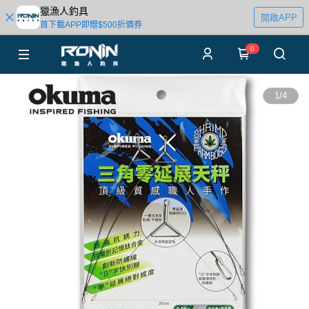
獵漁人釣具
開啟APP
首下載APP即贈$500折價券
0
1
/
4