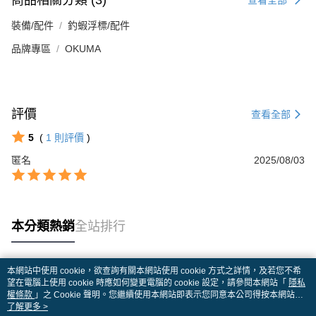
商品相關分類 (3)
裝備/配件
釣蝦浮標/配件
品牌專區
OKUMA
評價
查看全部
5
(
1
則評價
)
匿名
2025/08/03
本分類熱銷
全站排行
本網站中使用 cookie，欲查詢有關本網站使用 cookie 方式之詳情，及若您不希
熱門標籤
望在電腦上使用 cookie 時應如何變更電腦的 cookie 設定，請參閱本網站「
隱私
權條款
」之 Cookie 聲明。您繼續使用本網站即表示您同意本公司得按本網站使
用條款之 Cookie 聲明使用 cookie。
了解更多 >