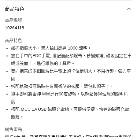
付款方式
商品特色
信用卡一次付款
商品編號
信用卡分期付款
10264118
3 期 0 利率 每期
NT$716
21家銀行
商品特色
合作金庫商業銀行
第一商業銀行
超商取貨付款
如拇指般大小，驚人輸出高達 1000 流明。
華南商業銀行
彰化商業銀行
握在手中的EDC手電; 搭配選配頭燈帶，秒變頭燈; 磁吸固定在車
Apple Pay
上海商業儲蓄銀行
台北富邦商業銀行
國泰世華商業銀行
兆豐國際商業銀行
輛或設備上，進行維修的工具燈。
街口支付
臺灣中小企業銀行
台中商業銀行
雙向抱夾的兩個圓端比手電上的卡位槽稍大，不易拆卸，強力牢
匯豐（台灣）商業銀行
華泰商業銀行
固。
悠遊付
聯邦商業銀行
遠東國際商業銀行
搭配執勤扣可黏貼在有魔術貼的衣服、背包和帽子上，
元大商業銀行
永豐商業銀行
大哥付你分期
單手即可將雷神 Mini進行60度旋轉，以輕鬆獲得理想的照明角
玉山商業銀行
星展（台灣）商業銀行
相關說明
度。
台新國際商業銀行
中國信託商業銀行
【大哥付你分期使用說明】
台灣樂天信用卡公司
標配 MCC 1A USB 磁吸充電線，可提供便捷、快速的磁吸充電
AFTEE先享後付
1.本服務由台灣大哥大提供，台灣大哥大用戶可立即使用無須另外申請。
2.付款方式選擇「大哥付你分期」，訂單成立後會自動跳轉到大哥付的交易
體驗。
相關說明
流程，驗證手機門號後，選擇欲分期的期數、繳款截止日，確認付款後即完
【關於「AFTEE先享後付」】
成交易。
ATM付款
銷售重點
AFTEE先享後付是「在收到商品之後才付款」的支付方式。 讓您購物簡單
3.實際核准額度、可分期數及費用金額請依後續交易確認頁面所載為準。
便利好安心！