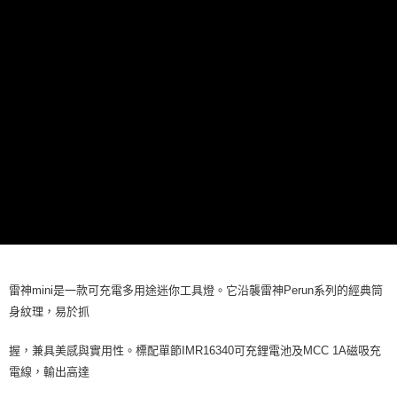
任。
貨到付款（門市自取請勿下單，請聯繫客服）
４．使用「AFTEE先享後付」時，將依據個別帳號之用戶狀況，依本公司即
時審查核予不同之上限額度；若仍有額度不足之情形，本公司將視審查結果
每筆NT$200，滿NT$3,000(含以上)免運費
請求用戶進行身份認證。
５．嚴禁一人註冊多個帳號或使用他人資訊註冊。若發現惡意使用之情形，
恩沛科技股份有限公司將有權停止該用戶之使用額度並採取法律行動。
雷神mini是一款可充電多用途迷你工具燈。它沿襲雷神Perun系列的經典筒
身紋理，易於抓
握，兼具美感與實用性。標配單節IMR16340可充鋰電池及MCC 1A磁吸充
電線，輸出高達