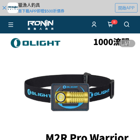
獵漁人釣具
開啟APP
首下載APP即贈$500折價券
0
1
/
7