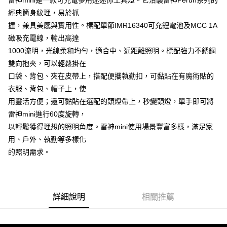
雷神mini是一款可充電多用途迷你工具燈。它沿襲雷神Perun系列的
4.訂單成立30分鐘內，如未前往確認交易或遇審核未通過，訂單將自動取
貨到付款
１．簡單：不需註冊會員、不需綁卡、不需儲值。
消。如遇「轉專審核」未通過狀況，表示未達大哥付你分期系統評分，恕無
經典筒身紋理，易於抓
２．便利：只要手機號碼，簡訊認證，即可結帳。
法說明評估內容。
３．安心：先確認商品／服務後，再付款。
握，兼具美感與實用性。標配單節IMR16340可充鋰電池及MCC 1A
【繳款方式說明】
運送方式
磁吸充電線，輸出高達
1.分期款項不併入電信帳單，「大哥付你分期」於每月結算日後寄送繳費提
【「AFTEE先享後付」結帳流程】
全家取貨付款
醒簡訊。
1000流明，光線柔和均勻，適合中、近距離照明。標配強力不銹鋼
１．於結帳方式選擇「AFTEE先享後付」後，將跳轉至「AFTEE先享後付」
2.透過簡訊連結打開帳單後，可選擇「超商條碼／台灣大直營門市／銀行轉
每筆NT$60，滿NT$1,200(含以上)免運費
結帳頁面，進行簡訊認證並確認金額後，即可完成結帳。
雙向抱夾，可以輕鬆掛在
帳／街口支付／iPASS MONEY」等通路繳費。
２．訂單成立數日內，您將收到繳費通知簡訊。
口袋、背包、夾在皮帶上，搭配便攜執勤扣，可黏貼在有魔術貼的
付款後全家取貨
３．收到繳費通知簡訊後14天內，點擊此簡訊中的連結，可透過四大超商／
【注意事項】
ATM／網路銀行／等多元方式進行付款，方視為交易完成。
衣服、背包、帽子上，使
每筆NT$60，滿NT$1,200(含以上)免運費
1.本服務係由「台灣大哥大股份有限公司」（以下簡稱本公司）所提供，讓
※ 請注意：結帳手續完成當下不需立刻繳費，但若您需要取消訂單，請聯絡
用靈活方便；還可黏貼在選配的頭燈帶上，秒變頭燈，單手即可將
用戶於交易時，得透過本服務購買商品或服務，並由商店將買賣／分期付款
購買商品的店家。未經商家同意取消之訂單仍視為有效，需透過AFTEE先享
7-11取貨付款
買賣價金債權讓與本公司後，依約使用本公司帳單繳交帳款。
雷神mini進行60度旋轉，
後付繳納相關費用。
2.基於同意付款使用「大哥付你分期」之契約關係目的，商店將以您的個人
每筆NT$60，滿NT$1,200(含以上)免運費
※ 交易是否成功請以「AFTEE先享後付 」之結帳頁面顯示為準，若有關於
以輕鬆獲得理想的照明角度。雷神mini使用場景豐富多樣，滿足家
資料（包含姓名、電話或地址）提供予台灣大哥大進項蒐集、處理及利用，
是否繳費成功／繳費後需取消欲退款等相關疑問，請聯繫「AFTEE先享後付
由本公司與您本人進行分期帳單所需資料之確認、核對及更正。
用、戶外、執勤等多樣化
客戶支援中心」
https://netprotections.freshdesk.com/support/home
付款後7-11取貨
3.完整用戶服務條款，請詳閱以下連結：
https://oppay.tw/userRule
的照明需求。
每筆NT$60，滿NT$1,200(含以上)免運費
【注意事項】
１．透過由恩沛科技股份有限公司提供之「AFTEE先享後付」服務完成之交
一般宅配（門市自取請勿下單，請聯繫客服）
易，需依本服務之必要範圍內提供個人資料，並將交易相關給付款項請求債
權轉讓予恩沛科技股份有限公司。
每筆NT$100，滿NT$2,000(含以上)免運費
詳細說明
相關推薦
２．關於個人資料處理事宜，請瀏覽以下網址：
https://aftee.tw/terms/#terms3
離島一般宅配
３．未成年的使用者請事先徵得法定代理人或監護人之同意方可使用
每筆NT$200，滿NT$2,000(含以上)免運費
「AFTEE先享後付」，若未經同意申辦者引起之損失，本公司不負相關責