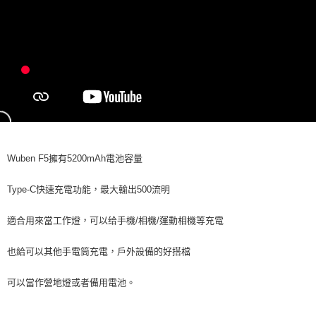
貨到付款（門市自取請勿下單，請聯繫客服）
４．使用「AFTEE先享後付」時，將依據個別帳號之用戶狀況，依本公司即
時審查核予不同之上限額度；若仍有額度不足之情形，本公司將視審查結果
每筆NT$200，滿NT$3,000(含以上)免運費
請求用戶進行身份認證。
５．嚴禁一人註冊多個帳號或使用他人資訊註冊。若發現惡意使用之情形，
恩沛科技股份有限公司將有權停止該用戶之使用額度並採取法律行動。
Wuben F5擁有5200mAh電池容量
Type-C快速充電功能，最大輸出500流明
適合用來當工作燈，可以给手機/相機/運動相機等充電
也給可以其他手電筒充電，戶外設備的好搭檔
可以當作營地燈或者備用電池。