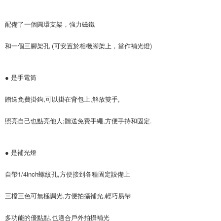
配備了一個圓環支架，強力磁鐵
和一個三腳架孔 (可安置於相機腳架上，當作補光燈)
● 是手電筒
贈送免費掛鉤,可以掛在背包上,解放雙手,
照亮自己也點亮他人;贈送免費手繩,方便手持和固定.
● 是補光燈
自帶1/4inch螺紋孔,方便接到各種固定設備上
三檔三色可無極調光,方便拍攝補光,輕巧易帶
多功能的優點點,也適合戶外拍攝補光