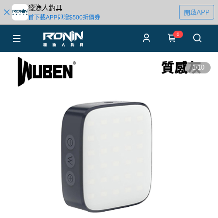
獵漁人釣具
開啟APP
首下載APP即贈$500折價券
0
1
/
10