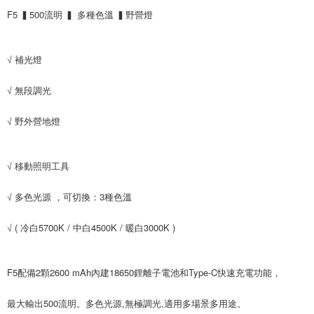
F5 ▍500流明 ▍ 多種色溫 ▍野營燈
√ 補光燈
√ 無段調光
√ 野外營地燈
√ 移動照明工具
√ 多色光源 ，可切換：3種色溫
√ ( 冷白5700K / 中白4500K / 暖白3000K )
F5配備2顆2600 mAh內建18650鋰離子電池和Type-C快速充電功能，
最大輸出500流明。多色光源,無極調光,適用多場景多用途。