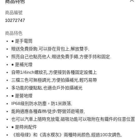
商品特色
信用卡一次付款
商品編號
信用卡分期付款
10272747
3 期 0 利率 每期
NT$616
21家銀行
商品特色
合作金庫商業銀行
第一商業銀行
超商取貨付款
● 是手電筒
華南商業銀行
彰化商業銀行
贈送免費掛鉤,可以掛在背包上,解放雙手,
Apple Pay
上海商業儲蓄銀行
台北富邦商業銀行
國泰世華商業銀行
兆豐國際商業銀行
照亮自己也點亮他人;贈送免費手繩,方便手持和固定.
街口支付
臺灣中小企業銀行
台中商業銀行
● 是補光燈
匯豐（台灣）商業銀行
華泰商業銀行
自帶1/4inch螺紋孔,方便接到各種固定設備上
悠遊付
聯邦商業銀行
遠東國際商業銀行
三檔三色可無極調光,方便拍攝補光,輕巧易帶
元大商業銀行
永豐商業銀行
大哥付你分期
多功能的優點點,也適合戶外拍攝補光
玉山商業銀行
星展（台灣）商業銀行
相關說明
● 是營地燈
台新國際商業銀行
中國信託商業銀行
【大哥付你分期使用說明】
台灣樂天信用卡公司
IP68級別防水防塵，防1米跌落,
AFTEE先享後付
1.本服務由台灣大哥大提供，台灣大哥大用戶可立即使用無須另外申請。
2.付款方式選擇「大哥付你分期」，訂單成立後會自動跳轉到大哥付的交易
能夠適應各種森林/徒步/野營郊遊場景,
相關說明
流程，驗證手機門號後，選擇欲分期的期數、繳款截止日，確認付款後即完
【關於「AFTEE先享後付」】
也可以汽車上隨時充放電,磁吸功能可以吸附在有鐵件的任意位置
成交易。
ATM付款
AFTEE先享後付是「在收到商品之後才付款」的支付方式。 讓您購物簡單
● 是時尚配件
3.實際核准額度、可分期數及費用金額請依後續交易確認頁面所載為準。
便利好安心！
4.訂單成立30分鐘內，如未前往確認交易或遇審核未通過，訂單將自動取
貨到付款
《祖母绿》和《清水模灰》兩種時尚颜色,經過100次調色,
１．簡單：不需註冊會員、不需綁卡、不需儲值。
消。如遇「轉專審核」未通過狀況，表示未達大哥付你分期系統評分，恕無