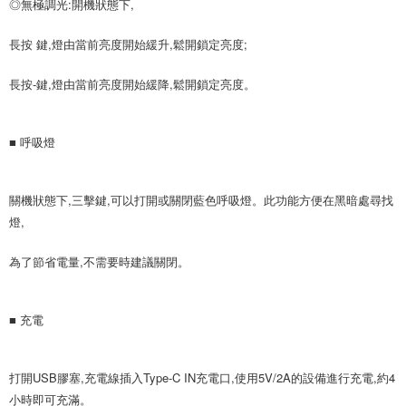
◎無極調光:開機狀態下,
長按 鍵,燈由當前亮度開始緩升,鬆開鎖定亮度;
長按-鍵,燈由當前亮度開始緩降,鬆開鎖定亮度。
■ 呼吸燈
關機狀態下,三擊鍵,可以打開或關閉藍色呼吸燈。此功能方便在黑暗處尋找
燈,
為了節省電量,不需要時建議關閉。
■ 充電
打開USB膠塞,充電線插入Type-C IN充電口,使用5V/2A的設備進行充電,約4
小時即可充滿。