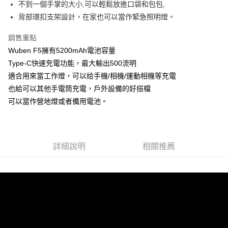
２．便利：只要手機號碼，簡訊認證，即可結帳。
不到一個手掌的大小,可以輕鬆放進口袋和包包,
法說明評估內容。
３．安心：先確認商品／服務後，再付款。
【繳款方式說明】
運送方式
背部環扣支架設計，在家也可以當作緊急照明燈。
1.分期款項不併入電信帳單，「大哥付你分期」於每月結算日後寄送繳費提
【「AFTEE先享後付」結帳流程】
全家取貨付款
醒簡訊。
銷售重點
１．於結帳方式選擇「AFTEE先享後付」後，將跳轉至「AFTEE先享後付」
2.透過簡訊連結打開帳單後，可選擇「超商條碼／台灣大直營門市／銀行轉
每筆NT$60，滿NT$1,200(含以上)免運費
結帳頁面，進行簡訊認證並確認金額後，即可完成結帳。
Wuben F5擁有5200mAh電池容量
帳／街口支付／iPASS MONEY」等通路繳費。
２．訂單成立數日內，您將收到繳費通知簡訊。
Type-C快速充電功能，最大輸出500流明
付款後全家取貨
３．收到繳費通知簡訊後14天內，點擊此簡訊中的連結，可透過四大超商／
【注意事項】
ATM／網路銀行／等多元方式進行付款，方視為交易完成。
適合用來當工作燈，可以给手機/相機/運動相機等充電
每筆NT$60，滿NT$1,200(含以上)免運費
1.本服務係由「台灣大哥大股份有限公司」（以下簡稱本公司）所提供，讓
※ 請注意：結帳手續完成當下不需立刻繳費，但若您需要取消訂單，請聯絡
也給可以其他手電筒充電，戶外設備的好搭檔
用戶於交易時，得透過本服務購買商品或服務，並由商店將買賣／分期付款
購買商品的店家。未經商家同意取消之訂單仍視為有效，需透過AFTEE先享
7-11取貨付款
買賣價金債權讓與本公司後，依約使用本公司帳單繳交帳款。
可以當作營地燈或者備用電池。
後付繳納相關費用。
2.基於同意付款使用「大哥付你分期」之契約關係目的，商店將以您的個人
每筆NT$60，滿NT$1,200(含以上)免運費
※ 交易是否成功請以「AFTEE先享後付 」之結帳頁面顯示為準，若有關於
資料（包含姓名、電話或地址）提供予台灣大哥大進項蒐集、處理及利用，
是否繳費成功／繳費後需取消欲退款等相關疑問，請聯繫「AFTEE先享後付
由本公司與您本人進行分期帳單所需資料之確認、核對及更正。
客戶支援中心」
https://netprotections.freshdesk.com/support/home
付款後7-11取貨
3.完整用戶服務條款，請詳閱以下連結：
https://oppay.tw/userRule
每筆NT$60，滿NT$1,200(含以上)免運費
詳細說明
相關推薦
【注意事項】
１．透過由恩沛科技股份有限公司提供之「AFTEE先享後付」服務完成之交
一般宅配（門市自取請勿下單，請聯繫客服）
易，需依本服務之必要範圍內提供個人資料，並將交易相關給付款項請求債
權轉讓予恩沛科技股份有限公司。
每筆NT$100，滿NT$2,000(含以上)免運費
２．關於個人資料處理事宜，請瀏覽以下網址：
https://aftee.tw/terms/#terms3
離島一般宅配
３．未成年的使用者請事先徵得法定代理人或監護人之同意方可使用
每筆NT$200，滿NT$2,000(含以上)免運費
「AFTEE先享後付」，若未經同意申辦者引起之損失，本公司不負相關責
任。