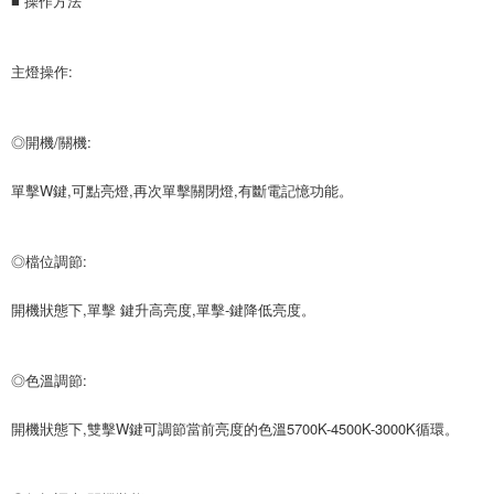
■ 操作方法
主燈操作:
◎開機/關機:
單擊W鍵,可點亮燈,再次單擊關閉燈,有斷電記憶功能。
◎檔位調節:
開機狀態下,單擊 鍵升高亮度,單擊-鍵降低亮度。
◎色溫調節:
開機狀態下,雙擊W鍵可調節當前亮度的色溫5700K-4500K-3000K循環。