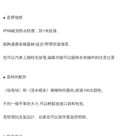
● 是營地燈
IP68級別防水防塵，防1米跌落,
能夠適應各種森林/徒步/野營郊遊場景,
也可以汽車上隨時充放電,磁吸功能可以吸附在有鐵件的任意位置
● 是時尚配件
《祖母绿》和《清水模灰》兩種時尚颜色,經過100次調色,
不到一個手掌的大小,可以輕鬆放進口袋和包包,
背部環扣支架設計，在家也可以當作緊急照明燈。