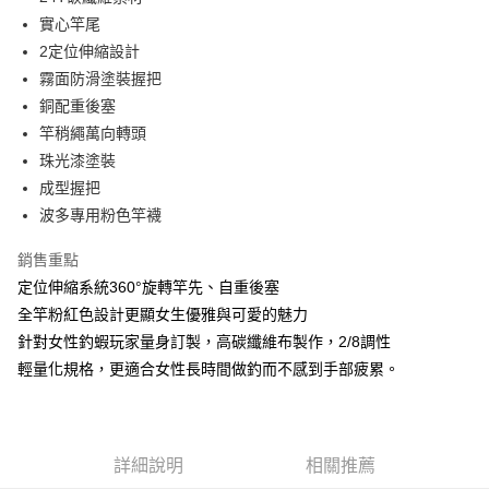
２．便利：只要手機號碼，簡訊認證，即可結帳。
法說明評估內容。
實心竿尾
３．安心：先確認商品／服務後，再付款。
【繳款方式說明】
運送方式
2定位伸縮設計
1.分期款項不併入電信帳單，「大哥付你分期」於每月結算日後寄送繳費提
【「AFTEE先享後付」結帳流程】
全家取貨付款
醒簡訊。
霧面防滑塗裝握把
１．於結帳方式選擇「AFTEE先享後付」後，將跳轉至「AFTEE先享後付」
2.透過簡訊連結打開帳單後，可選擇「超商條碼／台灣大直營門市／銀行轉
每筆NT$60，滿NT$1,200(含以上)免運費
結帳頁面，進行簡訊認證並確認金額後，即可完成結帳。
銅配重後塞
帳／街口支付／iPASS MONEY」等通路繳費。
２．訂單成立數日內，您將收到繳費通知簡訊。
竿稍繩萬向轉頭
付款後全家取貨
３．收到繳費通知簡訊後14天內，點擊此簡訊中的連結，可透過四大超商／
【注意事項】
珠光漆塗裝
ATM／網路銀行／等多元方式進行付款，方視為交易完成。
每筆NT$60，滿NT$1,200(含以上)免運費
1.本服務係由「台灣大哥大股份有限公司」（以下簡稱本公司）所提供，讓
※ 請注意：結帳手續完成當下不需立刻繳費，但若您需要取消訂單，請聯絡
成型握把
用戶於交易時，得透過本服務購買商品或服務，並由商店將買賣／分期付款
購買商品的店家。未經商家同意取消之訂單仍視為有效，需透過AFTEE先享
7-11取貨付款
買賣價金債權讓與本公司後，依約使用本公司帳單繳交帳款。
波多專用粉色竿襪
後付繳納相關費用。
2.基於同意付款使用「大哥付你分期」之契約關係目的，商店將以您的個人
每筆NT$60，滿NT$1,200(含以上)免運費
※ 交易是否成功請以「AFTEE先享後付 」之結帳頁面顯示為準，若有關於
資料（包含姓名、電話或地址）提供予台灣大哥大進項蒐集、處理及利用，
銷售重點
是否繳費成功／繳費後需取消欲退款等相關疑問，請聯繫「AFTEE先享後付
由本公司與您本人進行分期帳單所需資料之確認、核對及更正。
客戶支援中心」
https://netprotections.freshdesk.com/support/home
付款後7-11取貨
定位伸縮系統360°旋轉竿先、自重後塞
3.完整用戶服務條款，請詳閱以下連結：
https://oppay.tw/userRule
每筆NT$60，滿NT$1,200(含以上)免運費
全竿粉紅色設計更顯女生優雅與可愛的魅力
【注意事項】
１．透過由恩沛科技股份有限公司提供之「AFTEE先享後付」服務完成之交
針對女性釣蝦玩家量身訂製，高碳纖維布製作，2/8調性
一般宅配（門市自取請勿下單，請聯繫客服）
易，需依本服務之必要範圍內提供個人資料，並將交易相關給付款項請求債
輕量化規格，更適合女性長時間做釣而不感到手部疲累。
權轉讓予恩沛科技股份有限公司。
每筆NT$100，滿NT$2,000(含以上)免運費
２．關於個人資料處理事宜，請瀏覽以下網址：
https://aftee.tw/terms/#terms3
離島一般宅配
３．未成年的使用者請事先徵得法定代理人或監護人之同意方可使用
每筆NT$200，滿NT$2,000(含以上)免運費
「AFTEE先享後付」，若未經同意申辦者引起之損失，本公司不負相關責
詳細說明
相關推薦
任。