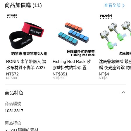
信用卡一次付款
商品加價購 (11)
查看全部
信用卡分期付款
3 期 0 利率 每期
NT$400
21家銀行
合作金庫商業銀行
第一商業銀行
超商取貨付款
華南商業銀行
彰化商業銀行
Apple Pay
上海商業儲蓄銀行
台北富邦商業銀行
國泰世華商業銀行
兆豐國際商業銀行
街口支付
臺灣中小企業銀行
台中商業銀行
RONIN 束竿帶兩入 潛
Fishing Rod Rack 矽
沈底警報鈴噹 鎖
匯豐（台灣）商業銀行
華泰商業銀行
水布材質不傷竿 A027
膠壁掛式釣竿架 置竿
鐺 夜光座鈴鐺 釣
悠遊付
聯邦商業銀行
遠東國際商業銀行
架 壁鎖式竿架 釣竿展
鐺 沉底鈴鐺 1入 可插
NT$72
NT$351
NT$4
元大商業銀行
永豐商業銀行
NT$80
NT$390
NT$5
大哥付你分期
示架 T1086
Ø4.5x37mm夜光
玉山商業銀行
星展（台灣）商業銀行
T115
相關說明
台新國際商業銀行
中國信託商業銀行
商品特色
【大哥付你分期使用說明】
台灣樂天信用卡公司
AFTEE先享後付
1.本服務由台灣大哥大提供，台灣大哥大用戶可立即使用無須另外申請。
商品編號
2.付款方式選擇「大哥付你分期」，訂單成立後會自動跳轉到大哥付的交易
相關說明
流程，驗證手機門號後，選擇欲分期的期數、繳款截止日，確認付款後即完
10313817
【關於「AFTEE先享後付」】
成交易。
ATM付款
AFTEE先享後付是「在收到商品之後才付款」的支付方式。 讓您購物簡單
3.實際核准額度、可分期數及費用金額請依後續交易確認頁面所載為準。
便利好安心！
商品特色
4.訂單成立30分鐘內，如未前往確認交易或遇審核未通過，訂單將自動取
貨到付款
１．簡單：不需註冊會員、不需綁卡、不需儲值。
消。如遇「轉專審核」未通過狀況，表示未達大哥付你分期系統評分，恕無
24T碳纖維素材