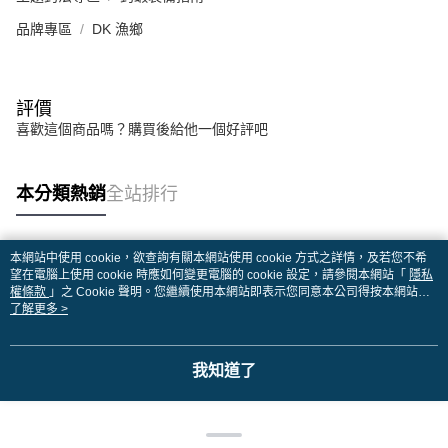
品牌專區
DK 漁鄉
評價
喜歡這個商品嗎？購買後給他一個好評吧
本分類熱銷
全站排行
本網站中使用 cookie，欲查詢有關本網站使用 cookie 方式之詳情，及若您不希
熱門標籤
望在電腦上使用 cookie 時應如何變更電腦的 cookie 設定，請參閱本網站「
隱私
權條款
」之 Cookie 聲明。您繼續使用本網站即表示您同意本公司得按本網站使
用條款之 Cookie 聲明使用 cookie。
了解更多 >
我知道了