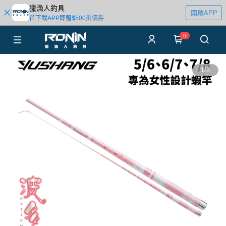
獵漁人釣具
開啟APP
首下載APP即贈$500折價券
0
1
/
8