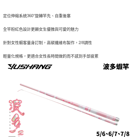
貨到付款（門市自取請勿下單，請聯繫客服）
４．使用「AFTEE先享後付」時，將依據個別帳號之用戶狀況，依本公司即
時審查核予不同之上限額度；若仍有額度不足之情形，本公司將視審查結果
每筆NT$200，滿NT$3,000(含以上)免運費
請求用戶進行身份認證。
定位伸縮系統360°旋轉竿先、自重後塞
５．嚴禁一人註冊多個帳號或使用他人資訊註冊。若發現惡意使用之情形，
國家/地區配送(**下單前請私訊客服確認實際運費(運費另
查看運費
恩沛科技股份有限公司將有權停止該用戶之使用額度並採取法律行動。
計)，訂單才得以成立**)
全竿粉紅色設計更顯女生優雅與可愛的魅力
針對女性蝦客量身訂制，高碳纖維布製作，2/8調性
輕量化規格，更適合女性長時間做釣而不感到手部疲累