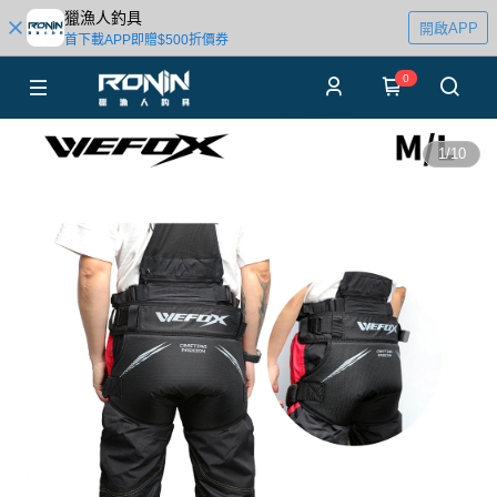
獵漁人釣具
開啟APP
首下載APP即贈$500折價券
0
1
/
10