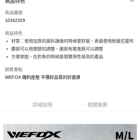
商品特色
信用卡一次付款
商品編號
信用卡分期付款
10342329
3 期 0 利率 每期
NT$183
21家銀行
商品特色
合作金庫商業銀行
第一商業銀行
Apple Pay
材質：使用加厚的面料讓做的時候更舒服，表面使用耐磨尼龍布
華南商業銀行
彰化商業銀行
腰部可以用塑膠扣調整，腿部有魔鬼氈可以調整
街口支付
上海商業儲蓄銀行
台北富邦商業銀行
國泰世華商業銀行
兆豐國際商業銀行
方便穿脫，在釣魚的時候是個實用性很高的產品
悠遊付
臺灣中小企業銀行
台中商業銀行
銷售重點
匯豐（台灣）商業銀行
華泰商業銀行
大哥付你分期
聯邦商業銀行
遠東國際商業銀行
WEFOX 磯釣座墊 平價好品質的好選擇
相關說明
元大商業銀行
永豐商業銀行
【大哥付你分期使用說明】
玉山商業銀行
星展（台灣）商業銀行
AFTEE先享後付
1.本服務由台灣大哥大提供，台灣大哥大用戶可立即使用無須另外申請。
台新國際商業銀行
中國信託商業銀行
2.付款方式選擇「大哥付你分期」，訂單成立後會自動跳轉到大哥付的交易
相關說明
台灣樂天信用卡公司
流程，驗證手機門號後，選擇欲分期的期數、繳款截止日，確認付款後即完
詳細說明
相關推薦
【關於「AFTEE先享後付」】
成交易。
ATM付款
AFTEE先享後付是「在收到商品之後才付款」的支付方式。 讓您購物簡單
3.實際核准額度、可分期數及費用金額請依後續交易確認頁面所載為準。
便利好安心！
4.訂單成立30分鐘內，如未前往確認交易或遇審核未通過，訂單將自動取
貨到付款
１．簡單：不需註冊會員、不需綁卡、不需儲值。
消。如遇「轉專審核」未通過狀況，表示未達大哥付你分期系統評分，恕無
２．便利：只要手機號碼，簡訊認證，即可結帳。
法說明評估內容。
３．安心：先確認商品／服務後，再付款。
【繳款方式說明】
運送方式