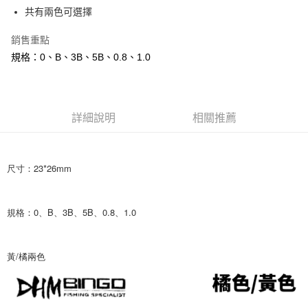
貨到付款
１．簡單：不需註冊會員、不需綁卡、不需儲值。
消。如遇「轉專審核」未通過狀況，表示未達大哥付你分期系統評分，恕無
共有兩色可選擇
２．便利：只要手機號碼，簡訊認證，即可結帳。
法說明評估內容。
３．安心：先確認商品／服務後，再付款。
【繳款方式說明】
運送方式
銷售重點
1.分期款項不併入電信帳單，「大哥付你分期」於每月結算日後寄送繳費提
【「AFTEE先享後付」結帳流程】
規格：0、B、3B、5B、0.8、1.0
全家取貨付款
醒簡訊。
１．於結帳方式選擇「AFTEE先享後付」後，將跳轉至「AFTEE先享後付」
2.透過簡訊連結打開帳單後，可選擇「超商條碼／台灣大直營門市／銀行轉
每筆NT$60，滿NT$1,200(含以上)免運費
結帳頁面，進行簡訊認證並確認金額後，即可完成結帳。
帳／街口支付／iPASS MONEY」等通路繳費。
２．訂單成立數日內，您將收到繳費通知簡訊。
付款後全家取貨
３．收到繳費通知簡訊後14天內，點擊此簡訊中的連結，可透過四大超商／
【注意事項】
ATM／網路銀行／等多元方式進行付款，方視為交易完成。
詳細說明
相關推薦
每筆NT$60，滿NT$1,200(含以上)免運費
1.本服務係由「台灣大哥大股份有限公司」（以下簡稱本公司）所提供，讓
※ 請注意：結帳手續完成當下不需立刻繳費，但若您需要取消訂單，請聯絡
用戶於交易時，得透過本服務購買商品或服務，並由商店將買賣／分期付款
購買商品的店家。未經商家同意取消之訂單仍視為有效，需透過AFTEE先享
7-11取貨付款
買賣價金債權讓與本公司後，依約使用本公司帳單繳交帳款。
後付繳納相關費用。
2.基於同意付款使用「大哥付你分期」之契約關係目的，商店將以您的個人
每筆NT$60，滿NT$1,200(含以上)免運費
※ 交易是否成功請以「AFTEE先享後付 」之結帳頁面顯示為準，若有關於
尺寸：23*26mm
資料（包含姓名、電話或地址）提供予台灣大哥大進項蒐集、處理及利用，
是否繳費成功／繳費後需取消欲退款等相關疑問，請聯繫「AFTEE先享後付
由本公司與您本人進行分期帳單所需資料之確認、核對及更正。
客戶支援中心」
https://netprotections.freshdesk.com/support/home
付款後7-11取貨
3.完整用戶服務條款，請詳閱以下連結：
https://oppay.tw/userRule
每筆NT$60，滿NT$1,200(含以上)免運費
規格：0、B、3B、5B、0.8、1.0
【注意事項】
１．透過由恩沛科技股份有限公司提供之「AFTEE先享後付」服務完成之交
一般宅配（門市自取請勿下單，請聯繫客服）
易，需依本服務之必要範圍內提供個人資料，並將交易相關給付款項請求債
權轉讓予恩沛科技股份有限公司。
每筆NT$100，滿NT$2,000(含以上)免運費
黃/橘兩色
２．關於個人資料處理事宜，請瀏覽以下網址：
https://aftee.tw/terms/#terms3
離島一般宅配
３．未成年的使用者請事先徵得法定代理人或監護人之同意方可使用
每筆NT$200，滿NT$2,000(含以上)免運費
「AFTEE先享後付」，若未經同意申辦者引起之損失，本公司不負相關責