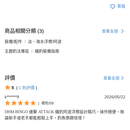
客服
商品相關分類 (3)
查看全部
裝備/配件
淡、海水浮標/阿波
主題釣法專區
磯釣裝備指南
評價
查看全部
5
(
1
則評價
)
k*******9
2026/05/22
|
橘色/5B
DHM BINGO 速擊 ATTACK 磯釣阿波浮標設計精巧，操作簡便，無
論新手或老手都能輕鬆上手，釣魚樂趣倍增！