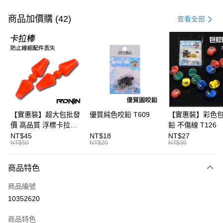
付款方式
信用卡一次付款
商品加價購 (42)
查看全部
信用卡分期付款
3 期 0 利率 每期
NT$40
21家銀行
合作金庫商業銀行
第一商業銀行
超商取貨付款
華南商業銀行
彰化商業銀行
Apple Pay
上海商業儲蓄銀行
台北富邦商業銀行
國泰世華商業銀行
兆豐國際商業銀行
街口支付
臺灣中小企業銀行
台中商業銀行
【實惠裝】超大包批發
優質純色咬鉛 T609
【實惠裝】彩色
匯豐（台灣）商業銀行
華泰商業銀行
價 高品質 浮標卡拉棒
鉛 不傷線 T126
悠遊付
聯邦商業銀行
遠東國際商業銀行
20入 T086
NT$45
NT$18
NT$27
元大商業銀行
永豐商業銀行
NT$50
NT$20
NT$30
大哥付你分期
玉山商業銀行
星展（台灣）商業銀行
相關說明
台新國際商業銀行
中國信託商業銀行
商品特色
【大哥付你分期使用說明】
台灣樂天信用卡公司
AFTEE先享後付
1.本服務由台灣大哥大提供，台灣大哥大用戶可立即使用無須另外申請。
商品編號
2.付款方式選擇「大哥付你分期」，訂單成立後會自動跳轉到大哥付的交易
相關說明
流程，驗證手機門號後，選擇欲分期的期數、繳款截止日，確認付款後即完
10352620
【關於「AFTEE先享後付」】
成交易。
ATM付款
AFTEE先享後付是「在收到商品之後才付款」的支付方式。 讓您購物簡單
3.實際核准額度、可分期數及費用金額請依後續交易確認頁面所載為準。
便利好安心！
商品特色
4.訂單成立30分鐘內，如未前往確認交易或遇審核未通過，訂單將自動取