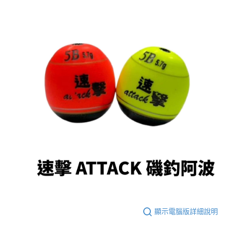
任。
貨到付款（門市自取請勿下單，請聯繫客服）
４．使用「AFTEE先享後付」時，將依據個別帳號之用戶狀況，依本公司即
時審查核予不同之上限額度；若仍有額度不足之情形，本公司將視審查結果
每筆NT$200，滿NT$3,000(含以上)免運費
請求用戶進行身份認證。
５．嚴禁一人註冊多個帳號或使用他人資訊註冊。若發現惡意使用之情形，
國家/地區配送(**下單前請私訊客服確認實際運費(運費另
查看運費
恩沛科技股份有限公司將有權停止該用戶之使用額度並採取法律行動。
計)，訂單才得以成立**)
顯示電腦版詳細說明