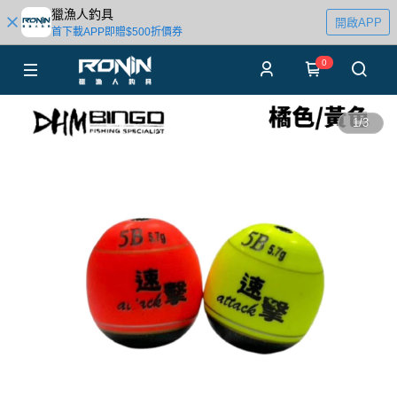
獵漁人釣具
開啟APP
首下載APP即贈$500折價券
0
1
/
3