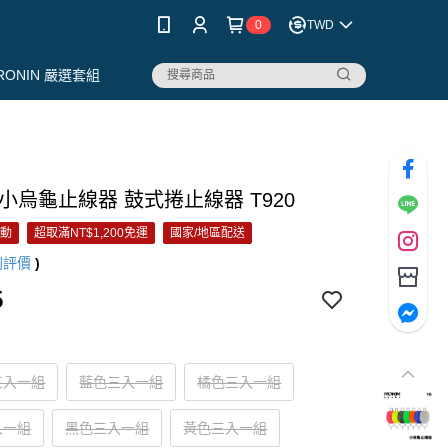
0
TWD
RONIN 嚴選套組
小烏龜止線器 鼓式捲止線器 T920
活動
超取滿NT$1,200免運
國家/地區配送
則評價
)
5
三入一組
藍色三入一組
橘色三入一組
入一組
黑色三入一組
黃色三入一組