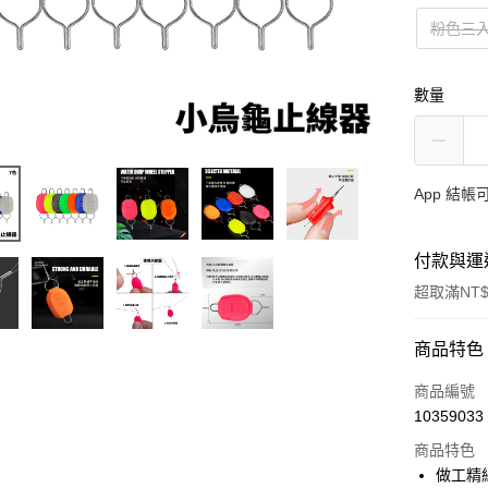
粉色三
數量
App 結
付款與運
超取滿NT$
付款方式
商品特色
信用卡一
商品編號
10359033
信用卡分
商品特色
3 期 
做工精