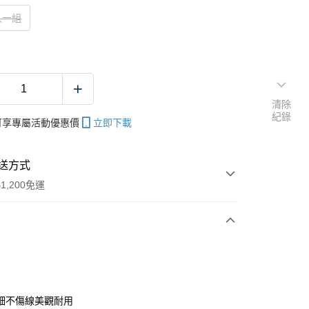
入一組
清除
紀錄
帳可享專屬活動優惠價
立即下載
送方式
1,200免運
次付款
期付款
0 利率 每期
NT$5
21家銀行
細不傷線美觀耐用