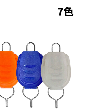
費通知簡訊後14天內，點擊此簡訊中的連結，可透過四大超商
項】
網路銀行／等多元方式進行付款，方視為交易完成。
家取貨
係由「台灣大哥大股份有限公司」（以下簡稱本公司）所提供，讓
：結帳手續完成當下不需立刻繳費，但若您需要取消訂單，請聯
0，滿NT$1,200(含以上)免運費
易時，得透過本服務購買商品或服務，並由商店將買賣／分期付
的店家。未經商家同意取消之訂單仍視為有效，需透過AFTEE
金債權讓與本公司後，依約使用本公司帳單繳交帳款。
繳納相關費用。
付款
意付款使用「大哥付你分期」之契約關係目的，商店將以您的個人
否成功請以「AFTEE先享後付 」之結帳頁面顯示為準，若有關於
含姓名、電話或地址）提供予台灣大哥大進項蒐集、處理及利
功／繳費後需取消欲退款等相關疑問，請聯繫「AFTEE先享後
0，滿NT$1,200(含以上)免運費
公司與您本人進行分期帳單所需資料之確認、核對及更正。
援中心」
https://netprotections.freshdesk.com/support/home
戶服務條款，請詳閱以下連結：
https://oppay.tw/userRule
1取貨
項】
0，滿NT$1,200(含以上)免運費
恩沛科技股份有限公司提供之「AFTEE先享後付」服務完成之
依本服務之必要範圍內提供個人資料，並將交易相關給付款項請
（門市自取請勿下單，請聯繫客服）
讓予恩沛科技股份有限公司。
個人資料處理事宜，請瀏覽以下網址：
00，滿NT$2,000(含以上)免運費
ee.tw/terms/#terms3
年的使用者請事先徵得法定代理人或監護人之同意方可使用
宅配
E先享後付」，若未經同意申辦者引起之損失，本公司不負相關責
00，滿NT$2,000(含以上)免運費
AFTEE先享後付」時，將依據個別帳號之用戶狀況，依本公司
（門市自取請勿下單，請聯繫客服）
核予不同之上限額度；若仍有額度不足之情形，本公司將視審查
用戶進行身份認證。
00，滿NT$3,000(含以上)免運費
一人註冊多個帳號或使用他人資訊註冊。若發現惡意使用之情
科技股份有限公司將有權停止該用戶之使用額度並採取法律行
配送(**下單前請私訊客服確認實際運費(運費另
查看運費
得以成立**)