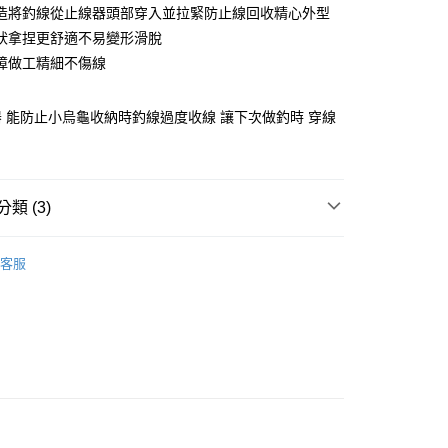
庫商業銀行
第一商業銀行
造將釣線從止線器頭部穿入並拉緊防止線回收精心外型
付款
業銀行
彰化商業銀行
狀拿捏更舒適不易變形滑脫
業儲蓄銀行
台北富邦商業銀行
障做工精細不傷線
華商業銀行
兆豐國際商業銀行
小企業銀行
台中商業銀行
台灣）商業銀行
華泰商業銀行
 能防止小烏龜收納時釣線過度收線 讓下次做釣時 穿線
業銀行
遠東國際商業銀行
業銀行
永豐商業銀行
分期
業銀行
星展（台灣）商業銀行
際商業銀行
中國信託商業銀行
類 (3)
你分期使用說明】
天信用卡公司
享後付
由台灣大哥大提供，台灣大哥大用戶可立即使用無須另外申請。
式選擇「大哥付你分期」，訂單成立後會自動跳轉到大哥付的交易
其他配件/小物
證手機門號後，選擇欲分期的期數、繳款截止日，確認付款後即
客服
FTEE先享後付」】
手必購商品
。
路亞新手必購商品
先享後付是「在收到商品之後才付款」的支付方式。 讓您購物簡單
准額度、可分期數及費用金額請依後續交易確認頁面所載為準。
心！
｜精選必購商品
立30分鐘內，如未前往確認交易或遇審核未通過，訂單將自動取
：不需註冊會員、不需綁卡、不需儲值。
「轉專審核」未通過狀況，表示未達大哥付你分期系統評分，恕
：只要手機號碼，簡訊認證，即可結帳。
評估內容。
：先確認商品／服務後，再付款。
式說明】
項不併入電信帳單，「大哥付你分期」於每月結算日後寄送繳費提
EE先享後付」結帳流程】
方式選擇「AFTEE先享後付」後，將跳轉至「AFTEE先享後
付款
訊連結打開帳單後，可選擇「超商條碼／台灣大直營門市／銀行轉
頁面，進行簡訊認證並確認金額後，即可完成結帳。
付／iPASS MONEY」等通路繳費。
0，滿NT$1,200(含以上)免運費
成立數日內，您將收到繳費通知簡訊。