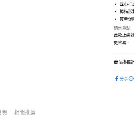
合作金
匠心打
超商取貨
華南商
拇指形
Apple Pay
上海商
質量保
國泰世
街口支付
銷售重點
臺灣中
匯豐（
此款止線器
悠遊付
聯邦商
更容易。
元大商
大哥付你
玉山商
相關說明
台新國
商品相關分
【大哥付
台灣樂
AFTEE先
1.本服務
2.付款方
相關說明
裝備/配件
流程，驗
分享
【關於「A
ATM付款
首購、新
完成交易
AFTEE
3.實際核
便利好安
帥氣老爸
4.訂單成
貨到付款
１．簡單
消。如遇
２．便利
無法說明
３．安心
【繳款方
說明
相關推薦
運送方式
1.分期款
【「AFT
醒簡訊。
１．於結帳
全家取貨
2.透過簡
付」結帳
帳／街口支
每筆NT$6
２．訂單