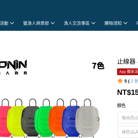
活動
獵漁人俱樂部
漁人交流專區
購物須知
止線器 
App 獨享
5 (
2
NT$1
顏色
夜光色
綠色三