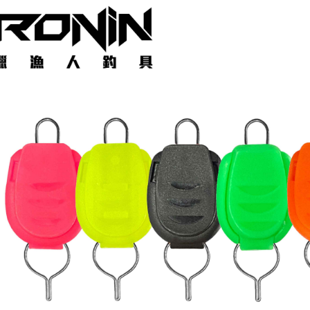
３．收到繳
【注意事
／ATM／
付款後全
1.本服務
※ 請注意
每筆NT$6
用戶於交
絡購買商品
款買賣價
先享後付
7-11取貨
2.基於同
※ 交易是
資料（包
是否繳費成
每筆NT$6
用，由本
付客戶支
3.完整用
付款後7-1
【注意事
每筆NT$6
１．透過由
交易，需
一般宅配
求債權轉
２．關於
每筆NT$1
https://aft
３．未成
離島一般
「AFTE
每筆NT$2
任。
４．使用「
貨到付款
即時審查
結果請求
每筆NT$2
５．嚴禁
形，恩沛
國家/地區
動。
計)，訂單才