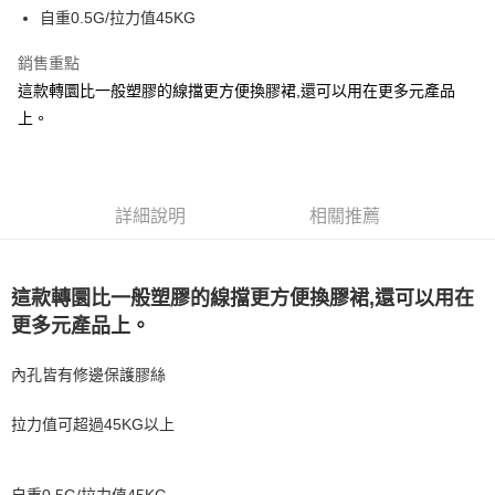
【繳款方式說明】
運送方式
自重0.5G/拉力值45KG
1.分期款項不併入電信帳單，「大哥付你分期」於每月結算日後寄送繳費提
【「AFTEE先享後付」結帳流程】
全家取貨付款
醒簡訊。
１．於結帳方式選擇「AFTEE先享後付」後，將跳轉至「AFTEE先享後付」
2.透過簡訊連結打開帳單後，可選擇「超商條碼／台灣大直營門市／銀行轉
銷售重點
每筆NT$60，滿NT$1,200(含以上)免運費
結帳頁面，進行簡訊認證並確認金額後，即可完成結帳。
帳／街口支付／iPASS MONEY」等通路繳費。
２．訂單成立數日內，您將收到繳費通知簡訊。
這款轉圜比一般塑膠的線擋更方便換膠裙,還可以用在更多元產品
付款後全家取貨
３．收到繳費通知簡訊後14天內，點擊此簡訊中的連結，可透過四大超商／
上。
【注意事項】
ATM／網路銀行／等多元方式進行付款，方視為交易完成。
每筆NT$60，滿NT$1,200(含以上)免運費
1.本服務係由「台灣大哥大股份有限公司」（以下簡稱本公司）所提供，讓
※ 請注意：結帳手續完成當下不需立刻繳費，但若您需要取消訂單，請聯絡
用戶於交易時，得透過本服務購買商品或服務，並由商店將買賣／分期付款
購買商品的店家。未經商家同意取消之訂單仍視為有效，需透過AFTEE先享
7-11取貨付款
買賣價金債權讓與本公司後，依約使用本公司帳單繳交帳款。
後付繳納相關費用。
2.基於同意付款使用「大哥付你分期」之契約關係目的，商店將以您的個人
每筆NT$60，滿NT$1,200(含以上)免運費
※ 交易是否成功請以「AFTEE先享後付 」之結帳頁面顯示為準，若有關於
詳細說明
相關推薦
資料（包含姓名、電話或地址）提供予台灣大哥大進項蒐集、處理及利用，
是否繳費成功／繳費後需取消欲退款等相關疑問，請聯繫「AFTEE先享後付
由本公司與您本人進行分期帳單所需資料之確認、核對及更正。
客戶支援中心」
https://netprotections.freshdesk.com/support/home
付款後7-11取貨
3.完整用戶服務條款，請詳閱以下連結：
https://oppay.tw/userRule
每筆NT$60，滿NT$1,200(含以上)免運費
【注意事項】
這款轉圜比一般塑膠的線擋更方便換膠裙,還可以用在
１．透過由恩沛科技股份有限公司提供之「AFTEE先享後付」服務完成之交
一般宅配（門市自取請勿下單，請聯繫客服）
更多元產品上。
易，需依本服務之必要範圍內提供個人資料，並將交易相關給付款項請求債
權轉讓予恩沛科技股份有限公司。
每筆NT$100，滿NT$2,000(含以上)免運費
２．關於個人資料處理事宜，請瀏覽以下網址：
內孔皆有修邊保護膠絲
https://aftee.tw/terms/#terms3
離島一般宅配
３．未成年的使用者請事先徵得法定代理人或監護人之同意方可使用
每筆NT$200，滿NT$2,000(含以上)免運費
拉力值可超過45KG以上
「AFTEE先享後付」，若未經同意申辦者引起之損失，本公司不負相關責
任。
貨到付款（門市自取請勿下單，請聯繫客服）
４．使用「AFTEE先享後付」時，將依據個別帳號之用戶狀況，依本公司即
時審查核予不同之上限額度；若仍有額度不足之情形，本公司將視審查結果
每筆NT$200，滿NT$3,000(含以上)免運費
自重0.5G/拉力值45KG