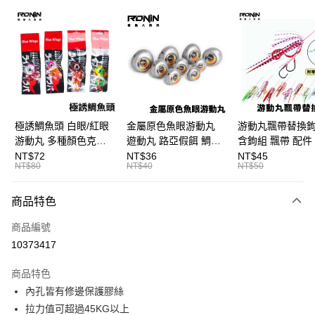
信用卡分期付款
3 期 0 利率 每期
NT$46
21家銀行
合作金庫商業銀行
第一商業銀行
超商取貨付款
華南商業銀行
彰化商業銀行
Apple Pay
上海商業儲蓄銀行
台北富邦商業銀行
國泰世華商業銀行
兆豐國際商業銀行
街口支付
臺灣中小企業銀行
台中商業銀行
極誘鯛魚頭 白眼/紅眼
金屬原色魚眼游動丸
游動丸飄帶替換
匯豐（台灣）商業銀行
華泰商業銀行
游動丸 多種顏色克數
遊動丸 路亞假餌 鯛魚
含鉤組 飄帶 配件
悠遊付
聯邦商業銀行
遠東國際商業銀行
可選 B250
頭 B400
頭 游動丸 T923
NT$72
NT$36
NT$45
元大商業銀行
永豐商業銀行
NT$80
NT$40
NT$50
大哥付你分期
玉山商業銀行
星展（台灣）商業銀行
相關說明
台新國際商業銀行
中國信託商業銀行
商品特色
【大哥付你分期使用說明】
台灣樂天信用卡公司
AFTEE先享後付
1.本服務由台灣大哥大提供，台灣大哥大用戶可立即使用無須另外申請。
商品編號
2.付款方式選擇「大哥付你分期」，訂單成立後會自動跳轉到大哥付的交易
相關說明
流程，驗證手機門號後，選擇欲分期的期數、繳款截止日，確認付款後即完
10373417
【關於「AFTEE先享後付」】
成交易。
ATM付款
AFTEE先享後付是「在收到商品之後才付款」的支付方式。 讓您購物簡單
3.實際核准額度、可分期數及費用金額請依後續交易確認頁面所載為準。
便利好安心！
商品特色
4.訂單成立30分鐘內，如未前往確認交易或遇審核未通過，訂單將自動取
貨到付款
１．簡單：不需註冊會員、不需綁卡、不需儲值。
消。如遇「轉專審核」未通過狀況，表示未達大哥付你分期系統評分，恕無
內孔皆有修邊保護膠絲
２．便利：只要手機號碼，簡訊認證，即可結帳。
法說明評估內容。
拉力值可超過45KG以上
３．安心：先確認商品／服務後，再付款。