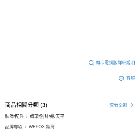
顯示電腦版詳細說明
客服
商品相關分類 (3)
查看全部
裝備/配件
轉環/別針/鉛/天平
品牌專區
WEFOX 鉅灣