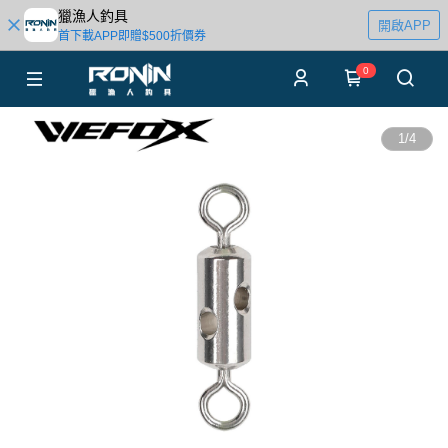
獵漁人釣具
開啟APP
首下載APP即贈$500折價券
0
1
/
4