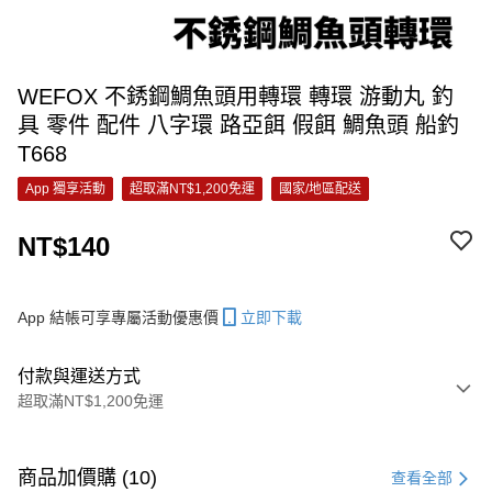
WEFOX 不銹鋼鯛魚頭用轉環 轉環 游動丸 釣
具 零件 配件 八字環 路亞餌 假餌 鯛魚頭 船釣
T668
App 獨享活動
超取滿NT$1,200免運
國家/地區配送
NT$140
App 結帳可享專屬活動優惠價
立即下載
付款與運送方式
超取滿NT$1,200免運
付款方式
信用卡一次付款
商品加價購 (10)
查看全部