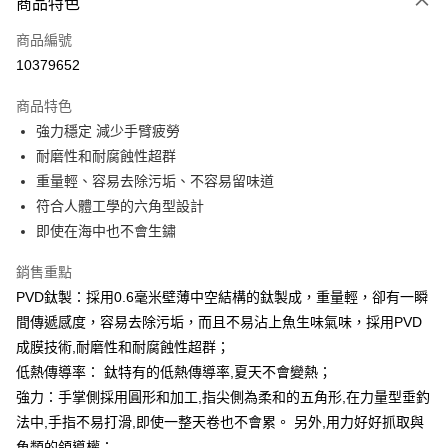
商品特色
信用卡一次付款
商品編號
信用卡分期付款
10379652
3 期 0 利率 每期
NT$293
21家銀行
商品特色
合作金庫商業銀行
第一商業銀行
超商取貨付款
強力穩定 減少手臂疲勞
華南商業銀行
彰化商業銀行
耐磨性和耐腐蝕性超群
Apple Pay
上海商業儲蓄銀行
台北富邦商業銀行
國泰世華商業銀行
兆豐國際商業銀行
重量輕、容易去除污垢、不容易留味道
街口支付
臺灣中小企業銀行
台中商業銀行
符合人體工學的六角型設計
匯豐（台灣）商業銀行
華泰商業銀行
即使在海中也不會生鏽
悠遊付
聯邦商業銀行
遠東國際商業銀行
元大商業銀行
永豐商業銀行
大哥付你分期
銷售重點
玉山商業銀行
星展（台灣）商業銀行
相關說明
PVD鈦製：採用0.6毫米壁薄中空結構的鈦製成，重量輕，卻有一瞬
台新國際商業銀行
中國信託商業銀行
【大哥付你分期使用說明】
間傳遞感度，容易去除污垢，而且不易沾上魚生味氣味，採用PVD
台灣樂天信用卡公司
AFTEE先享後付
1.本服務由台灣大哥大提供，台灣大哥大用戶可立即使用無須另外申請。
成膜技術,耐磨性和耐腐蝕性超群；
2.付款方式選擇「大哥付你分期」，訂單成立後會自動跳轉到大哥付的交易
相關說明
低熱傳導率： 鈦特有的低熱傳導率,夏天不會變熱；
流程，驗證手機門號後，選擇欲分期的期數、繳款截止日，確認付款後即完
【關於「AFTEE先享後付」】
成交易。
ATM付款
強力：手掌側採用圓形和加工,指尖側為柔和的五角形,在力量型垂釣
AFTEE先享後付是「在收到商品之後才付款」的支付方式。 讓您購物簡單
3.實際核准額度、可分期數及費用金額請依後續交易確認頁面所載為準。
便利好安心！
法中,手指不易打滑,即使一整天卷也不會累。 另外,用力好好抓取與
4.訂單成立30分鐘內，如未前往確認交易或遇審核未通過，訂單將自動取
貨到付款
１．簡單：不需註冊會員、不需綁卡、不需儲值。
消。如遇「轉專審核」未通過狀況，表示未達大哥付你分期系統評分，恕無
魚類的領導權；