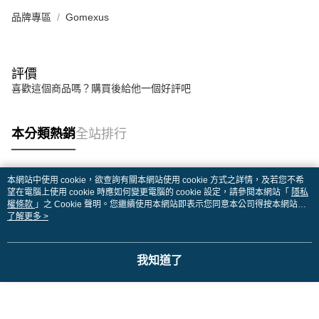
品牌專區
Gomexus
評價
喜歡這個商品嗎？購買後給他一個好評吧
本分類熱銷
全站排行
本網站中使用 cookie，欲查詢有關本網站使用 cookie 方式之詳情，及若您不希
熱門標籤
望在電腦上使用 cookie 時應如何變更電腦的 cookie 設定，請參閱本網站「
隱私
權條款
」之 Cookie 聲明。您繼續使用本網站即表示您同意本公司得按本網站使
用條款之 Cookie 聲明使用 cookie。
了解更多 >
我知道了