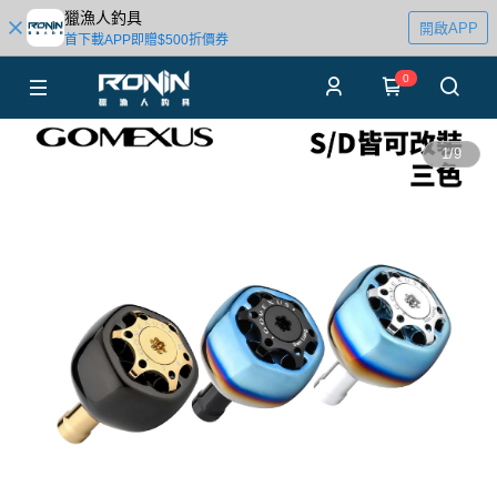
獵漁人釣具
開啟APP
首下載APP即贈$500折價券
0
1
/
9