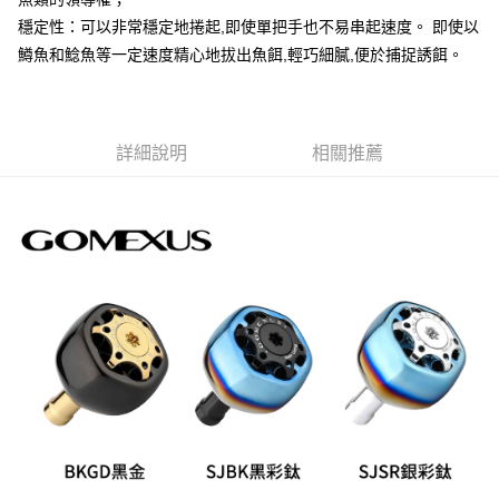
２．便利：只要手機號碼，簡訊認證，即可結帳。
法說明評估內容。
３．安心：先確認商品／服務後，再付款。
穩定性：可以非常穩定地捲起,即使單把手也不易串起速度。 即使以
【繳款方式說明】
運送方式
鱒魚和鯰魚等一定速度精心地拔出魚餌,輕巧細膩,便於捕捉誘餌。
1.分期款項不併入電信帳單，「大哥付你分期」於每月結算日後寄送繳費提
【「AFTEE先享後付」結帳流程】
全家取貨付款
醒簡訊。
１．於結帳方式選擇「AFTEE先享後付」後，將跳轉至「AFTEE先享後付」
2.透過簡訊連結打開帳單後，可選擇「超商條碼／台灣大直營門市／銀行轉
每筆NT$60，滿NT$1,200(含以上)免運費
結帳頁面，進行簡訊認證並確認金額後，即可完成結帳。
帳／街口支付／iPASS MONEY」等通路繳費。
２．訂單成立數日內，您將收到繳費通知簡訊。
付款後全家取貨
３．收到繳費通知簡訊後14天內，點擊此簡訊中的連結，可透過四大超商／
詳細說明
相關推薦
【注意事項】
ATM／網路銀行／等多元方式進行付款，方視為交易完成。
每筆NT$60，滿NT$1,200(含以上)免運費
1.本服務係由「台灣大哥大股份有限公司」（以下簡稱本公司）所提供，讓
※ 請注意：結帳手續完成當下不需立刻繳費，但若您需要取消訂單，請聯絡
用戶於交易時，得透過本服務購買商品或服務，並由商店將買賣／分期付款
購買商品的店家。未經商家同意取消之訂單仍視為有效，需透過AFTEE先享
7-11取貨付款
買賣價金債權讓與本公司後，依約使用本公司帳單繳交帳款。
後付繳納相關費用。
2.基於同意付款使用「大哥付你分期」之契約關係目的，商店將以您的個人
每筆NT$60，滿NT$1,200(含以上)免運費
※ 交易是否成功請以「AFTEE先享後付 」之結帳頁面顯示為準，若有關於
資料（包含姓名、電話或地址）提供予台灣大哥大進項蒐集、處理及利用，
是否繳費成功／繳費後需取消欲退款等相關疑問，請聯繫「AFTEE先享後付
由本公司與您本人進行分期帳單所需資料之確認、核對及更正。
客戶支援中心」
https://netprotections.freshdesk.com/support/home
付款後7-11取貨
3.完整用戶服務條款，請詳閱以下連結：
https://oppay.tw/userRule
每筆NT$60，滿NT$1,200(含以上)免運費
【注意事項】
１．透過由恩沛科技股份有限公司提供之「AFTEE先享後付」服務完成之交
一般宅配（門市自取請勿下單，請聯繫客服）
易，需依本服務之必要範圍內提供個人資料，並將交易相關給付款項請求債
權轉讓予恩沛科技股份有限公司。
每筆NT$100，滿NT$2,000(含以上)免運費
２．關於個人資料處理事宜，請瀏覽以下網址：
https://aftee.tw/terms/#terms3
離島一般宅配
３．未成年的使用者請事先徵得法定代理人或監護人之同意方可使用
每筆NT$200，滿NT$2,000(含以上)免運費
「AFTEE先享後付」，若未經同意申辦者引起之損失，本公司不負相關責
任。