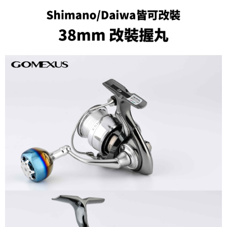
貨到付款（門市自取請勿下單，請聯繫客服）
４．使用「AFTEE先享後付」時，將依據個別帳號之用戶狀況，依本公司即
時審查核予不同之上限額度；若仍有額度不足之情形，本公司將視審查結果
每筆NT$200，滿NT$3,000(含以上)免運費
請求用戶進行身份認證。
５．嚴禁一人註冊多個帳號或使用他人資訊註冊。若發現惡意使用之情形，
國家/地區配送(**下單前請私訊客服確認實際運費(運費另
查看運費
恩沛科技股份有限公司將有權停止該用戶之使用額度並採取法律行動。
計)，訂單才得以成立**)