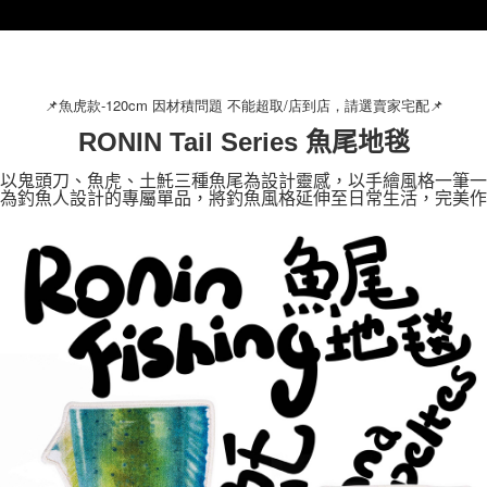
時審查核予不同之上限額度；若仍有額度不足之情形，本公司將視審查結果
每筆NT$200，滿NT$3,000(含以上)免運費
請求用戶進行身份認證。
５．嚴禁一人註冊多個帳號或使用他人資訊註冊。若發現惡意使用之情形，
國家/地區配送(**下單前請私訊客服確認實際運費(運費另
查看運費
恩沛科技股份有限公司將有權停止該用戶之使用額度並採取法律行動。
計)，訂單才得以成立**)
📌魚虎款-120cm 因材積問題 不能超取/店到店，請選賣家宅配📌
RONIN Tail Series 魚尾地毯
以鬼頭刀、魚虎、土魠三種魚尾為設計靈感，以手繪風格一筆一
為釣魚人設計的專屬單品，將釣魚風格延伸至日常生活，完美作