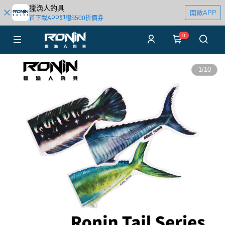
獵漁人釣具
開啟APP
首下載APP即贈$500折價券
0
1
/
10