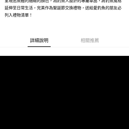
呈現出魚體的細緻的顏色，為釣魚人設計的專屬單品，將釣魚風格
【繳款方式說明】
運送方式
延伸至日常生活，完美作為聖誕節交換禮物，送給愛釣魚的朋友必
1.分期款項不併入電信帳單，「大哥付你分期」於每月結算日後寄送繳費提
【「AFTEE先享後付」結帳流程】
全家取貨付款
醒簡訊。
列入禮物清單！
１．於結帳方式選擇「AFTEE先享後付」後，將跳轉至「AFTEE先享後付」
2.透過簡訊連結打開帳單後，可選擇「超商條碼／台灣大直營門市／銀行轉
每筆NT$60，滿NT$1,200(含以上)免運費
結帳頁面，進行簡訊認證並確認金額後，即可完成結帳。
帳／街口支付／iPASS MONEY」等通路繳費。
２．訂單成立數日內，您將收到繳費通知簡訊。
付款後全家取貨
３．收到繳費通知簡訊後14天內，點擊此簡訊中的連結，可透過四大超商／
【注意事項】
ATM／網路銀行／等多元方式進行付款，方視為交易完成。
每筆NT$60，滿NT$1,200(含以上)免運費
1.本服務係由「台灣大哥大股份有限公司」（以下簡稱本公司）所提供，讓
詳細說明
相關推薦
※ 請注意：結帳手續完成當下不需立刻繳費，但若您需要取消訂單，請聯絡
用戶於交易時，得透過本服務購買商品或服務，並由商店將買賣／分期付款
購買商品的店家。未經商家同意取消之訂單仍視為有效，需透過AFTEE先享
7-11取貨付款
買賣價金債權讓與本公司後，依約使用本公司帳單繳交帳款。
後付繳納相關費用。
2.基於同意付款使用「大哥付你分期」之契約關係目的，商店將以您的個人
每筆NT$60，滿NT$1,200(含以上)免運費
※ 交易是否成功請以「AFTEE先享後付 」之結帳頁面顯示為準，若有關於
資料（包含姓名、電話或地址）提供予台灣大哥大進項蒐集、處理及利用，
是否繳費成功／繳費後需取消欲退款等相關疑問，請聯繫「AFTEE先享後付
由本公司與您本人進行分期帳單所需資料之確認、核對及更正。
客戶支援中心」
https://netprotections.freshdesk.com/support/home
付款後7-11取貨
3.完整用戶服務條款，請詳閱以下連結：
https://oppay.tw/userRule
每筆NT$60，滿NT$1,200(含以上)免運費
【注意事項】
１．透過由恩沛科技股份有限公司提供之「AFTEE先享後付」服務完成之交
一般宅配（門市自取請勿下單，請聯繫客服）
易，需依本服務之必要範圍內提供個人資料，並將交易相關給付款項請求債
權轉讓予恩沛科技股份有限公司。
每筆NT$100，滿NT$2,000(含以上)免運費
２．關於個人資料處理事宜，請瀏覽以下網址：
https://aftee.tw/terms/#terms3
離島一般宅配
３．未成年的使用者請事先徵得法定代理人或監護人之同意方可使用
每筆NT$200，滿NT$2,000(含以上)免運費
「AFTEE先享後付」，若未經同意申辦者引起之損失，本公司不負相關責
任。
貨到付款（門市自取請勿下單，請聯繫客服）
４．使用「AFTEE先享後付」時，將依據個別帳號之用戶狀況，依本公司即