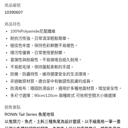
商品編號
信用卡分期付款
10390607
3 期 0 利率 每期
NT$193
21家銀行
商品特色
合作金庫商業銀行
第一商業銀行
超商取貨付款
100%Polyamide尼龍纖維
華南商業銀行
彰化商業銀行
耐抗污性強，日常清潔輕鬆簡單。
Apple Pay
上海商業儲蓄銀行
台北富邦商業銀行
國泰世華商業銀行
兆豐國際商業銀行
極佳色牢度，保持色彩鮮艷不易褪色。
街口支付
臺灣中小企業銀行
台中商業銀行
隱污性優異，日常使用更耐髒。
匯豐（台灣）商業銀行
華泰商業銀行
富彈性與耐磨性，不易損壞且經久耐用。
悠遊付
聯邦商業銀行
遠東國際商業銀行
不易起毛球，保持蓬鬆柔軟的手感。
元大商業銀行
永豐商業銀行
大哥付你分期
防黴、防蟲特性，維持健康安全的生活環境。
玉山商業銀行
星展（台灣）商業銀行
相關說明
非過敏原材質，適合家中有敏感性肌膚的成員。
台新國際商業銀行
中國信託商業銀行
【大哥付你分期使用說明】
台灣樂天信用卡公司
防滑底布：穩固防滑設計，適用於多種地面材質，增加安全性。
AFTEE先享後付
1.本服務由台灣大哥大提供，台灣大哥大用戶可立即使用無須另外申請。
2.付款方式選擇「大哥付你分期」，訂單成立後會自動跳轉到大哥付的交易
多尺寸選擇：90cm/120cm 兩種款式 可依照空間大小做選擇
相關說明
流程，驗證手機門號後，選擇欲分期的期數、繳款截止日，確認付款後即完
【關於「AFTEE先享後付」】
成交易。
ATM付款
銷售重點
AFTEE先享後付是「在收到商品之後才付款」的支付方式。 讓您購物簡單
3.實際核准額度、可分期數及費用金額請依後續交易確認頁面所載為準。
便利好安心！
RONIN Tail Series 魚尾地毯
4.訂單成立30分鐘內，如未前往確認交易或遇審核未通過，訂單將自動取
貨到付款
１．簡單：不需註冊會員、不需綁卡、不需儲值。
消。如遇「轉專審核」未通過狀況，表示未達大哥付你分期系統評分，恕無
以鬼頭刀、魚虎、土魠三種魚尾為設計靈感，以手繪風格一筆一畫
２．便利：只要手機號碼，簡訊認證，即可結帳。
法說明評估內容。
３．安心：先確認商品／服務後，再付款。