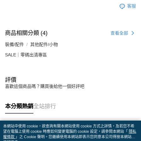
客服
商品相關分類 (4)
查看全部
裝備/配件
其他配件/小物
SALE｜零碼出清專區
評價
喜歡這個商品嗎？購買後給他一個好評吧
本分類熱銷
全站排行
本網站中使用 cookie，欲查詢有關本網站使用 cookie 方式之詳情，及若您不希
熱門標籤
望在電腦上使用 cookie 時應如何變更電腦的 cookie 設定，請參閱本網站「
隱私
權條款
」之 Cookie 聲明。您繼續使用本網站即表示您同意本公司得按本網站使