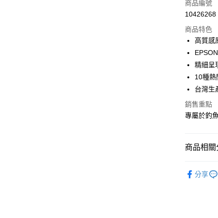
信用卡一
商品編號
10426268
信用卡分
商品特色
3 期 
高質感
合作金
EPS
超商取貨
華南商
精細呈
Apple Pay
上海商
10種
國泰世
台灣生
街口支付
臺灣中
匯豐（
銷售重點
悠遊付
聯邦商
專屬於釣魚
元大商
大哥付你
玉山商
相關說明
台新國
商品相關分
【大哥付
台灣樂
AFTEE先
1.本服務
2.付款方
相關說明
裝備/配件
流程，驗
分享
【關於「A
ATM付款
RONIN
完成交易
AFTEE
3.實際核
便利好安
4.訂單成
貨到付款
１．簡單
消。如遇
２．便利
無法說明