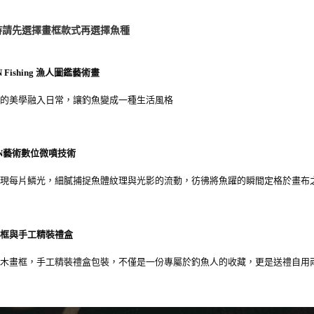
貨到付款
即時審查
結果請求
每筆NT$2
５．嚴禁
時請先選擇畫框款式再選擇魚種
形，恩沛
國家/地區
動。
計)，訂單才
N Fishing 漁人圖鑑藝術畫
魚的美學融入日常，讓釣魚變成一種生活風格
ON藝術數位微噴技術
呈現每片鱗光，細膩捕捉魚體紋理與光影的流動，彷彿將魚躍的瞬間定格於畫布
畫框與手工精裝禮盒
實木畫框，手工精裝禮盒包裝，不僅是一份專屬於釣魚人的收藏，更是送禮自用