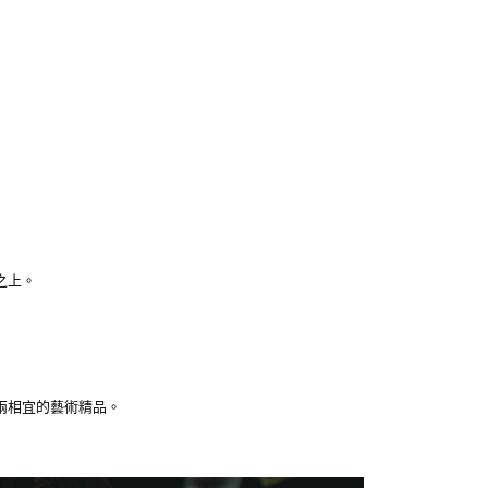
（門市自取請勿下單，請聯繫客服）
核予不同之上限額度；若仍有額度不足之情形，本公司將視審查
用戶進行身份認證。
00，滿NT$3,000(含以上)免運費
一人註冊多個帳號或使用他人資訊註冊。若發現惡意使用之情
科技股份有限公司將有權停止該用戶之使用額度並採取法律行
配送(**下單前請私訊客服確認實際運費(運費另
查看運費
得以成立**)
之上。
兩相宜的藝術精品。