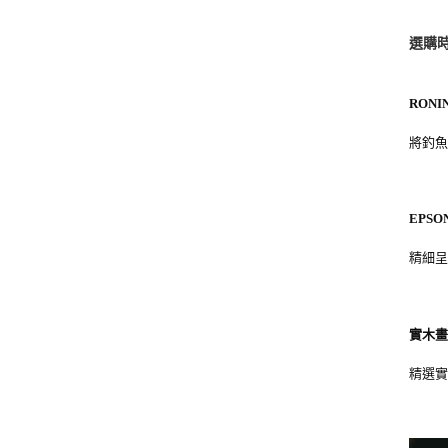
選購
RONI
將釣
EPS
精細
實木
精選