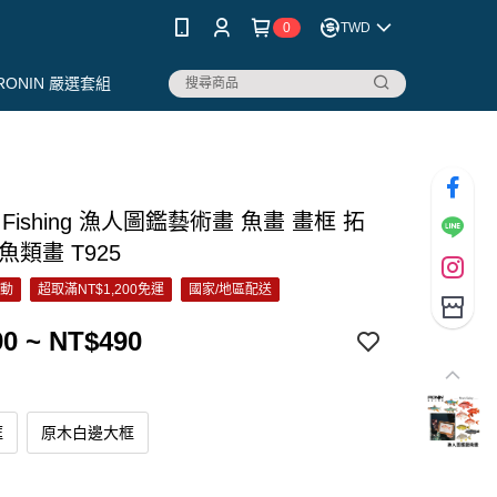
0
TWD
RONIN 嚴選套組
N Fishing 漁人圖鑑藝術畫 魚畫 畫框 拓
魚類畫 T925
活動
超取滿NT$1,200免運
國家/地區配送
0 ~ NT$490
框
原木白邊大框