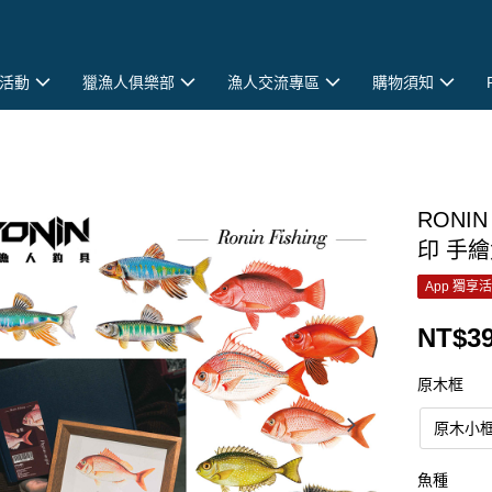
活動
獵漁人俱樂部
漁人交流專區
購物須知
RONI
印 手繪
App 獨享
NT$39
原木框
原木小
魚種