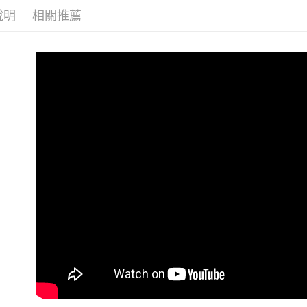
３．安心
【繳款方
說明
相關推薦
運送方式
1.分期款
【「AFT
醒簡訊。
１．於結帳
全家取貨
2.透過簡
付」結帳
帳／街口支
每筆NT$6
２．訂單
３．收到繳
【注意事
／ATM／
付款後全
1.本服務
※ 請注意
每筆NT$6
用戶於交
絡購買商品
款買賣價
先享後付
7-11取貨
2.基於同
※ 交易是
資料（包
是否繳費成
每筆NT$6
用，由本
付客戶支
3.完整用
付款後7-1
【注意事
每筆NT$6
１．透過由
交易，需
一般宅配
求債權轉
２．關於
每筆NT$1
https://aft
３．未成
離島一般
「AFTE
每筆NT$2
任。
４．使用「