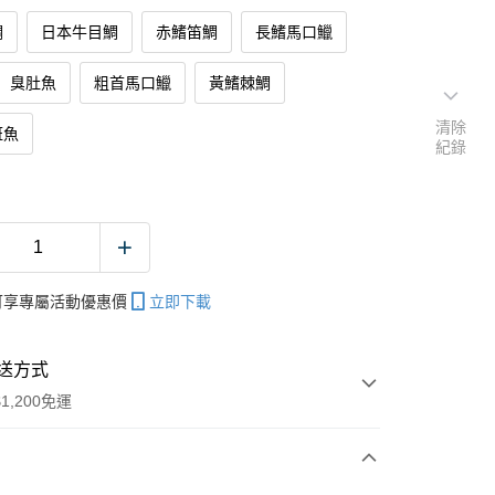
鯛
日本牛目鯛
赤鰭笛鯛
長鰭馬口鱲
臭肚魚
粗首馬口鱲
黃鰭棘鯛
清除
斑魚
紀錄
帳可享專屬活動優惠價
立即下載
送方式
1,200免運