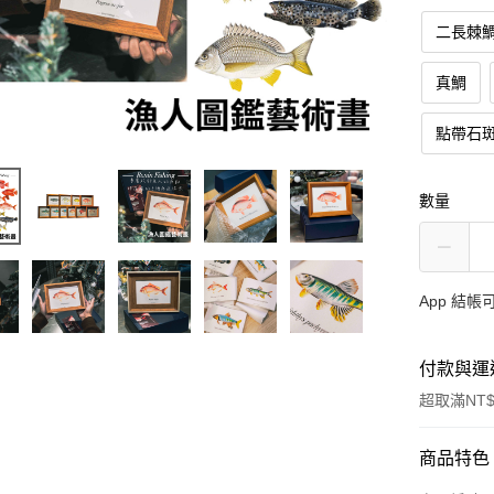
二長棘
真鯛
點帶石
數量
App 結
付款與運
超取滿NT$
付款方式
商品特色