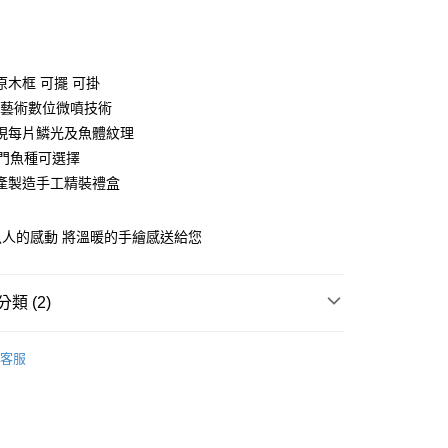
次付款
期付款
0 利率 每期
NT$130
21家銀行
原木框 可擺 可掛
庫商業銀行
第一商業銀行
ON藝術數位微噴技術
付款
業銀行
彰化商業銀行
現每片鱗光及魚體紋理
業儲蓄銀行
台北富邦商業銀行
熱門魚種可選擇
華商業銀行
兆豐國際商業銀行
產製造手工精裝禮盒
小企業銀行
台中商業銀行
台灣）商業銀行
華泰商業銀行
業銀行
遠東國際商業銀行
人的感動 將溫暖的手繪感送給您
業銀行
永豐商業銀行
分期
業銀行
星展（台灣）商業銀行
際商業銀行
中國信託商業銀行
類 (2)
你分期使用說明】
天信用卡公司
享後付
由台灣大哥大提供，台灣大哥大用戶可立即使用無須另外申請。
式選擇「大哥付你分期」，訂單成立後會自動跳轉到大哥付的交易
其他配件/小物
證手機門號後，選擇欲分期的期數、繳款截止日，確認付款後即
客服
FTEE先享後付」】
 獵漁人自有品牌專區
。
RONIN 系列
先享後付是「在收到商品之後才付款」的支付方式。 讓您購物簡單
准額度、可分期數及費用金額請依後續交易確認頁面所載為準。
心！
立30分鐘內，如未前往確認交易或遇審核未通過，訂單將自動取
：不需註冊會員、不需綁卡、不需儲值。
「轉專審核」未通過狀況，表示未達大哥付你分期系統評分，恕
：只要手機號碼，簡訊認證，即可結帳。
評估內容。