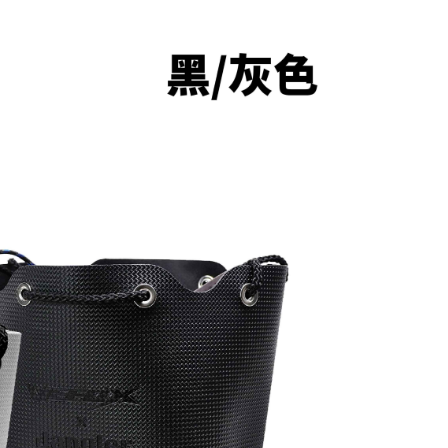
易時，得透過本服務購買商品或服務，並由商店將買賣／分期付
的店家。未經商家同意取消之訂單仍視為有效，需透過AFTEE
金債權讓與本公司後，依約使用本公司帳單繳交帳款。
繳納相關費用。
付款
意付款使用「大哥付你分期」之契約關係目的，商店將以您的個人
否成功請以「AFTEE先享後付 」之結帳頁面顯示為準，若有關於
含姓名、電話或地址）提供予台灣大哥大進項蒐集、處理及利
功／繳費後需取消欲退款等相關疑問，請聯繫「AFTEE先享後
0，滿NT$1,200(含以上)免運費
公司與您本人進行分期帳單所需資料之確認、核對及更正。
援中心」
https://netprotections.freshdesk.com/support/home
戶服務條款，請詳閱以下連結：
https://oppay.tw/userRule
1取貨
項】
0，滿NT$1,200(含以上)免運費
恩沛科技股份有限公司提供之「AFTEE先享後付」服務完成之
依本服務之必要範圍內提供個人資料，並將交易相關給付款項請
（門市自取請勿下單，請聯繫客服）
讓予恩沛科技股份有限公司。
個人資料處理事宜，請瀏覽以下網址：
00，滿NT$2,000(含以上)免運費
ee.tw/terms/#terms3
年的使用者請事先徵得法定代理人或監護人之同意方可使用
宅配
E先享後付」，若未經同意申辦者引起之損失，本公司不負相關責
00，滿NT$2,000(含以上)免運費
AFTEE先享後付」時，將依據個別帳號之用戶狀況，依本公司
（門市自取請勿下單，請聯繫客服）
核予不同之上限額度；若仍有額度不足之情形，本公司將視審查
用戶進行身份認證。
00，滿NT$3,000(含以上)免運費
一人註冊多個帳號或使用他人資訊註冊。若發現惡意使用之情
科技股份有限公司將有權停止該用戶之使用額度並採取法律行
配送(**下單前請私訊客服確認實際運費(運費另
查看運費
得以成立**)