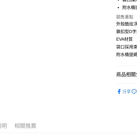
國泰世
附水桶
街口支付
臺灣中
匯豐（
銷售重點
悠遊付
聯邦商
外殼酷炫
元大商
大哥付你
鎖扣型D字
玉山商
相關說明
EVA材質
台新國
【大哥付
袋口採用
台灣樂
AFTEE先
1.本服務
附水桶提
2.付款方
相關說明
流程，驗
【關於「A
ATM付款
完成交易
AFTEE
3.實際核
便利好安
商品相關分
4.訂單成
貨到付款
１．簡單
消。如遇
２．便利
裝備/配件
無法說明
３．安心
分享
【繳款方
品牌專區
運送方式
1.分期款
【「AFT
醒簡訊。
１．於結帳
全家取貨
2.透過簡
付」結帳
帳／街口支
每筆NT$6
２．訂單
３．收到繳
說明
相關推薦
【注意事
／ATM／
付款後全
1.本服務
※ 請注意
每筆NT$6