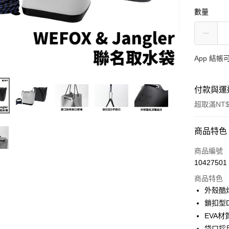
數量
App 結
付款與運
超取滿NT$
付款方式
商品特色
信用卡一
商品編號
10427501
信用卡分
商品特色
3 期 
外殼酷
合作金
鎖扣型
超商取貨
華南商
EVA材
Apple Pay
上海商
袋口採