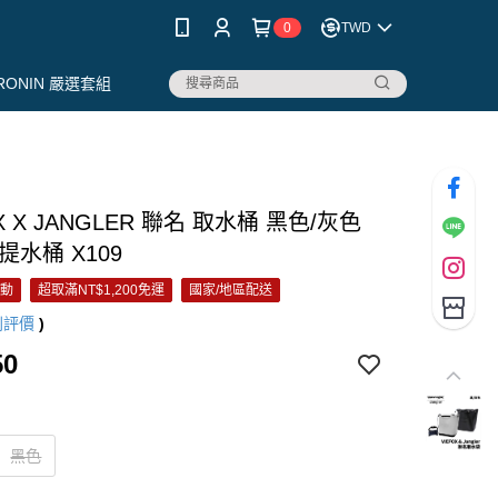
0
TWD
RONIN 嚴選套組
X X JANGLER 聯名 取水桶 黑色/灰色
提水桶 X109
活動
超取滿NT$1,200免運
國家/地區配送
則評價
)
50
黑色