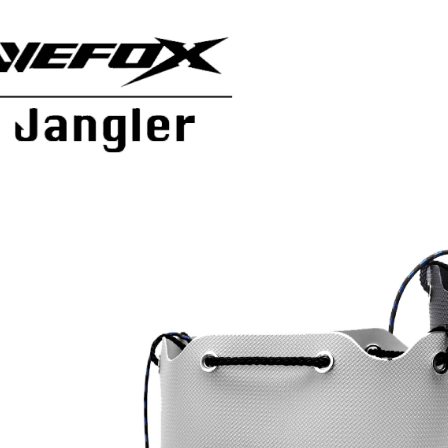
用戶於交
絡購買商品
款買賣價
先享後付
7-11取貨
2.基於同
※ 交易是
資料（包
是否繳費成
每筆NT$6
用，由本
付客戶支
3.完整用
付款後7-1
【注意事
每筆NT$6
１．透過由
交易，需
一般宅配
求債權轉
２．關於
每筆NT$1
https://aft
３．未成
離島一般
「AFTE
每筆NT$2
任。
４．使用「
貨到付款
即時審查
結果請求
每筆NT$2
５．嚴禁
形，恩沛
國家/地區
動。
計)，訂單才