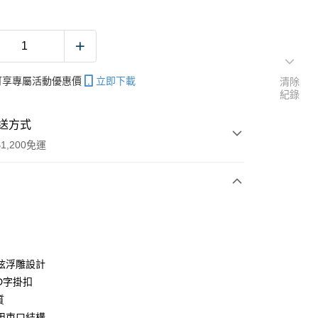
帳可享專屬活動優惠價
立即下載
清除
紀錄
送方式
1,200免運
次付款
期付款
0 利率 每期
NT$150
21家銀行
炫浮雕設計
庫商業銀行
第一商業銀行
D字掛扣
付款
業銀行
彰化商業銀行
質
業儲蓄銀行
台北富邦商業銀行
用束口結構