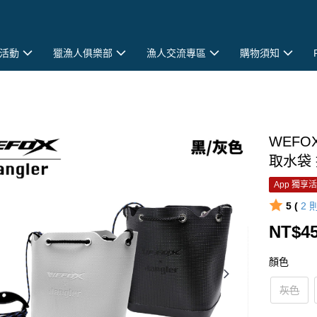
活動
獵漁人俱樂部
漁人交流專區
購物須知
WEFO
取水袋 
App 獨享
5 (
2
NT$4
顏色
灰色