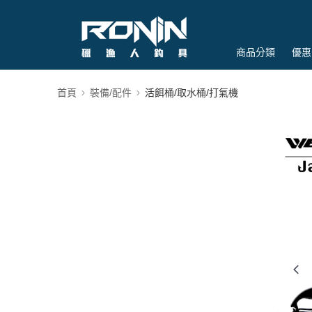
商品分類
優惠
首頁
裝備/配件
活餌桶/取水桶/打氣機