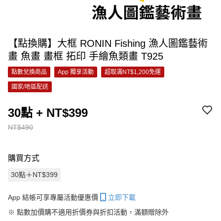
【點換購】大框 RONIN Fishing 漁人圖鑑藝術
畫 魚畫 畫框 拓印 手繪魚類畫 T925
點數兌換商品
App 獨享活動
超取滿NT$1,200免運
國家/地區配送
30點 + NT$399
NT$490
購買方式
30點＋NT$399
App 結帳可享專屬活動優惠價
立即下載
※
點數加價購不適用折價券與折扣活動，滿額贈除外