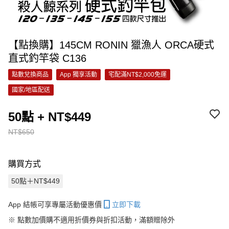
【點換購】145CM RONIN 獵漁人 ORCA硬式
直式釣竿袋 C136
點數兌換商品
App 獨享活動
宅配滿NT$2,000免運
國家/地區配送
50點 + NT$449
NT$650
購買方式
50點＋NT$449
App 結帳可享專屬活動優惠價
立即下載
※
點數加價購不適用折價券與折扣活動，滿額贈除外