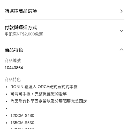
請選擇商品選項
付款與運送方式
宅配滿NT$2,000免運
付款方式
商品特色
信用卡一次付款
商品編號
信用卡分期付款
10443864
3 期 0 利率 每期
NT$193
21家銀行
商品特色
合作金庫商業銀行
第一商業銀行
Apple Pay
RONIN 獵漁人 ORCA硬式直式釣竿袋
華南商業銀行
彰化商業銀行
可背可手提，完整保護您的愛竿
街口支付
上海商業儲蓄銀行
台北富邦商業銀行
國泰世華商業銀行
兆豐國際商業銀行
內裏附有釣竿固定帶以及分層隔層完美固定
悠遊付
臺灣中小企業銀行
台中商業銀行
匯豐（台灣）商業銀行
華泰商業銀行
120CM-$480
大哥付你分期
聯邦商業銀行
遠東國際商業銀行
135CM-$530
相關說明
元大商業銀行
永豐商業銀行