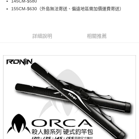
【大哥付你分期使用說明】
145CM-$580
玉山商業銀行
星展（台灣）商業銀行
AFTEE先享後付
1.本服務由台灣大哥大提供，台灣大哥大用戶可立即使用無須另外申請。
155CM-$630（外島無法寄送、偏遠地區需加價運費寄送）
台新國際商業銀行
中國信託商業銀行
2.付款方式選擇「大哥付你分期」，訂單成立後會自動跳轉到大哥付的交易
相關說明
台灣樂天信用卡公司
流程，驗證手機門號後，選擇欲分期的期數、繳款截止日，確認付款後即完
【關於「AFTEE先享後付」】
成交易。
ATM付款
AFTEE先享後付是「在收到商品之後才付款」的支付方式。 讓您購物簡單
3.實際核准額度、可分期數及費用金額請依後續交易確認頁面所載為準。
便利好安心！
4.訂單成立30分鐘內，如未前往確認交易或遇審核未通過，訂單將自動取
貨到付款
詳細說明
相關推薦
１．簡單：不需註冊會員、不需綁卡、不需儲值。
消。如遇「轉專審核」未通過狀況，表示未達大哥付你分期系統評分，恕無
２．便利：只要手機號碼，簡訊認證，即可結帳。
法說明評估內容。
３．安心：先確認商品／服務後，再付款。
【繳款方式說明】
運送方式
1.分期款項不併入電信帳單，「大哥付你分期」於每月結算日後寄送繳費提
【「AFTEE先享後付」結帳流程】
一般宅配（門市自取請勿下單，請聯繫客服）
醒簡訊。
１．於結帳方式選擇「AFTEE先享後付」後，將跳轉至「AFTEE先享後付」
2.透過簡訊連結打開帳單後，可選擇「超商條碼／台灣大直營門市／銀行轉
每筆NT$100，滿NT$2,000(含以上)免運費
結帳頁面，進行簡訊認證並確認金額後，即可完成結帳。
帳／街口支付／iPASS MONEY」等通路繳費。
２．訂單成立數日內，您將收到繳費通知簡訊。
大型宅配(門市自取請勿下單，請聯繫客服）
３．收到繳費通知簡訊後14天內，點擊此簡訊中的連結，可透過四大超商／
【注意事項】
ATM／網路銀行／等多元方式進行付款，方視為交易完成。
每筆NT$150，滿NT$2,000(含以上)免運費
1.本服務係由「台灣大哥大股份有限公司」（以下簡稱本公司）所提供，讓
※ 請注意：結帳手續完成當下不需立刻繳費，但若您需要取消訂單，請聯絡
用戶於交易時，得透過本服務購買商品或服務，並由商店將買賣／分期付款
購買商品的店家。未經商家同意取消之訂單仍視為有效，需透過AFTEE先享
離島一般宅配
買賣價金債權讓與本公司後，依約使用本公司帳單繳交帳款。
後付繳納相關費用。
2.基於同意付款使用「大哥付你分期」之契約關係目的，商店將以您的個人
每筆NT$200，滿NT$2,000(含以上)免運費
※ 交易是否成功請以「AFTEE先享後付 」之結帳頁面顯示為準，若有關於
資料（包含姓名、電話或地址）提供予台灣大哥大進項蒐集、處理及利用，
是否繳費成功／繳費後需取消欲退款等相關疑問，請聯繫「AFTEE先享後付
由本公司與您本人進行分期帳單所需資料之確認、核對及更正。
客戶支援中心」
https://netprotections.freshdesk.com/support/home
貨到付款（門市自取請勿下單，請聯繫客服）
3.完整用戶服務條款，請詳閱以下連結：
https://oppay.tw/userRule
每筆NT$200，滿NT$3,000(含以上)免運費
【注意事項】
１．透過由恩沛科技股份有限公司提供之「AFTEE先享後付」服務完成之交