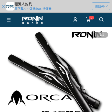
獵漁人釣具
開啟APP
首下載APP即贈$500折價券
0
1
/
1