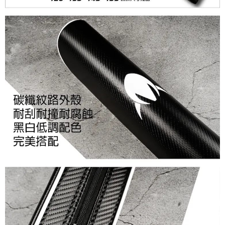
國家/地區配送(**下單前請私訊客服確認實際運費(運費另
查看運費
易，需依本服務之必要範圍內提供個人資料，並將交易相關給付款項請求債
計)，訂單才得以成立**)
權轉讓予恩沛科技股份有限公司。
２．關於個人資料處理事宜，請瀏覽以下網址：
https://aftee.tw/terms/#terms3
３．未成年的使用者請事先徵得法定代理人或監護人之同意方可使用
「AFTEE先享後付」，若未經同意申辦者引起之損失，本公司不負相關責
任。
４．使用「AFTEE先享後付」時，將依據個別帳號之用戶狀況，依本公司即
時審查核予不同之上限額度；若仍有額度不足之情形，本公司將視審查結果
請求用戶進行身份認證。
５．嚴禁一人註冊多個帳號或使用他人資訊註冊。若發現惡意使用之情形，
恩沛科技股份有限公司將有權停止該用戶之使用額度並採取法律行動。