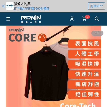
獵漁人釣具
開啟APP
首下載APP即贈$500折價券
0
1
/
9