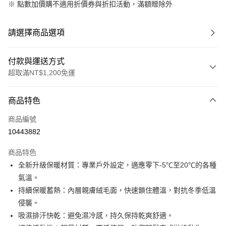
※
點數加價購不適用折價券與折扣活動，滿額贈除外
請選擇商品選項
付款與運送方式
超取滿NT$1,200免運
付款方式
商品特色
信用卡一次付款
商品編號
信用卡分期付款
10443882
3 期 0 利率 每期
NT$230
21家銀行
商品特色
合作金庫商業銀行
第一商業銀行
超商取貨付款
全新升級保暖材質：專業戶外設定，適應零下-5℃至20℃的各種
華南商業銀行
彰化商業銀行
氣溫。
Apple Pay
上海商業儲蓄銀行
台北富邦商業銀行
國泰世華商業銀行
兆豐國際商業銀行
持續保暖蓄熱：內層親膚絨毛面，快速鎖住體溫，對抗冬季低溫
街口支付
臺灣中小企業銀行
台中商業銀行
侵襲。
匯豐（台灣）商業銀行
華泰商業銀行
吸濕排汗快乾：避免濕冷感，持久保持乾爽舒適。
悠遊付
聯邦商業銀行
遠東國際商業銀行