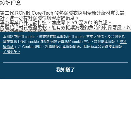
客戶支援中心」
https://netprotections.freshdesk.com/support/home
付款後7-11取貨
設計理念
3.完整用戶服務條款，請詳閱以下連結：
https://oppay.tw/userRule
每筆NT$60，滿NT$1,200(含以上)免運費
【注意事項】
第二代 RONIN Core-Tech 發熱保暖衣採用全新升級材質與設
１．透過由恩沛科技股份有限公司提供之「AFTEE先享後付」服務完成之交
計，進一步提升保暖性與親膚舒適度。
一般宅配（門市自取請勿下單，請聯繫客服）
易，需依本服務之必要範圍內提供個人資料，並將交易相關給付款項請求債
專為專業戶外活動打造，適應零下-5℃至20℃的氣溫。
權轉讓予恩沛科技股份有限公司。
內層起毛材質輕盈柔軟，能有效抵禦海邊釣魚時的刺骨寒風，以
每筆NT$100，滿NT$2,000(含以上)免運費
及山間露營夜晚的低溫。
２．關於個人資料處理事宜，請瀏覽以下網址：
本網站中使用 cookie，欲查詢有關本網站使用 cookie 方式之詳情，及若您不希
同時加入 Spandex 彈性機能材質，穿著舒適且靈活，隨身體動
https://aftee.tw/terms/#terms3
離島一般宅配
望在電腦上使用 cookie 時應如何變更電腦的 cookie 設定，請參閱本網站「
隱私
作自然伸展，真正實現“動靜皆宜”。
３．未成年的使用者請事先徵得法定代理人或監護人之同意方可使用
每筆NT$200，滿NT$2,000(含以上)免運費
權條款
」之 Cookie 聲明。您繼續使用本網站即表示您同意本公司得按本網站使
「AFTEE先享後付」，若未經同意申辦者引起之損失，本公司不負相關責
用條款之 Cookie 聲明使用 cookie。
了解更多 >
任。
給你最暖身的機能性，RONIN Core-Tech 為您打造全天
貨到付款（門市自取請勿下單，請聯繫客服）
４．使用「AFTEE先享後付」時，將依據個別帳號之用戶狀況，依本公司即
舒適保暖體驗
時審查核予不同之上限額度；若仍有額度不足之情形，本公司將視審查結果
每筆NT$200，滿NT$3,000(含以上)免運費
請求用戶進行身份認證。
我知道了
５．嚴禁一人註冊多個帳號或使用他人資訊註冊。若發現惡意使用之情形，
國家/地區配送(**下單前請私訊客服確認實際運費(運費另
查看運費
RONIN Core-Tech 專業機能保暖發熱衣
恩沛科技股份有限公司將有權停止該用戶之使用額度並採取法律行動。
採用內刷毛設計，觸感柔軟親膚，貼心為台灣濕冷氣候量身打
計)，訂單才得以成立**)
造。吸濕排汗、快速乾燥的高性能面料
搭配 86% Nylon 與 14% Spandex 的絕佳彈性，完美符合戶外
活動需求。
為何選擇 RONIN Core-Tech？
全新升級保暖材質：專業戶外設定，適應零下-5℃至20℃的各種
氣溫。