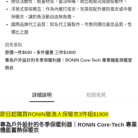
絕佳活動性：輕量材質，靈活伸展，助您輕鬆完成拋投動作。
元大商業銀行
永豐商業銀行
大哥付你分期
洋蔥式穿搭概念：作為內層打底衣，完美搭配外層防風衣或中層
玉山商業銀行
星展（台灣）商業銀行
相關說明
保暖衣，讓釣魚活動自由無負擔。
台新國際商業銀行
中國信託商業銀行
【大哥付你分期使用說明】
台灣樂天信用卡公司
國際品牌代工品質：知名代工廠製作，市售同價位最佳品質，性
AFTEE先享後付
1.本服務由台灣大哥大提供，台灣大哥大用戶可立即使用無須另外申請。
2.付款方式選擇「大哥付你分期」，訂單成立後會自動跳轉到大哥付的交易
價比之選
相關說明
流程，驗證手機門號後，選擇欲分期的期數、繳款截止日，確認付款後即完
【關於「AFTEE先享後付」】
成交易。
ATM付款
銷售重點
AFTEE先享後付是「在收到商品之後才付款」的支付方式。 讓您購物簡單
3.實際核准額度、可分期數及費用金額請依後續交易確認頁面所載為準。
便利好安心！
原價一件$690，多件優惠 三件$1800
4.訂單成立30分鐘內，如未前往確認交易或遇審核未通過，訂單將自動取
貨到付款
１．簡單：不需註冊會員、不需綁卡、不需儲值。
消。如遇「轉專審核」未通過狀況，表示未達大哥付你分期系統評分，恕無
專為戶外設計的冬季保暖利器｜RONIN Core-Tech 專業機能保暖發
２．便利：只要手機號碼，簡訊認證，即可結帳。
法說明評估內容。
３．安心：先確認商品／服務後，再付款。
熱衣
【繳款方式說明】
運送方式
1.分期款項不併入電信帳單，「大哥付你分期」於每月結算日後寄送繳費提
【「AFTEE先享後付」結帳流程】
全家取貨付款
醒簡訊。
１．於結帳方式選擇「AFTEE先享後付」後，將跳轉至「AFTEE先享後付」
2.透過簡訊連結打開帳單後，可選擇「超商條碼／台灣大直營門市／銀行轉
每筆NT$60，滿NT$1,200(含以上)免運費
結帳頁面，進行簡訊認證並確認金額後，即可完成結帳。
帳／街口支付／iPASS MONEY」等通路繳費。
２．訂單成立數日內，您將收到繳費通知簡訊。
詳細說明
相關推薦
付款後全家取貨
３．收到繳費通知簡訊後14天內，點擊此簡訊中的連結，可透過四大超商／
【注意事項】
ATM／網路銀行／等多元方式進行付款，方視為交易完成。
每筆NT$60，滿NT$1,200(含以上)免運費
1.本服務係由「台灣大哥大股份有限公司」（以下簡稱本公司）所提供，讓
※ 請注意：結帳手續完成當下不需立刻繳費，但若您需要取消訂單，請聯絡
即日起購買RONIN獵漁人保暖衣3件組$1800
用戶於交易時，得透過本服務購買商品或服務，並由商店將買賣／分期付款
購買商品的店家。未經商家同意取消之訂單仍視為有效，需透過AFTEE先享
7-11取貨付款
買賣價金債權讓與本公司後，依約使用本公司帳單繳交帳款。
後付繳納相關費用。
專為戶外設計的冬季保暖利器｜RONIN Core-Tech 專業
2.基於同意付款使用「大哥付你分期」之契約關係目的，商店將以您的個人
每筆NT$60，滿NT$1,200(含以上)免運費
※ 交易是否成功請以「AFTEE先享後付 」之結帳頁面顯示為準，若有關於
機能蓄熱保暖衣
資料（包含姓名、電話或地址）提供予台灣大哥大進項蒐集、處理及利用，
是否繳費成功／繳費後需取消欲退款等相關疑問，請聯繫「AFTEE先享後付
由本公司與您本人進行分期帳單所需資料之確認、核對及更正。