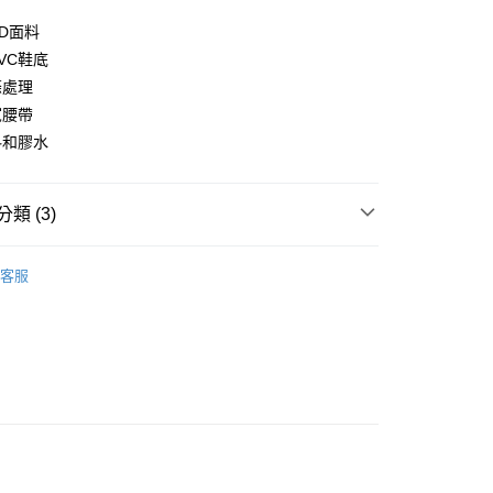
業儲蓄銀行
台北富邦商業銀行
0D面料
華商業銀行
兆豐國際商業銀行
VC鞋底
小企業銀行
台中商業銀行
台灣）商業銀行
華泰商業銀行
條處理
業銀行
遠東國際商業銀行
寬腰帶
業銀行
永豐商業銀行
分期
料和膠水
業銀行
星展（台灣）商業銀行
際商業銀行
中國信託商業銀行
你分期使用說明】
天信用卡公司
享後付
由台灣大哥大提供，台灣大哥大用戶可立即使用無須另外申請。
類 (3)
式選擇「大哥付你分期」，訂單成立後會自動跳轉到大哥付的交易
證手機門號後，選擇欲分期的期數、繳款截止日，確認付款後即
FTEE先享後付」】
褲子/下身
。
先享後付是「在收到商品之後才付款」的支付方式。 讓您購物簡單
客服
准額度、可分期數及費用金額請依後續交易確認頁面所載為準。
心！
WEFOX 鉅灣
立30分鐘內，如未前往確認交易或遇審核未通過，訂單將自動取
：不需註冊會員、不需綁卡、不需儲值。
「轉專審核」未通過狀況，表示未達大哥付你分期系統評分，恕
：只要手機號碼，簡訊認證，即可結帳。
雨季常用商品
評估內容。
：先確認商品／服務後，再付款。
式說明】
項不併入電信帳單，「大哥付你分期」於每月結算日後寄送繳費提
EE先享後付」結帳流程】
方式選擇「AFTEE先享後付」後，將跳轉至「AFTEE先享後
付款
訊連結打開帳單後，可選擇「超商條碼／台灣大直營門市／銀行轉
頁面，進行簡訊認證並確認金額後，即可完成結帳。
付／iPASS MONEY」等通路繳費。
0，滿NT$1,200(含以上)免運費
成立數日內，您將收到繳費通知簡訊。
費通知簡訊後14天內，點擊此簡訊中的連結，可透過四大超商
項】
網路銀行／等多元方式進行付款，方視為交易完成。
家取貨