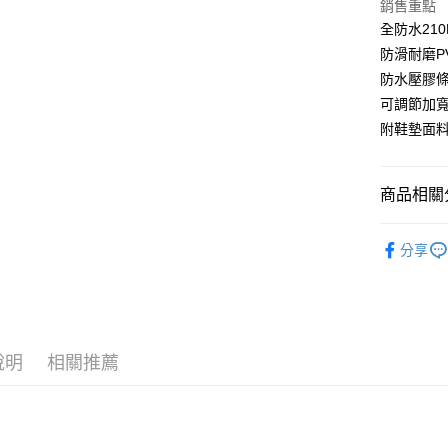
銷售重點
Apple Pay
上海商
全防水21
國泰世
街口支付
防滑耐磨P
臺灣中
匯豐（
防水壓膠
悠遊付
聯邦商
可調節加
元大商
大哥付你
附鞋墊面
玉山商
相關說明
台新國
【大哥付
台灣樂
AFTEE先
1.本服務
商品相關分
2.付款方
相關說明
流程，驗
【關於「A
戶外服飾
ATM付款
完成交易
AFTEE
分享
3.實際核
便利好安
品牌專區
4.訂單成
貨到付款
１．簡單
消。如遇
季節專區
２．便利
無法說明
３．安心
【繳款方
運送方式
1.分期款
【「AFT
說明
相關推薦
醒簡訊。
１．於結帳
全家取貨
2.透過簡
付」結帳
帳／街口支
每筆NT$6
２．訂單
３．收到繳
【注意事
／ATM／
付款後全