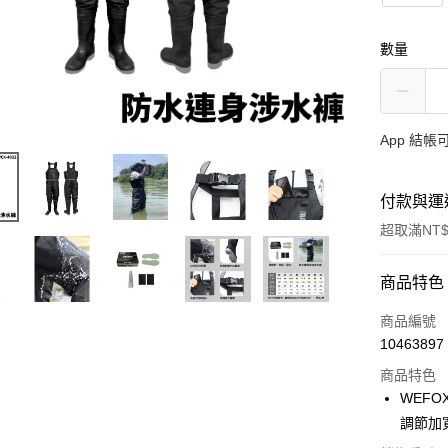
數量
App 結
付款與運
超取滿NT$
付款方式
商品特色
信用卡一
商品編號
10463897
信用卡分
商品特色
3 期 
WEFO
合作金
調節加
超商取貨
華南商