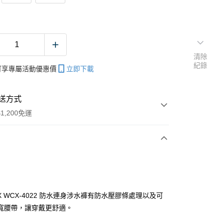
清除
紀錄
帳可享專屬活動優惠價
立即下載
送方式
1,200免運
次付款
期付款
0 利率 每期
NT$600
21家銀行
X WCX-4022 防水連身涉水褲有防水壓膠條處理以及可
庫商業銀行
第一商業銀行
寬腰帶，讓穿戴更舒適。
付款
業銀行
彰化商業銀行