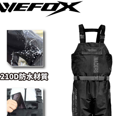
1.本服務
※ 請注意
每筆NT$6
用戶於交
絡購買商品
款買賣價
先享後付
7-11取貨
2.基於同
※ 交易是
資料（包
是否繳費成
每筆NT$6
用，由本
付客戶支
3.完整用
付款後7-1
【注意事
每筆NT$6
１．透過由
交易，需
一般宅配
求債權轉
２．關於
每筆NT$1
https://aft
３．未成
離島一般
「AFTE
每筆NT$2
任。
４．使用「
貨到付款
即時審查
結果請求
每筆NT$2
５．嚴禁
形，恩沛
國家/地區
動。
計)，訂單才