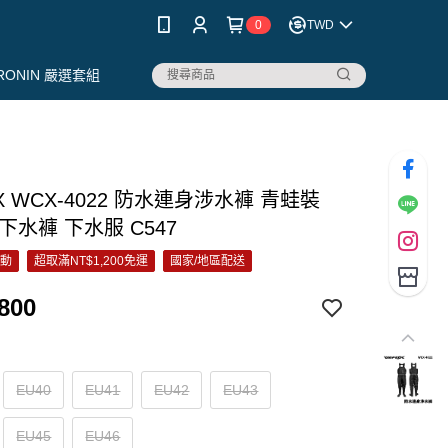
0
TWD
RONIN 嚴選套組
X WCX-4022 防水連身涉水褲 青蛙裝
下水褲 下水服 C547
活動
超取滿NT$1,200免運
國家/地區配送
800
EU40
EU41
EU42
EU43
EU45
EU46