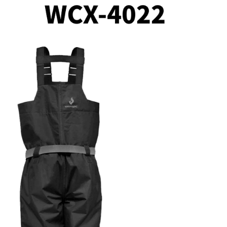
係由「台灣大哥大股份有限公司」（以下簡稱本公司）所提供，讓
：結帳手續完成當下不需立刻繳費，但若您需要取消訂單，請聯
0，滿NT$1,200(含以上)免運費
易時，得透過本服務購買商品或服務，並由商店將買賣／分期付
的店家。未經商家同意取消之訂單仍視為有效，需透過AFTEE
金債權讓與本公司後，依約使用本公司帳單繳交帳款。
繳納相關費用。
付款
意付款使用「大哥付你分期」之契約關係目的，商店將以您的個人
否成功請以「AFTEE先享後付 」之結帳頁面顯示為準，若有關於
含姓名、電話或地址）提供予台灣大哥大進項蒐集、處理及利
功／繳費後需取消欲退款等相關疑問，請聯繫「AFTEE先享後
0，滿NT$1,200(含以上)免運費
公司與您本人進行分期帳單所需資料之確認、核對及更正。
援中心」
https://netprotections.freshdesk.com/support/home
戶服務條款，請詳閱以下連結：
https://oppay.tw/userRule
1取貨
項】
0，滿NT$1,200(含以上)免運費
恩沛科技股份有限公司提供之「AFTEE先享後付」服務完成之
依本服務之必要範圍內提供個人資料，並將交易相關給付款項請
（門市自取請勿下單，請聯繫客服）
讓予恩沛科技股份有限公司。
個人資料處理事宜，請瀏覽以下網址：
00，滿NT$2,000(含以上)免運費
ee.tw/terms/#terms3
年的使用者請事先徵得法定代理人或監護人之同意方可使用
宅配
E先享後付」，若未經同意申辦者引起之損失，本公司不負相關責
00，滿NT$2,000(含以上)免運費
AFTEE先享後付」時，將依據個別帳號之用戶狀況，依本公司
（門市自取請勿下單，請聯繫客服）
核予不同之上限額度；若仍有額度不足之情形，本公司將視審查
用戶進行身份認證。
00，滿NT$3,000(含以上)免運費
一人註冊多個帳號或使用他人資訊註冊。若發現惡意使用之情
科技股份有限公司將有權停止該用戶之使用額度並採取法律行
配送(**下單前請私訊客服確認實際運費(運費另
查看運費
得以成立**)