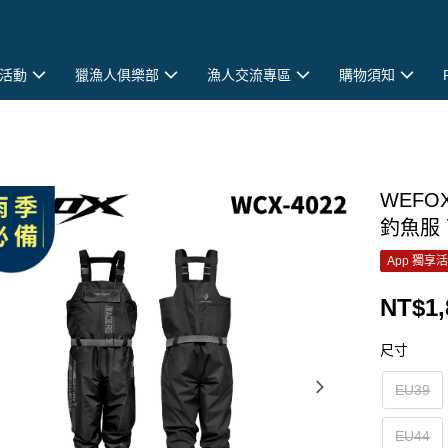
活動
獵漁人俱樂部
漁人交流專區
購物須知
WEFO
釣魚服 
App 獨享
NT$1,
尺寸
EU39
EU44