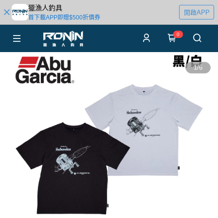
獵漁人釣具
開啟APP
首下載APP即贈$500折價券
0
1
/
6