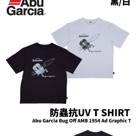
貨到付款（門市自取請勿下單，請聯繫客服）
４．使用「AFTEE先享後付」時，將依據個別帳號之用戶狀況，依本公司即
時審查核予不同之上限額度；若仍有額度不足之情形，本公司將視審查結果
每筆NT$200，滿NT$3,000(含以上)免運費
請求用戶進行身份認證。
５．嚴禁一人註冊多個帳號或使用他人資訊註冊。若發現惡意使用之情形，
國家/地區配送(**下單前請私訊客服確認實際運費(運費另
查看運費
恩沛科技股份有限公司將有權停止該用戶之使用額度並採取法律行動。
計)，訂單才得以成立**)