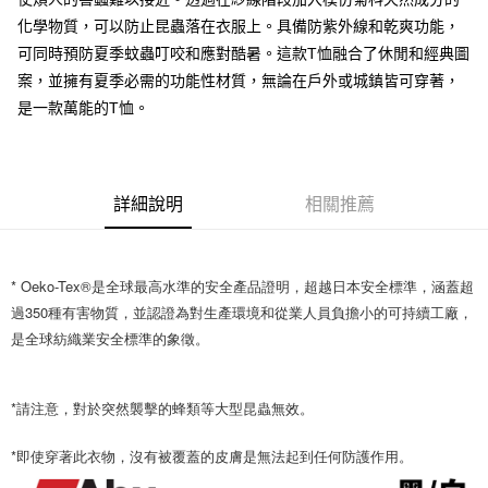
２．便利：只要手機號碼，簡訊認證，即可結帳。
法說明評估內容。
３．安心：先確認商品／服務後，再付款。
化學物質，可以防止昆蟲落在衣服上。具備防紫外線和乾爽功能，
【繳款方式說明】
運送方式
可同時預防夏季蚊蟲叮咬和應對酷暑。這款T恤融合了休閒和經典圖
1.分期款項不併入電信帳單，「大哥付你分期」於每月結算日後寄送繳費提
【「AFTEE先享後付」結帳流程】
全家取貨付款
醒簡訊。
案，並擁有夏季必需的功能性材質，無論在戶外或城鎮皆可穿著，
１．於結帳方式選擇「AFTEE先享後付」後，將跳轉至「AFTEE先享後付」
2.透過簡訊連結打開帳單後，可選擇「超商條碼／台灣大直營門市／銀行轉
每筆NT$60，滿NT$1,200(含以上)免運費
結帳頁面，進行簡訊認證並確認金額後，即可完成結帳。
是一款萬能的T恤。
帳／街口支付／iPASS MONEY」等通路繳費。
２．訂單成立數日內，您將收到繳費通知簡訊。
付款後全家取貨
３．收到繳費通知簡訊後14天內，點擊此簡訊中的連結，可透過四大超商／
【注意事項】
ATM／網路銀行／等多元方式進行付款，方視為交易完成。
每筆NT$60，滿NT$1,200(含以上)免運費
1.本服務係由「台灣大哥大股份有限公司」（以下簡稱本公司）所提供，讓
※ 請注意：結帳手續完成當下不需立刻繳費，但若您需要取消訂單，請聯絡
用戶於交易時，得透過本服務購買商品或服務，並由商店將買賣／分期付款
購買商品的店家。未經商家同意取消之訂單仍視為有效，需透過AFTEE先享
詳細說明
相關推薦
7-11取貨付款
買賣價金債權讓與本公司後，依約使用本公司帳單繳交帳款。
後付繳納相關費用。
2.基於同意付款使用「大哥付你分期」之契約關係目的，商店將以您的個人
每筆NT$60，滿NT$1,200(含以上)免運費
※ 交易是否成功請以「AFTEE先享後付 」之結帳頁面顯示為準，若有關於
資料（包含姓名、電話或地址）提供予台灣大哥大進項蒐集、處理及利用，
是否繳費成功／繳費後需取消欲退款等相關疑問，請聯繫「AFTEE先享後付
由本公司與您本人進行分期帳單所需資料之確認、核對及更正。
客戶支援中心」
https://netprotections.freshdesk.com/support/home
付款後7-11取貨
* Oeko-Tex®是全球最高水準的安全產品證明，超越日本安全標準，涵蓋超
3.完整用戶服務條款，請詳閱以下連結：
https://oppay.tw/userRule
每筆NT$60，滿NT$1,200(含以上)免運費
過350種有害物質，並認證為對生產環境和從業人員負擔小的可持續工廠，
【注意事項】
是全球紡織業安全標準的象徵。
１．透過由恩沛科技股份有限公司提供之「AFTEE先享後付」服務完成之交
一般宅配（門市自取請勿下單，請聯繫客服）
易，需依本服務之必要範圍內提供個人資料，並將交易相關給付款項請求債
權轉讓予恩沛科技股份有限公司。
每筆NT$100，滿NT$2,000(含以上)免運費
２．關於個人資料處理事宜，請瀏覽以下網址：
*請注意，對於突然襲擊的蜂類等大型昆蟲無效。
https://aftee.tw/terms/#terms3
離島一般宅配
３．未成年的使用者請事先徵得法定代理人或監護人之同意方可使用
每筆NT$200，滿NT$2,000(含以上)免運費
*即使穿著此衣物，沒有被覆蓋的皮膚是無法起到任何防護作用。
「AFTEE先享後付」，若未經同意申辦者引起之損失，本公司不負相關責
任。