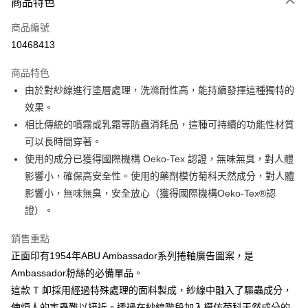
商品特色
信用卡一次付款
商品編號
信用卡分期付款
10468413
3 期 0 利率 每期
NT$326
21家銀行
商品特色
合作金庫商業銀行
第一商業銀行
超商取貨付款
由於對紗線進行塗層處理，洗滌耐性高，能持續發揮這種獨特的
華南商業銀行
彰化商業銀行
效果。
Apple Pay
上海商業儲蓄銀行
台北富邦商業銀行
國泰世華商業銀行
兆豐國際商業銀行
相比傳統的噴霧或乳霜等防蟲消耗品，這種可持續的功能性材質
街口支付
臺灣中小企業銀行
台中商業銀行
可以長時間穿著。
匯豐（台灣）商業銀行
華泰商業銀行
使用的成分已獲得國際機構 Oeko-Tex 認證，無味無臭，對人體
悠遊付
聯邦商業銀行
遠東國際商業銀行
影響小，確保高安全性。使用的藥劑模仿菊科天然成分，對人體
元大商業銀行
永豐商業銀行
大哥付你分期
影響小，無味無臭，安全放心（獲得國際機構Oeko-Tex®認
玉山商業銀行
星展（台灣）商業銀行
相關說明
證）。
台新國際商業銀行
中國信託商業銀行
【大哥付你分期使用說明】
台灣樂天信用卡公司
AFTEE先享後付
1.本服務由台灣大哥大提供，台灣大哥大用戶可立即使用無須另外申請。
銷售重點
2.付款方式選擇「大哥付你分期」，訂單成立後會自動跳轉到大哥付的交易
相關說明
正面印有1954年ABU Ambassador系列捲軸廣告圖案，是
流程，驗證手機門號後，選擇欲分期的期數、繳款截止日，確認付款後即完
【關於「AFTEE先享後付」】
成交易。
ATM付款
Ambassador粉絲的必備單品。
AFTEE先享後付是「在收到商品之後才付款」的支付方式。 讓您購物簡單
3.實際核准額度、可分期數及費用金額請依後續交易確認頁面所載為準。
便利好安心！
這款 T 卹採用經過特殊處理的面料製成，紗線中融入了驅蟲成分，
4.訂單成立30分鐘內，如未前往確認交易或遇審核未通過，訂單將自動取
貨到付款
１．簡單：不需註冊會員、不需綁卡、不需儲值。
消。如遇「轉專審核」未通過狀況，表示未達大哥付你分期系統評分，恕無
使煩人的害蟲難以接近。透過在紗線階段加入模仿菊科天然成分的