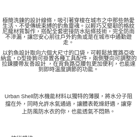
任。
貨到付款（門市自取請勿下單，請聯繫客服）
４．使用「AFTEE先享後付」時，將依據個別帳號之用戶狀況，依本公司即
時審查核予不同之上限額度；若仍有額度不足之情形，本公司將視審查結果
每筆NT$200，滿NT$3,000(含以上)免運費
請求用戶進行身份認證。
極簡洗鍊的設計線條，吸引著穿梭在城市之中那些熱愛
５．嚴禁一人註冊多個帳號或使用他人資訊註冊。若發現惡意使用之情形，
生活、不受傳統束縛的釣魚靈魂。以輕巧又堅韌的格紋
國家/地區配送(**下單前請私訊客服確認實際運費(運費另
查看運費
恩沛科技股份有限公司將有權停止該用戶之使用額度並採取法律行動。
尼龍材質製作，搭配全套密接防水貼條技術，完全防雨
計)，訂單才得以成立**)
不滲漏，讓您安心前往戶外釣魚或是在城市中通勤遊
走。
以釣魚設計取向六個大尺寸的口袋，可輕鬆放置路亞收
納盒，D型掛鉤可掛置各種工具配件，兩側雙向可調整的
拉鍊腰帶友善設計 ，在背負路亞腰包更加便利，也能達
到即時溫度調節的功能。
Urban Shell防水機能材料以獨特的薄膜，將水分子阻
擋在外，同時允許
水氣通過，讓體表乾燥舒適，讓穿
上防風防水衣的你，也能透氣不悶熱。