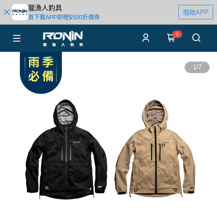
獵漁人釣具
開啟APP
首下載APP即贈$500折價券
0
1
/
7