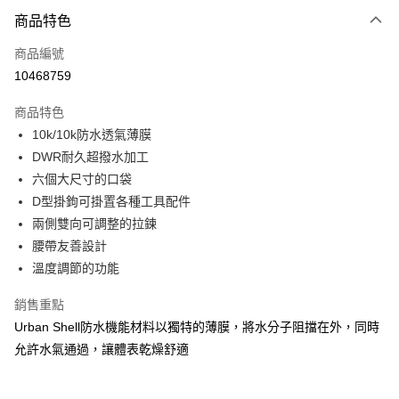
付款方式
商品特色
信用卡一次付款
商品編號
信用卡分期付款
10468759
3 期 0 利率 每期
NT$1,500
21家銀行
商品特色
合作金庫商業銀行
第一商業銀行
超商取貨付款
10k/10k防水透氣薄膜
華南商業銀行
彰化商業銀行
DWR耐久超撥水加工
Apple Pay
上海商業儲蓄銀行
台北富邦商業銀行
國泰世華商業銀行
兆豐國際商業銀行
六個大尺寸的口袋
街口支付
臺灣中小企業銀行
台中商業銀行
D型掛鉤可掛置各種工具配件
匯豐（台灣）商業銀行
華泰商業銀行
兩側雙向可調整的拉鍊
悠遊付
聯邦商業銀行
遠東國際商業銀行
腰帶友善設計
元大商業銀行
永豐商業銀行
大哥付你分期
溫度調節的功能
玉山商業銀行
星展（台灣）商業銀行
相關說明
台新國際商業銀行
中國信託商業銀行
【大哥付你分期使用說明】
銷售重點
台灣樂天信用卡公司
AFTEE先享後付
1.本服務由台灣大哥大提供，台灣大哥大用戶可立即使用無須另外申請。
Urban Shell防水機能材料以獨特的薄膜，將水分子阻擋在外，同時
2.付款方式選擇「大哥付你分期」，訂單成立後會自動跳轉到大哥付的交易
相關說明
允許水氣通過，讓體表乾燥舒適
流程，驗證手機門號後，選擇欲分期的期數、繳款截止日，確認付款後即完
【關於「AFTEE先享後付」】
成交易。
ATM付款
AFTEE先享後付是「在收到商品之後才付款」的支付方式。 讓您購物簡單
3.實際核准額度、可分期數及費用金額請依後續交易確認頁面所載為準。
便利好安心！
4.訂單成立30分鐘內，如未前往確認交易或遇審核未通過，訂單將自動取