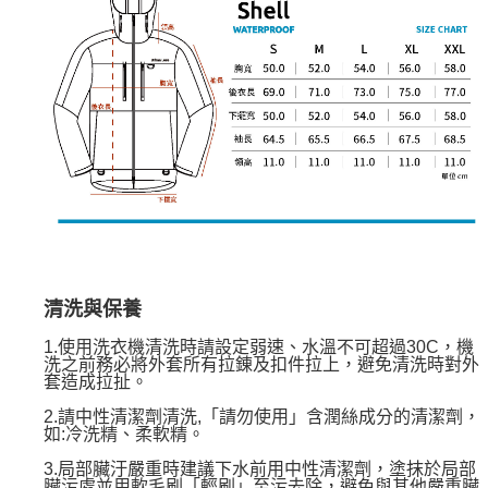
清洗與保養
1.使用洗衣機清洗時請設定弱速、水溫不可超過30C，機
洗之前務必將外套所有拉錬及扣件拉上，避免清洗時對外
套造成拉扯。
2.請中性清潔劑清洗,「請勿使用」含潤絲成分的清潔劑，
如:冷洗精、柔軟精。
3.局部臟汙嚴重時建議下水前用中性清潔劑，塗抹於局部
臟污處並用軟毛刷「輕刷」至污去除，避免與其他嚴重臟