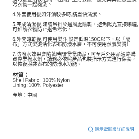
污衣物一起機洗。
4.外套使用後如汗漬較多時,請盡快清潔。
5.完成清潔後,建議吊掛於通風處陰乾，避免陽光直接曝曬,
可維護衣物防止退色老化。
6.外套晾乾後,可使用熨斗,設定低溫150C以下，以「隔
布」方式熨燙活化表布防潑水層，不可使用蒸氣熨燙!
7.防潑水效果會隨著時間慢慢減弱，可至戶外用品通路購
買專業撥水劑，請務必依照產品包裝指示方式進行保養，
以恢復服裝表布的防潑水功能。
材質：
Shell Fabric : 100% Nylon
Lining :100% Polyester
產地：中國
顯示電腦版詳細說明