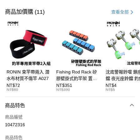
付款方式
信用卡一次付款
商品加價購 (11)
查看全部
信用卡分期付款
3 期 0 利率 每期
NT$2,600
21家銀行
合作金庫商業銀行
第一商業銀行
Apple Pay
華南商業銀行
彰化商業銀行
街口支付
上海商業儲蓄銀行
台北富邦商業銀行
國泰世華商業銀行
兆豐國際商業銀行
悠遊付
臺灣中小企業銀行
台中商業銀行
RONIN 束竿帶兩入 潛
Fishing Rod Rack 矽
沈底警報鈴噹 鎖
匯豐（台灣）商業銀行
華泰商業銀行
水布材質不傷竿 A027
膠壁掛式釣竿架 置竿
鐺 夜光座鈴鐺 釣
大哥付你分期
聯邦商業銀行
遠東國際商業銀行
架 壁鎖式竿架 釣竿展
鐺 沉底鈴鐺 1入 可插
NT$72
NT$351
NT$4
相關說明
元大商業銀行
永豐商業銀行
NT$80
NT$390
NT$5
示架 T1086
Ø4.5x37mm夜光
【大哥付你分期使用說明】
玉山商業銀行
星展（台灣）商業銀行
T115
AFTEE先享後付
1.本服務由台灣大哥大提供，台灣大哥大用戶可立即使用無須另外申請。
台新國際商業銀行
中國信託商業銀行
商品特色
2.付款方式選擇「大哥付你分期」，訂單成立後會自動跳轉到大哥付的交易
相關說明
台灣樂天信用卡公司
流程，驗證手機門號後，選擇欲分期的期數、繳款截止日，確認付款後即完
【關於「AFTEE先享後付」】
成交易。
商品編號
ATM付款
AFTEE先享後付是「在收到商品之後才付款」的支付方式。 讓您購物簡單
3.實際核准額度、可分期數及費用金額請依後續交易確認頁面所載為準。
10472316
便利好安心！
4.訂單成立30分鐘內，如未前往確認交易或遇審核未通過，訂單將自動取
貨到付款
１．簡單：不需註冊會員、不需綁卡、不需儲值。
消。如遇「轉專審核」未通過狀況，表示未達大哥付你分期系統評分，恕無
２．便利：只要手機號碼，簡訊認證，即可結帳。
商品特色
法說明評估內容。