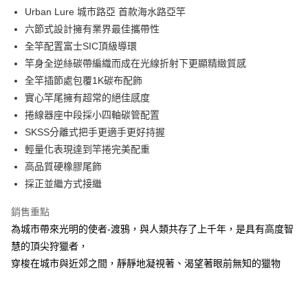
３．安心：先確認商品／服務後，再付款。
【繳款方式說明】
運送方式
Urban Lure 城市路亞 首款海水路亞竿
1.分期款項不併入電信帳單，「大哥付你分期」於每月結算日後寄送繳費提
【「AFTEE先享後付」結帳流程】
六節式設計擁有業界最佳攜帶性
一般宅配（門市自取請勿下單，請聯繫客服）
醒簡訊。
１．於結帳方式選擇「AFTEE先享後付」後，將跳轉至「AFTEE先享後付」
全竿配置富士SIC頂級導環
2.透過簡訊連結打開帳單後，可選擇「超商條碼／台灣大直營門市／銀行轉
每筆NT$100，滿NT$2,000(含以上)免運費
結帳頁面，進行簡訊認證並確認金額後，即可完成結帳。
帳／街口支付／iPASS MONEY」等通路繳費。
竿身全逆絲碳帶編織而成在光線折射下更顯精緻質感
２．訂單成立數日內，您將收到繳費通知簡訊。
大型宅配(門市自取請勿下單，請聯繫客服）
３．收到繳費通知簡訊後14天內，點擊此簡訊中的連結，可透過四大超商／
全竿插節處包覆1K碳布配飾
【注意事項】
ATM／網路銀行／等多元方式進行付款，方視為交易完成。
每筆NT$150，滿NT$2,000(含以上)免運費
1.本服務係由「台灣大哥大股份有限公司」（以下簡稱本公司）所提供，讓
實心竿尾擁有超常的絕佳感度
※ 請注意：結帳手續完成當下不需立刻繳費，但若您需要取消訂單，請聯絡
用戶於交易時，得透過本服務購買商品或服務，並由商店將買賣／分期付款
捲線器座中段採小四軸碳管配置
購買商品的店家。未經商家同意取消之訂單仍視為有效，需透過AFTEE先享
離島一般宅配
買賣價金債權讓與本公司後，依約使用本公司帳單繳交帳款。
後付繳納相關費用。
SKSS分離式把手更適手更好持握
2.基於同意付款使用「大哥付你分期」之契約關係目的，商店將以您的個人
每筆NT$200，滿NT$2,000(含以上)免運費
※ 交易是否成功請以「AFTEE先享後付 」之結帳頁面顯示為準，若有關於
資料（包含姓名、電話或地址）提供予台灣大哥大進項蒐集、處理及利用，
輕量化表現達到竿捲完美配重
是否繳費成功／繳費後需取消欲退款等相關疑問，請聯繫「AFTEE先享後付
由本公司與您本人進行分期帳單所需資料之確認、核對及更正。
客戶支援中心」
https://netprotections.freshdesk.com/support/home
貨到付款（門市自取請勿下單，請聯繫客服）
高品質硬橡膠尾飾
3.完整用戶服務條款，請詳閱以下連結：
https://oppay.tw/userRule
採正並繼方式接繼
每筆NT$200，滿NT$3,000(含以上)免運費
【注意事項】
１．透過由恩沛科技股份有限公司提供之「AFTEE先享後付」服務完成之交
國家/地區配送(**下單前請私訊客服確認實際運費(運費另
查看運費
銷售重點
易，需依本服務之必要範圍內提供個人資料，並將交易相關給付款項請求債
計)，訂單才得以成立**)
權轉讓予恩沛科技股份有限公司。
為城市帶來光明的使者-渡鴉，與人類共存了上千年，是具有高度智
２．關於個人資料處理事宜，請瀏覽以下網址：
慧的頂尖狩獵者，
https://aftee.tw/terms/#terms3
穿梭在城市與近郊之間，靜靜地凝視著、渴望著眼前無知的獵物
３．未成年的使用者請事先徵得法定代理人或監護人之同意方可使用
「AFTEE先享後付」，若未經同意申辦者引起之損失，本公司不負相關責
任。
４．使用「AFTEE先享後付」時，將依據個別帳號之用戶狀況，依本公司即