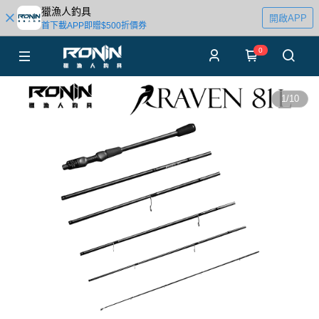
獵漁人釣具
開啟APP
首下載APP即贈$500折價券
0
1
/
10