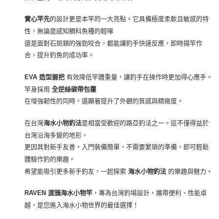
的設計更是本竿的一大亮點。它具備極度柔軟且敏感的特
實心竿先
性，無論是感知鯛科魚種的輕啄
還是面對石斑類的強勁咬合，都能讓釣手快速反應，即時揚竿作
合，提升釣魚的成功率。
有效降低竿體重量，讓釣手在操作時更加得心應手。
EVA 造型握把
竿身採用
全逆絲碳帶包覆
在增強韌性的同時，還顯著提升了外觀的質感與精緻度。
在台灣
是相當受歡迎的路亞釣法之一。這不僅得益於
海水小物釣法
台灣沿海多變的地形，
更因其對新手友善，入門裝備簡單，不需要繁瑣的準備，即可輕鬆
體驗作釣的樂趣。
希望能吸引更多新手釣友，一起探索
的樂趣與魅力。
海水小物釣法
，專為台灣釣場設計，攜帶便利、性能卓
RAVEN 渡鴉海水小物竿
越，是您進入海水小物世界的最佳選擇！