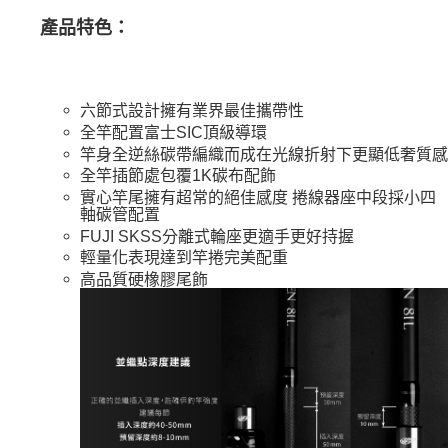
產品特色：
六節式設計擁有業界最佳攜帶性
全竿配置富士SIC頂級導環
竿身全逆絲碳帶編織而成在光線折射下更顯低奢質感
全竿插節處包覆1K碳布配飾
實心竿尾擁有超常的絕佳感度 捲線器座中段採小四
軸碳管配置
FUJI SKSS分離式輪座更適手更好持握
輕量化表現達到竿捲完美配重
高品質硬橡膠尾飾