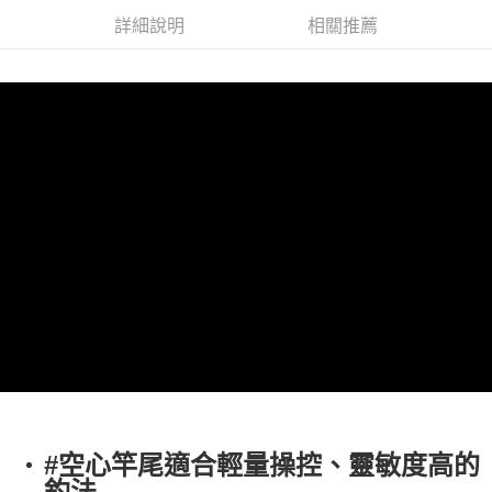
時審查核予不同之上限額度；若仍有額度不足之情形，本公司將視審查結果
詳細說明
相關推薦
請求用戶進行身份認證。
５．嚴禁一人註冊多個帳號或使用他人資訊註冊。若發現惡意使用之情形，
恩沛科技股份有限公司將有權停止該用戶之使用額度並採取法律行動。
#空心竿尾適合輕量操控、靈敏度高的
釣法