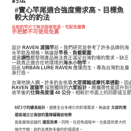
#實心竿尾適合強度需求高、目標魚
較大的釣法
此款釣竿尺寸無法超商取貨，宅配免運費
手把節不可使用免責
設計
前，我們研究並參考了許多品牌的海
RAVEN 渡鴉竿
水竿款及規格。無論是
、
竿長
負載範圍
或是
都發現產品無法真正滿足台灣釣場的需求，缺乏
調性
一款真正適合在地環境的
。
海水小物竿
因此
應運而生，專為台灣釣友量
URBAN LURE RAVEN
身打造。
台灣地狹人稠，許多釣友依靠
，因
大眾運輸或摩托車通勤
 採用獨特的
，將攜帶性能提升到全
RAVEN 渡鴉竿
六節設計
收竿後的
，相較於市面上的四節或五
仕舞長度僅 46 公分
，適應全台多樣化的釣場需求，無論是
8尺1寸的總長設計
北部的港
還是
堤區域
南部的重障礙礁岩地帶
皆能展現卓越的
。
同時，在控魚過程中，也能提供更大的
遠投效果
操作空間，助釣友應對多變的釣場環境。