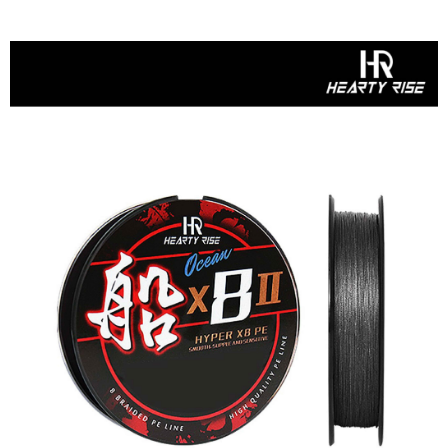
時審查核予不同之上限額度；若仍有額度不足之情形，本公司將視審查結果
每筆NT$200，滿NT$3,000(含以上)免運費
請求用戶進行身份認證。
５．嚴禁一人註冊多個帳號或使用他人資訊註冊。若發現惡意使用之情形，
恩沛科技股份有限公司將有權停止該用戶之使用額度並採取法律行動。