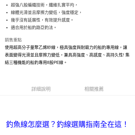
法說明評估內容。
超強八股編織技術，纖維扎實平均，
３．安心：先確認商品／服務後，再付款。
【繳款方式說明】
運送方式
線體光滑並且摩擦力變低，強度穩定，
1.分期款項不併入電信帳單，「大哥付你分期」於每月結算日後寄送繳費提
【「AFTEE先享後付」結帳流程】
全家取貨付款
醒簡訊。
幾乎沒有延展性，有效提升感度。
１．於結帳方式選擇「AFTEE先享後付」後，將跳轉至「AFTEE先享後付」
2.透過簡訊連結打開帳單後，可選擇「超商條碼／台灣大直營門市／銀行轉
每筆NT$60，滿NT$1,200(含以上)免運費
結帳頁面，進行簡訊認證並確認金額後，即可完成結帳。
適合用於船釣路亞釣法。
帳／街口支付／iPASS MONEY」等通路繳費。
２．訂單成立數日內，您將收到繳費通知簡訊。
付款後全家取貨
３．收到繳費通知簡訊後14天內，點擊此簡訊中的連結，可透過四大超商／
銷售重點
【注意事項】
ATM／網路銀行／等多元方式進行付款，方視為交易完成。
每筆NT$60，滿NT$1,200(含以上)免運費
1.本服務係由「台灣大哥大股份有限公司」（以下簡稱本公司）所提供，讓
使用超高分子量聚乙烯紗線，極具強度與耐磨力的船釣專用線，讓
※ 請注意：結帳手續完成當下不需立刻繳費，但若您需要取消訂單，請聯絡
用戶於交易時，得透過本服務購買商品或服務，並由商店將買賣／分期付款
購買商品的店家。未經商家同意取消之訂單仍視為有效，需透過AFTEE先享
表面變得光滑並且摩擦力變低，兼具高強度、高感度、高持久性! 集
7-11取貨付款
買賣價金債權讓與本公司後，依約使用本公司帳單繳交帳款。
後付繳納相關費用。
2.基於同意付款使用「大哥付你分期」之契約關係目的，商店將以您的個人
結三種機能的船釣專用8股PE線。
每筆NT$60，滿NT$1,200(含以上)免運費
※ 交易是否成功請以「AFTEE先享後付 」之結帳頁面顯示為準，若有關於
資料（包含姓名、電話或地址）提供予台灣大哥大進項蒐集、處理及利用，
是否繳費成功／繳費後需取消欲退款等相關疑問，請聯繫「AFTEE先享後付
由本公司與您本人進行分期帳單所需資料之確認、核對及更正。
客戶支援中心」
https://netprotections.freshdesk.com/support/home
付款後7-11取貨
3.完整用戶服務條款，請詳閱以下連結：
https://oppay.tw/userRule
每筆NT$60，滿NT$1,200(含以上)免運費
【注意事項】
詳細說明
相關推薦
１．透過由恩沛科技股份有限公司提供之「AFTEE先享後付」服務完成之交
一般宅配（門市自取請勿下單，請聯繫客服）
易，需依本服務之必要範圍內提供個人資料，並將交易相關給付款項請求債
權轉讓予恩沛科技股份有限公司。
每筆NT$100，滿NT$2,000(含以上)免運費
２．關於個人資料處理事宜，請瀏覽以下網址：
https://aftee.tw/terms/#terms3
離島一般宅配
３．未成年的使用者請事先徵得法定代理人或監護人之同意方可使用
每筆NT$200，滿NT$2,000(含以上)免運費
釣魚線怎麼選？釣線選購指南全在這！
「AFTEE先享後付」，若未經同意申辦者引起之損失，本公司不負相關責
任。
貨到付款（門市自取請勿下單，請聯繫客服）
４．使用「AFTEE先享後付」時，將依據個別帳號之用戶狀況，依本公司即