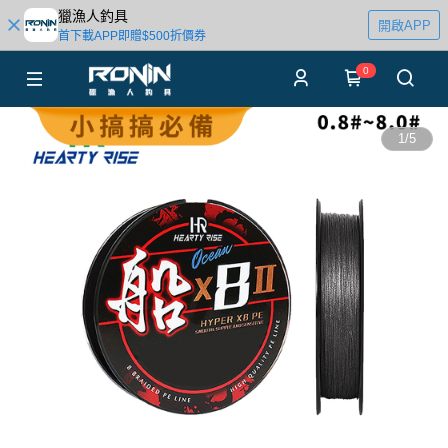
獵漁人釣具
開啟APP
首下載APP即贈$500折價券
0
1
/
5