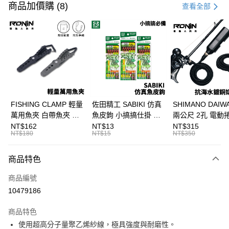
信用卡一次付款
商品加價購 (8)
查看全部
信用卡分期付款
3 期 0 利率 每期
NT$186
21家銀行
合作金庫商業銀行
第一商業銀行
超商取貨付款
華南商業銀行
彰化商業銀行
Apple Pay
上海商業儲蓄銀行
台北富邦商業銀行
國泰世華商業銀行
兆豐國際商業銀行
街口支付
臺灣中小企業銀行
台中商業銀行
FISHING CLAMP 輕量
佐田精工 SABIKI 仿真
SHIMANO DAI
匯豐（台灣）商業銀行
華泰商業銀行
萬用魚夾 白帶魚夾 船
魚皮鉤 小搞搞仕掛 船
兩公尺 2孔 電動
悠遊付
聯邦商業銀行
遠東國際商業銀行
釣魚夾 可單手操作
釣 竹筴 鯖魚 H375
奶瓶電源線 奶瓶
NT$162
NT$13
NT$315
元大商業銀行
永豐商業銀行
NT$180
NT$15
NT$350
大哥付你分期
T1090
線 T998
玉山商業銀行
星展（台灣）商業銀行
相關說明
台新國際商業銀行
中國信託商業銀行
商品特色
【大哥付你分期使用說明】
台灣樂天信用卡公司
AFTEE先享後付
1.本服務由台灣大哥大提供，台灣大哥大用戶可立即使用無須另外申請。
商品編號
2.付款方式選擇「大哥付你分期」，訂單成立後會自動跳轉到大哥付的交易
相關說明
流程，驗證手機門號後，選擇欲分期的期數、繳款截止日，確認付款後即完
10479186
【關於「AFTEE先享後付」】
成交易。
ATM付款
AFTEE先享後付是「在收到商品之後才付款」的支付方式。 讓您購物簡單
3.實際核准額度、可分期數及費用金額請依後續交易確認頁面所載為準。
便利好安心！
商品特色
4.訂單成立30分鐘內，如未前往確認交易或遇審核未通過，訂單將自動取
貨到付款
１．簡單：不需註冊會員、不需綁卡、不需儲值。
消。如遇「轉專審核」未通過狀況，表示未達大哥付你分期系統評分，恕無
使用超高分子量聚乙烯紗線，極具強度與耐磨性。
２．便利：只要手機號碼，簡訊認證，即可結帳。