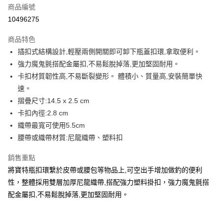
商品編號
信用卡分期付款
10496275
3 期 0 利率 每期
NT$25
21家銀行
商品特色
合作金庫商業銀行
第一商業銀行
超商取貨付款
插扣式結構設計,輕壓兩側開關即可卸下瓶蓋扣環,拿取便利。
華南商業銀行
彰化商業銀行
強力魔鬼氈搭配金屬扣,不易鬆脫掉落,更加堅固耐用。
Apple Pay
上海商業儲蓄銀行
台北富邦商業銀行
國泰世華商業銀行
兆豐國際商業銀行
卡扣材質韌性高,不易斷裂變形。 體積小、質量高,安裝簡單快
街口支付
臺灣中小企業銀行
台中商業銀行
速。
匯豐（台灣）商業銀行
華泰商業銀行
摺疊尺寸:14.5 x 2.5 cm
悠遊付
聯邦商業銀行
遠東國際商業銀行
卡扣內徑:2.8 cm
元大商業銀行
永豐商業銀行
大哥付你分期
織帶最寬可使用5.5cm
玉山商業銀行
星展（台灣）商業銀行
相關說明
腰帶或織帶材質:尼龍織帶、塑料扣
台新國際商業銀行
中國信託商業銀行
【大哥付你分期使用說明】
台灣樂天信用卡公司
AFTEE先享後付
1.本服務由台灣大哥大提供，台灣大哥大用戶可立即使用無須另外申請。
銷售重點
2.付款方式選擇「大哥付你分期」，訂單成立後會自動跳轉到大哥付的交易
相關說明
將寶特瓶扣環繫於皮帶或腰包等物品上,可空出手增加做釣的便利
流程，驗證手機門號後，選擇欲分期的期數、繳款截止日，確認付款後即完
【關於「AFTEE先享後付」】
成交易。
ATM付款
性，整體採用雙層加厚尼龍織帶,搭配強力塑料掛扣，強力魔鬼氈搭
AFTEE先享後付是「在收到商品之後才付款」的支付方式。 讓您購物簡單
3.實際核准額度、可分期數及費用金額請依後續交易確認頁面所載為準。
便利好安心！
配金屬扣,不易鬆脫掉落,更加堅固耐用。
4.訂單成立30分鐘內，如未前往確認交易或遇審核未通過，訂單將自動取
貨到付款
１．簡單：不需註冊會員、不需綁卡、不需儲值。
消。如遇「轉專審核」未通過狀況，表示未達大哥付你分期系統評分，恕無
２．便利：只要手機號碼，簡訊認證，即可結帳。
法說明評估內容。
３．安心：先確認商品／服務後，再付款。