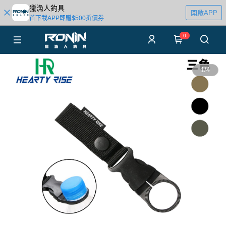
獵漁人釣具
開啟APP
首下載APP即贈$500折價券
0
1
/
4