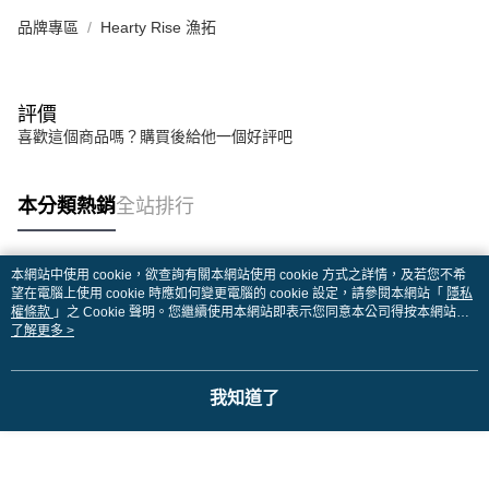
品牌專區
Hearty Rise 漁拓
評價
喜歡這個商品嗎？購買後給他一個好評吧
本分類熱銷
全站排行
本網站中使用 cookie，欲查詢有關本網站使用 cookie 方式之詳情，及若您不希
熱門標籤
望在電腦上使用 cookie 時應如何變更電腦的 cookie 設定，請參閱本網站「
隱私
權條款
」之 Cookie 聲明。您繼續使用本網站即表示您同意本公司得按本網站使
用條款之 Cookie 聲明使用 cookie。
了解更多 >
我知道了