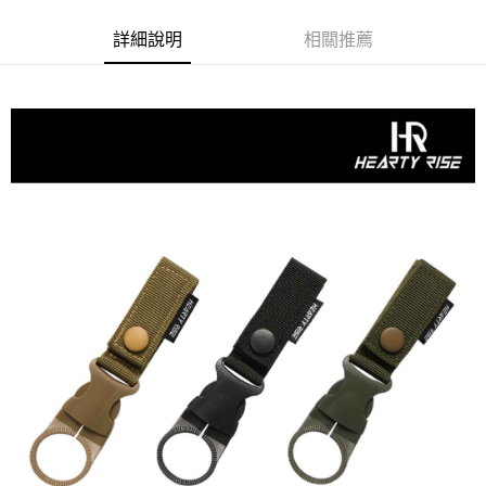
【繳款方式說明】
運送方式
1.分期款項不併入電信帳單，「大哥付你分期」於每月結算日後寄送繳費提
【「AFTEE先享後付」結帳流程】
詳細說明
相關推薦
全家取貨付款
醒簡訊。
１．於結帳方式選擇「AFTEE先享後付」後，將跳轉至「AFTEE先享後付」
2.透過簡訊連結打開帳單後，可選擇「超商條碼／台灣大直營門市／銀行轉
每筆NT$60，滿NT$1,200(含以上)免運費
結帳頁面，進行簡訊認證並確認金額後，即可完成結帳。
帳／街口支付／iPASS MONEY」等通路繳費。
２．訂單成立數日內，您將收到繳費通知簡訊。
付款後全家取貨
３．收到繳費通知簡訊後14天內，點擊此簡訊中的連結，可透過四大超商／
【注意事項】
ATM／網路銀行／等多元方式進行付款，方視為交易完成。
每筆NT$60，滿NT$1,200(含以上)免運費
1.本服務係由「台灣大哥大股份有限公司」（以下簡稱本公司）所提供，讓
※ 請注意：結帳手續完成當下不需立刻繳費，但若您需要取消訂單，請聯絡
用戶於交易時，得透過本服務購買商品或服務，並由商店將買賣／分期付款
購買商品的店家。未經商家同意取消之訂單仍視為有效，需透過AFTEE先享
7-11取貨付款
買賣價金債權讓與本公司後，依約使用本公司帳單繳交帳款。
後付繳納相關費用。
2.基於同意付款使用「大哥付你分期」之契約關係目的，商店將以您的個人
每筆NT$60，滿NT$1,200(含以上)免運費
※ 交易是否成功請以「AFTEE先享後付 」之結帳頁面顯示為準，若有關於
資料（包含姓名、電話或地址）提供予台灣大哥大進項蒐集、處理及利用，
是否繳費成功／繳費後需取消欲退款等相關疑問，請聯繫「AFTEE先享後付
由本公司與您本人進行分期帳單所需資料之確認、核對及更正。
客戶支援中心」
https://netprotections.freshdesk.com/support/home
付款後7-11取貨
3.完整用戶服務條款，請詳閱以下連結：
https://oppay.tw/userRule
每筆NT$60，滿NT$1,200(含以上)免運費
【注意事項】
１．透過由恩沛科技股份有限公司提供之「AFTEE先享後付」服務完成之交
一般宅配（門市自取請勿下單，請聯繫客服）
易，需依本服務之必要範圍內提供個人資料，並將交易相關給付款項請求債
權轉讓予恩沛科技股份有限公司。
每筆NT$100，滿NT$2,000(含以上)免運費
２．關於個人資料處理事宜，請瀏覽以下網址：
https://aftee.tw/terms/#terms3
離島一般宅配
３．未成年的使用者請事先徵得法定代理人或監護人之同意方可使用
每筆NT$200，滿NT$2,000(含以上)免運費
「AFTEE先享後付」，若未經同意申辦者引起之損失，本公司不負相關責
任。
貨到付款（門市自取請勿下單，請聯繫客服）
４．使用「AFTEE先享後付」時，將依據個別帳號之用戶狀況，依本公司即
時審查核予不同之上限額度；若仍有額度不足之情形，本公司將視審查結果