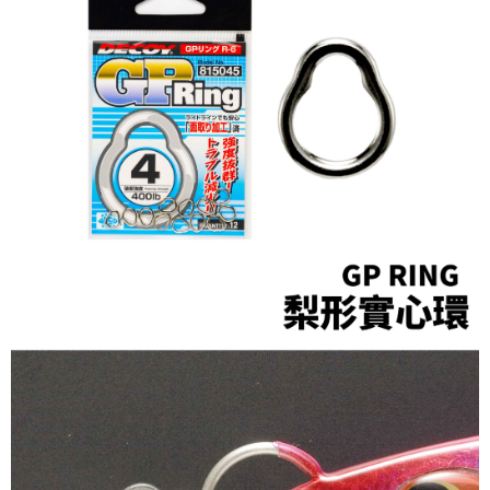
貨到付款（門市自取請勿下單，請聯繫客服）
４．使用「AFTEE先享後付」時，將依據個別帳號之用戶狀況，依本公司即
時審查核予不同之上限額度；若仍有額度不足之情形，本公司將視審查結果
每筆NT$200，滿NT$3,000(含以上)免運費
請求用戶進行身份認證。
５．嚴禁一人註冊多個帳號或使用他人資訊註冊。若發現惡意使用之情形，
國家/地區配送(**下單前請私訊客服確認實際運費(運費另
查看運費
恩沛科技股份有限公司將有權停止該用戶之使用額度並採取法律行動。
計)，訂單才得以成立**)