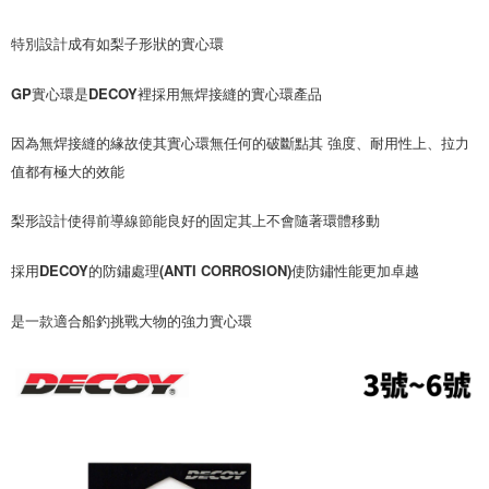
２．便利：只要手機號碼，簡訊認證，即可結帳。
法說明評估內容。
３．安心：先確認商品／服務後，再付款。
【繳款方式說明】
運送方式
特別設計成有如梨子形狀的實心環
1.分期款項不併入電信帳單，「大哥付你分期」於每月結算日後寄送繳費提
【「AFTEE先享後付」結帳流程】
全家取貨付款
醒簡訊。
１．於結帳方式選擇「AFTEE先享後付」後，將跳轉至「AFTEE先享後付」
GP實心環是DECOY裡採用無焊接縫的實心環產品
2.透過簡訊連結打開帳單後，可選擇「超商條碼／台灣大直營門市／銀行轉
每筆NT$60，滿NT$1,200(含以上)免運費
結帳頁面，進行簡訊認證並確認金額後，即可完成結帳。
帳／街口支付／iPASS MONEY」等通路繳費。
２．訂單成立數日內，您將收到繳費通知簡訊。
因為無焊接縫的緣故使其實心環無任何的破斷點其 強度、耐用性上、拉力
付款後全家取貨
３．收到繳費通知簡訊後14天內，點擊此簡訊中的連結，可透過四大超商／
【注意事項】
ATM／網路銀行／等多元方式進行付款，方視為交易完成。
值都有極大的效能
每筆NT$60，滿NT$1,200(含以上)免運費
1.本服務係由「台灣大哥大股份有限公司」（以下簡稱本公司）所提供，讓
※ 請注意：結帳手續完成當下不需立刻繳費，但若您需要取消訂單，請聯絡
用戶於交易時，得透過本服務購買商品或服務，並由商店將買賣／分期付款
購買商品的店家。未經商家同意取消之訂單仍視為有效，需透過AFTEE先享
7-11取貨付款
買賣價金債權讓與本公司後，依約使用本公司帳單繳交帳款。
梨形設計使得前導線節能良好的固定其上不會隨著環體移動
後付繳納相關費用。
2.基於同意付款使用「大哥付你分期」之契約關係目的，商店將以您的個人
每筆NT$60，滿NT$1,200(含以上)免運費
※ 交易是否成功請以「AFTEE先享後付 」之結帳頁面顯示為準，若有關於
資料（包含姓名、電話或地址）提供予台灣大哥大進項蒐集、處理及利用，
是否繳費成功／繳費後需取消欲退款等相關疑問，請聯繫「AFTEE先享後付
採用DECOY的防鏽處理(ANTI CORROSION)使防鏽性能更加卓越
由本公司與您本人進行分期帳單所需資料之確認、核對及更正。
客戶支援中心」
https://netprotections.freshdesk.com/support/home
付款後7-11取貨
3.完整用戶服務條款，請詳閱以下連結：
https://oppay.tw/userRule
每筆NT$60，滿NT$1,200(含以上)免運費
是一款適合船釣挑戰大物的強力實心環
【注意事項】
１．透過由恩沛科技股份有限公司提供之「AFTEE先享後付」服務完成之交
一般宅配（門市自取請勿下單，請聯繫客服）
易，需依本服務之必要範圍內提供個人資料，並將交易相關給付款項請求債
權轉讓予恩沛科技股份有限公司。
每筆NT$100，滿NT$2,000(含以上)免運費
２．關於個人資料處理事宜，請瀏覽以下網址：
https://aftee.tw/terms/#terms3
離島一般宅配
３．未成年的使用者請事先徵得法定代理人或監護人之同意方可使用
每筆NT$200，滿NT$2,000(含以上)免運費
「AFTEE先享後付」，若未經同意申辦者引起之損失，本公司不負相關責
任。