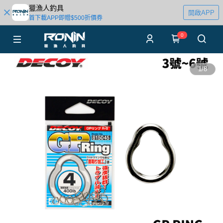
獵漁人釣具
開啟APP
首下載APP即贈$500折價券
0
1
/
8