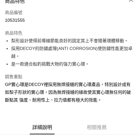
商品特色
信用卡一次付款
商品編號
信用卡分期付款
10531555
3 期 0 利率 每期
NT$43
21家銀行
商品特色
合作金庫商業銀行
第一商業銀行
超商取貨付款
梨形設計使得前導線節能良好的固定其上不會隨著環體移動。
華南商業銀行
彰化商業銀行
採用DECOY的防鏽處理(ANTI CORROSION)使防鏽性能更加卓
Apple Pay
上海商業儲蓄銀行
台北富邦商業銀行
國泰世華商業銀行
兆豐國際商業銀行
越。
街口支付
臺灣中小企業銀行
台中商業銀行
是一款適合船釣挑戰大物的強力實心環。
匯豐（台灣）商業銀行
華泰商業銀行
悠遊付
聯邦商業銀行
遠東國際商業銀行
銷售重點
元大商業銀行
永豐商業銀行
大哥付你分期
GP實心環是DECOY裡採用無焊接縫的實心環產品，特別設計成有
玉山商業銀行
星展（台灣）商業銀行
相關說明
如梨子形狀的實心環，因為無焊接縫的緣故使其實心環無任何的破
台新國際商業銀行
中國信託商業銀行
【大哥付你分期使用說明】
斷點其 強度、耐用性上、拉力值都有極大的效能。
台灣樂天信用卡公司
AFTEE先享後付
1.本服務由台灣大哥大提供，台灣大哥大用戶可立即使用無須另外申請。
2.付款方式選擇「大哥付你分期」，訂單成立後會自動跳轉到大哥付的交易
相關說明
流程，驗證手機門號後，選擇欲分期的期數、繳款截止日，確認付款後即完
【關於「AFTEE先享後付」】
成交易。
ATM付款
AFTEE先享後付是「在收到商品之後才付款」的支付方式。 讓您購物簡單
3.實際核准額度、可分期數及費用金額請依後續交易確認頁面所載為準。
詳細說明
相關推薦
便利好安心！
4.訂單成立30分鐘內，如未前往確認交易或遇審核未通過，訂單將自動取
貨到付款
１．簡單：不需註冊會員、不需綁卡、不需儲值。
消。如遇「轉專審核」未通過狀況，表示未達大哥付你分期系統評分，恕無