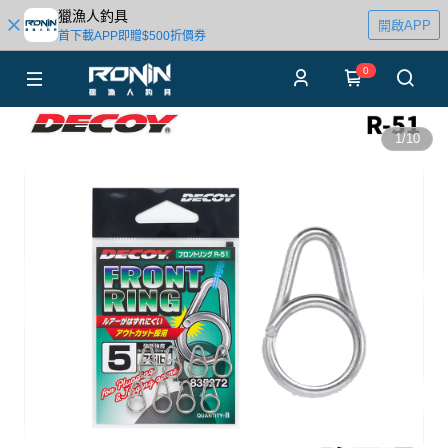
獵漁人釣具
開啟APP
首下載APP即贈$500折價券
0
1
/
10