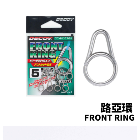
貨到付款（門市自取請勿下單，請聯繫客服）
４．使用「AFTEE先享後付」時，將依據個別帳號之用戶狀況，依本公司即
時審查核予不同之上限額度；若仍有額度不足之情形，本公司將視審查結果
每筆NT$200，滿NT$3,000(含以上)免運費
請求用戶進行身份認證。
５．嚴禁一人註冊多個帳號或使用他人資訊註冊。若發現惡意使用之情形，
國家/地區配送(**下單前請私訊客服確認實際運費(運費另
查看運費
恩沛科技股份有限公司將有權停止該用戶之使用額度並採取法律行動。
計)，訂單才得以成立**)