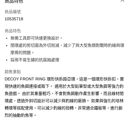
商品特色
信用卡一次付款
商品編號
信用卡分期付款
10535718
3 期 0 利率 每期
NT$26
21家銀行
商品特色
合作金庫商業銀行
第一商業銀行
超商取貨付款
無需工具即可快速更換設計。
華南商業銀行
彰化商業銀行
閉環處的剪切面為外切削減，減少了與大型魚類對戰時釣線與環
Apple Pay
上海商業儲蓄銀行
台北富邦商業銀行
國泰世華商業銀行
兆豐國際商業銀行
摩擦的問題。
街口支付
臺灣中小企業銀行
台中商業銀行
採用不易生鏽的抗腐蝕處理
匯豐（台灣）商業銀行
華泰商業銀行
悠遊付
聯邦商業銀行
遠東國際商業銀行
銷售重點
元大商業銀行
永豐商業銀行
大哥付你分期
DECOY FRONT RING 環形快拆路亞環，這是一個環形快拆扣，實
玉山商業銀行
星展（台灣）商業銀行
相關說明
現快速的魚餌連接或取下。 適用於大型鉛筆型或大型魚餌等強力釣
台新國際商業銀行
中國信託商業銀行
【大哥付你分期使用說明】
魚遊戲。 由於其重量輕巧，不會對魚餌動作產生影響，而且線材閉
台灣樂天信用卡公司
AFTEE先享後付
1.本服務由台灣大哥大提供，台灣大哥大用戶可立即使用無須另外申請。
環處，透過外斜切設計可以減少與釣線的磨損。 如果與強化的培林
2.付款方式選擇「大哥付你分期」，訂單成立後會自動跳轉到大哥付的交易
相關說明
轉環等搭配使用，可以減少釣線的扭轉，非常適合鐵板等，進行劇
流程，驗證手機門號後，選擇欲分期的期數、繳款截止日，確認付款後即完
【關於「AFTEE先享後付」】
成交易。
ATM付款
烈的抽動釣魚等。
AFTEE先享後付是「在收到商品之後才付款」的支付方式。 讓您購物簡單
3.實際核准額度、可分期數及費用金額請依後續交易確認頁面所載為準。
便利好安心！
4.訂單成立30分鐘內，如未前往確認交易或遇審核未通過，訂單將自動取
貨到付款
１．簡單：不需註冊會員、不需綁卡、不需儲值。
消。如遇「轉專審核」未通過狀況，表示未達大哥付你分期系統評分，恕無