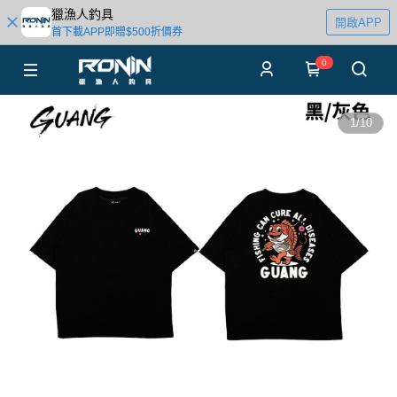
獵漁人釣具
開啟APP
首下載APP即贈$500折價券
0
1
/
10