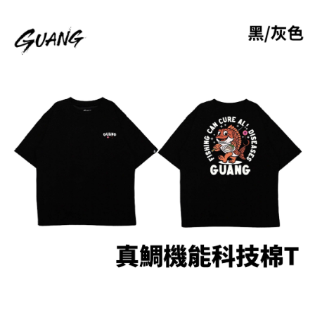
２．便利：只要手機號碼，簡訊認證，即可結帳。
法說明評估內容。
３．安心：先確認商品／服務後，再付款。
【繳款方式說明】
運送方式
1.分期款項不併入電信帳單，「大哥付你分期」於每月結算日後寄送繳費提
【「AFTEE先享後付」結帳流程】
全家取貨付款
醒簡訊。
１．於結帳方式選擇「AFTEE先享後付」後，將跳轉至「AFTEE先享後付」
2.透過簡訊連結打開帳單後，可選擇「超商條碼／台灣大直營門市／銀行轉
每筆NT$60，滿NT$1,200(含以上)免運費
結帳頁面，進行簡訊認證並確認金額後，即可完成結帳。
帳／街口支付／iPASS MONEY」等通路繳費。
２．訂單成立數日內，您將收到繳費通知簡訊。
付款後全家取貨
３．收到繳費通知簡訊後14天內，點擊此簡訊中的連結，可透過四大超商／
【注意事項】
ATM／網路銀行／等多元方式進行付款，方視為交易完成。
每筆NT$60，滿NT$1,200(含以上)免運費
1.本服務係由「台灣大哥大股份有限公司」（以下簡稱本公司）所提供，讓
※ 請注意：結帳手續完成當下不需立刻繳費，但若您需要取消訂單，請聯絡
用戶於交易時，得透過本服務購買商品或服務，並由商店將買賣／分期付款
購買商品的店家。未經商家同意取消之訂單仍視為有效，需透過AFTEE先享
7-11取貨付款
買賣價金債權讓與本公司後，依約使用本公司帳單繳交帳款。
後付繳納相關費用。
2.基於同意付款使用「大哥付你分期」之契約關係目的，商店將以您的個人
每筆NT$60，滿NT$1,200(含以上)免運費
※ 交易是否成功請以「AFTEE先享後付 」之結帳頁面顯示為準，若有關於
資料（包含姓名、電話或地址）提供予台灣大哥大進項蒐集、處理及利用，
是否繳費成功／繳費後需取消欲退款等相關疑問，請聯繫「AFTEE先享後付
由本公司與您本人進行分期帳單所需資料之確認、核對及更正。
客戶支援中心」
https://netprotections.freshdesk.com/support/home
付款後7-11取貨
3.完整用戶服務條款，請詳閱以下連結：
https://oppay.tw/userRule
每筆NT$60，滿NT$1,200(含以上)免運費
【注意事項】
１．透過由恩沛科技股份有限公司提供之「AFTEE先享後付」服務完成之交
一般宅配（門市自取請勿下單，請聯繫客服）
易，需依本服務之必要範圍內提供個人資料，並將交易相關給付款項請求債
權轉讓予恩沛科技股份有限公司。
每筆NT$100，滿NT$2,000(含以上)免運費
２．關於個人資料處理事宜，請瀏覽以下網址：
https://aftee.tw/terms/#terms3
離島一般宅配
３．未成年的使用者請事先徵得法定代理人或監護人之同意方可使用
每筆NT$200，滿NT$2,000(含以上)免運費
「AFTEE先享後付」，若未經同意申辦者引起之損失，本公司不負相關責
任。