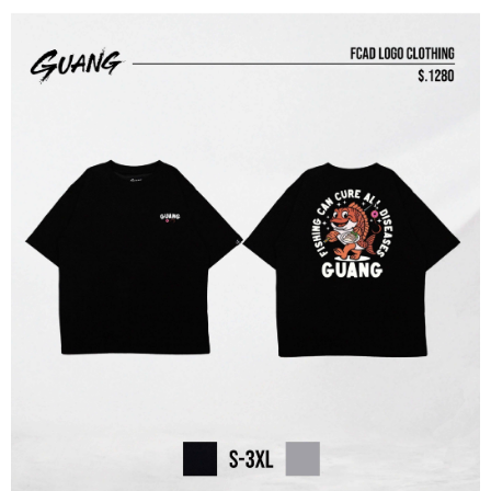
貨到付款（門市自取請勿下單，請聯繫客服）
４．使用「AFTEE先享後付」時，將依據個別帳號之用戶狀況，依本公司即
時審查核予不同之上限額度；若仍有額度不足之情形，本公司將視審查結果
每筆NT$200，滿NT$3,000(含以上)免運費
請求用戶進行身份認證。
５．嚴禁一人註冊多個帳號或使用他人資訊註冊。若發現惡意使用之情形，
國家/地區配送(**下單前請私訊客服確認實際運費(運費另
查看運費
恩沛科技股份有限公司將有權停止該用戶之使用額度並採取法律行動。
計)，訂單才得以成立**)