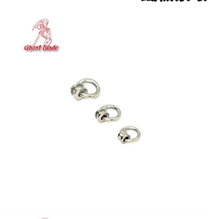
任。
貨到付款（門市自取請勿下單，請聯繫客服）
４．使用「AFTEE先享後付」時，將依據個別帳號之用戶狀況，依本公司即
時審查核予不同之上限額度；若仍有額度不足之情形，本公司將視審查結果
每筆NT$200，滿NT$3,000(含以上)免運費
請求用戶進行身份認證。
５．嚴禁一人註冊多個帳號或使用他人資訊註冊。若發現惡意使用之情形，
國家/地區配送(**下單前請私訊客服確認實際運費(運費另
查看運費
恩沛科技股份有限公司將有權停止該用戶之使用額度並採取法律行動。
計)，訂單才得以成立**)