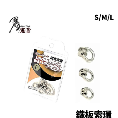
貨到付款
１．簡單：不需註冊會員、不需綁卡、不需儲值。
消。如遇「轉專審核」未通過狀況，表示未達大哥付你分期系統評分，恕無
２．便利：只要手機號碼，簡訊認證，即可結帳。
法說明評估內容。
３．安心：先確認商品／服務後，再付款。
【繳款方式說明】
運送方式
1.分期款項不併入電信帳單，「大哥付你分期」於每月結算日後寄送繳費提
【「AFTEE先享後付」結帳流程】
全家取貨付款
醒簡訊。
１．於結帳方式選擇「AFTEE先享後付」後，將跳轉至「AFTEE先享後付」
2.透過簡訊連結打開帳單後，可選擇「超商條碼／台灣大直營門市／銀行轉
每筆NT$60，滿NT$1,200(含以上)免運費
結帳頁面，進行簡訊認證並確認金額後，即可完成結帳。
帳／街口支付／iPASS MONEY」等通路繳費。
２．訂單成立數日內，您將收到繳費通知簡訊。
付款後全家取貨
３．收到繳費通知簡訊後14天內，點擊此簡訊中的連結，可透過四大超商／
【注意事項】
ATM／網路銀行／等多元方式進行付款，方視為交易完成。
每筆NT$60，滿NT$1,200(含以上)免運費
1.本服務係由「台灣大哥大股份有限公司」（以下簡稱本公司）所提供，讓
※ 請注意：結帳手續完成當下不需立刻繳費，但若您需要取消訂單，請聯絡
用戶於交易時，得透過本服務購買商品或服務，並由商店將買賣／分期付款
購買商品的店家。未經商家同意取消之訂單仍視為有效，需透過AFTEE先享
7-11取貨付款
買賣價金債權讓與本公司後，依約使用本公司帳單繳交帳款。
後付繳納相關費用。
2.基於同意付款使用「大哥付你分期」之契約關係目的，商店將以您的個人
每筆NT$60，滿NT$1,200(含以上)免運費
※ 交易是否成功請以「AFTEE先享後付 」之結帳頁面顯示為準，若有關於
資料（包含姓名、電話或地址）提供予台灣大哥大進項蒐集、處理及利用，
是否繳費成功／繳費後需取消欲退款等相關疑問，請聯繫「AFTEE先享後付
由本公司與您本人進行分期帳單所需資料之確認、核對及更正。
客戶支援中心」
https://netprotections.freshdesk.com/support/home
付款後7-11取貨
3.完整用戶服務條款，請詳閱以下連結：
https://oppay.tw/userRule
每筆NT$60，滿NT$1,200(含以上)免運費
【注意事項】
１．透過由恩沛科技股份有限公司提供之「AFTEE先享後付」服務完成之交
一般宅配（門市自取請勿下單，請聯繫客服）
易，需依本服務之必要範圍內提供個人資料，並將交易相關給付款項請求債
權轉讓予恩沛科技股份有限公司。
每筆NT$100，滿NT$2,000(含以上)免運費
２．關於個人資料處理事宜，請瀏覽以下網址：
https://aftee.tw/terms/#terms3
離島一般宅配
３．未成年的使用者請事先徵得法定代理人或監護人之同意方可使用
每筆NT$200，滿NT$2,000(含以上)免運費
「AFTEE先享後付」，若未經同意申辦者引起之損失，本公司不負相關責