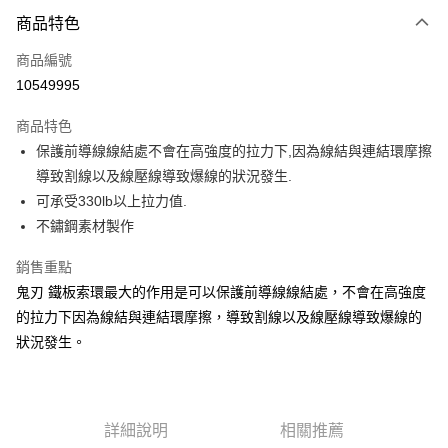
付款方式
商品特色
信用卡一次付款
商品編號
信用卡分期付款
10549995
3 期 0 利率 每期
NT$60
21家銀行
商品特色
合作金庫商業銀行
第一商業銀行
超商取貨付款
保護前導線線結處不會在高強度的拉力下,因為線結與連結環摩擦
華南商業銀行
彰化商業銀行
導致割線以及線壓線導致爆線的狀況發生.
Apple Pay
上海商業儲蓄銀行
台北富邦商業銀行
國泰世華商業銀行
兆豐國際商業銀行
可承受330lb以上拉力值.
街口支付
臺灣中小企業銀行
台中商業銀行
不鏽鋼素材製作
匯豐（台灣）商業銀行
華泰商業銀行
悠遊付
聯邦商業銀行
遠東國際商業銀行
銷售重點
元大商業銀行
永豐商業銀行
大哥付你分期
鬼刃 鐵板索環最大的作用是可以保護前導線線結處，不會在高強度
玉山商業銀行
星展（台灣）商業銀行
相關說明
的拉力下因為線結與連結環摩擦，導致割線以及線壓線導致爆線的
台新國際商業銀行
中國信託商業銀行
【大哥付你分期使用說明】
狀況發生。
台灣樂天信用卡公司
AFTEE先享後付
1.本服務由台灣大哥大提供，台灣大哥大用戶可立即使用無須另外申請。
2.付款方式選擇「大哥付你分期」，訂單成立後會自動跳轉到大哥付的交易
相關說明
流程，驗證手機門號後，選擇欲分期的期數、繳款截止日，確認付款後即完
【關於「AFTEE先享後付」】
成交易。
ATM付款
AFTEE先享後付是「在收到商品之後才付款」的支付方式。 讓您購物簡單
3.實際核准額度、可分期數及費用金額請依後續交易確認頁面所載為準。
詳細說明
相關推薦
便利好安心！
4.訂單成立30分鐘內，如未前往確認交易或遇審核未通過，訂單將自動取