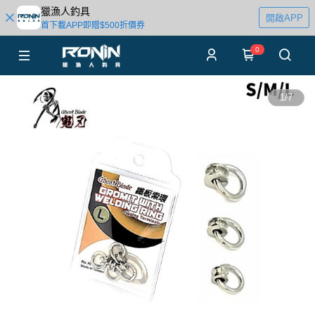
獵漁人釣具
開啟APP
首下載APP即贈$500折價券
0
1
/
7