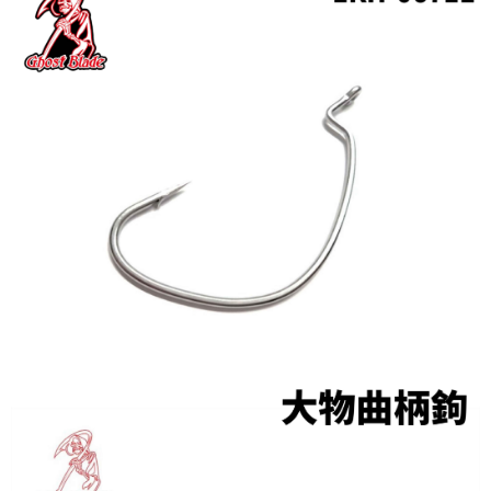
２．便利：只要手機號碼，簡訊認證，即可結帳。
法說明評估內容。
３．安心：先確認商品／服務後，再付款。
【繳款方式說明】
運送方式
1.分期款項不併入電信帳單，「大哥付你分期」於每月結算日後寄送繳費提
【「AFTEE先享後付」結帳流程】
全家取貨付款
醒簡訊。
１．於結帳方式選擇「AFTEE先享後付」後，將跳轉至「AFTEE先享後付」
2.透過簡訊連結打開帳單後，可選擇「超商條碼／台灣大直營門市／銀行轉
每筆NT$60，滿NT$1,200(含以上)免運費
結帳頁面，進行簡訊認證並確認金額後，即可完成結帳。
帳／街口支付／iPASS MONEY」等通路繳費。
２．訂單成立數日內，您將收到繳費通知簡訊。
付款後全家取貨
３．收到繳費通知簡訊後14天內，點擊此簡訊中的連結，可透過四大超商／
【注意事項】
ATM／網路銀行／等多元方式進行付款，方視為交易完成。
每筆NT$60，滿NT$1,200(含以上)免運費
1.本服務係由「台灣大哥大股份有限公司」（以下簡稱本公司）所提供，讓
※ 請注意：結帳手續完成當下不需立刻繳費，但若您需要取消訂單，請聯絡
用戶於交易時，得透過本服務購買商品或服務，並由商店將買賣／分期付款
購買商品的店家。未經商家同意取消之訂單仍視為有效，需透過AFTEE先享
7-11取貨付款
買賣價金債權讓與本公司後，依約使用本公司帳單繳交帳款。
後付繳納相關費用。
2.基於同意付款使用「大哥付你分期」之契約關係目的，商店將以您的個人
每筆NT$60，滿NT$1,200(含以上)免運費
※ 交易是否成功請以「AFTEE先享後付 」之結帳頁面顯示為準，若有關於
資料（包含姓名、電話或地址）提供予台灣大哥大進項蒐集、處理及利用，
是否繳費成功／繳費後需取消欲退款等相關疑問，請聯繫「AFTEE先享後付
由本公司與您本人進行分期帳單所需資料之確認、核對及更正。
客戶支援中心」
https://netprotections.freshdesk.com/support/home
付款後7-11取貨
3.完整用戶服務條款，請詳閱以下連結：
https://oppay.tw/userRule
每筆NT$60，滿NT$1,200(含以上)免運費
【注意事項】
１．透過由恩沛科技股份有限公司提供之「AFTEE先享後付」服務完成之交
一般宅配（門市自取請勿下單，請聯繫客服）
易，需依本服務之必要範圍內提供個人資料，並將交易相關給付款項請求債
權轉讓予恩沛科技股份有限公司。
每筆NT$100，滿NT$2,000(含以上)免運費
２．關於個人資料處理事宜，請瀏覽以下網址：
https://aftee.tw/terms/#terms3
離島一般宅配
３．未成年的使用者請事先徵得法定代理人或監護人之同意方可使用
每筆NT$200，滿NT$2,000(含以上)免運費
「AFTEE先享後付」，若未經同意申辦者引起之損失，本公司不負相關責
任。