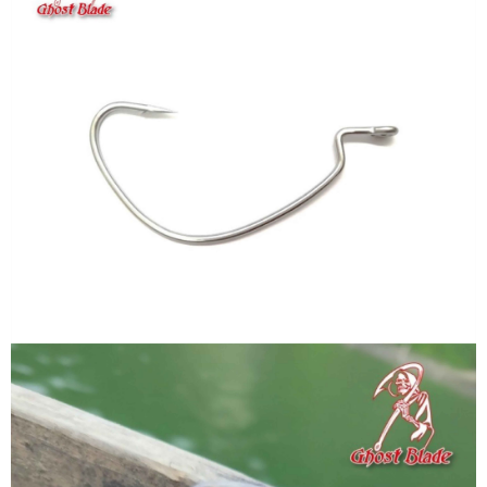
貨到付款（門市自取請勿下單，請聯繫客服）
４．使用「AFTEE先享後付」時，將依據個別帳號之用戶狀況，依本公司即
時審查核予不同之上限額度；若仍有額度不足之情形，本公司將視審查結果
每筆NT$200，滿NT$3,000(含以上)免運費
請求用戶進行身份認證。
５．嚴禁一人註冊多個帳號或使用他人資訊註冊。若發現惡意使用之情形，
國家/地區配送(**下單前請私訊客服確認實際運費(運費另
查看運費
恩沛科技股份有限公司將有權停止該用戶之使用額度並採取法律行動。
計)，訂單才得以成立**)