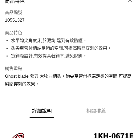
商品特色
信用卡一次付款
商品編號
信用卡分期付款
10551327
3 期 0 利率 每期
NT$36
21家銀行
商品特色
合作金庫商業銀行
第一商業銀行
超商取貨付款
水平鉤尖角度,利於藏鉤,達到有效防纏。
華南商業銀行
彰化商業銀行
鉤尖至管付柄端足夠的空間,可提高瞬間穿刺的效果。
Apple Pay
上海商業儲蓄銀行
台北富邦商業銀行
國泰世華商業銀行
兆豐國際商業銀行
寬鉤腹設計,有效提高著鉤率,避免脫鉤。
街口支付
臺灣中小企業銀行
台中商業銀行
銷售重點
匯豐（台灣）商業銀行
華泰商業銀行
悠遊付
聯邦商業銀行
遠東國際商業銀行
Ghost blade 鬼刃 大物曲柄鉤，鉤尖至管付柄端足夠的空間,可提高
元大商業銀行
永豐商業銀行
大哥付你分期
瞬間穿刺的效果。
玉山商業銀行
星展（台灣）商業銀行
相關說明
台新國際商業銀行
中國信託商業銀行
【大哥付你分期使用說明】
台灣樂天信用卡公司
AFTEE先享後付
1.本服務由台灣大哥大提供，台灣大哥大用戶可立即使用無須另外申請。
2.付款方式選擇「大哥付你分期」，訂單成立後會自動跳轉到大哥付的交易
相關說明
詳細說明
相關推薦
流程，驗證手機門號後，選擇欲分期的期數、繳款截止日，確認付款後即完
【關於「AFTEE先享後付」】
成交易。
ATM付款
AFTEE先享後付是「在收到商品之後才付款」的支付方式。 讓您購物簡單
3.實際核准額度、可分期數及費用金額請依後續交易確認頁面所載為準。
便利好安心！
4.訂單成立30分鐘內，如未前往確認交易或遇審核未通過，訂單將自動取
貨到付款
１．簡單：不需註冊會員、不需綁卡、不需儲值。
消。如遇「轉專審核」未通過狀況，表示未達大哥付你分期系統評分，恕無