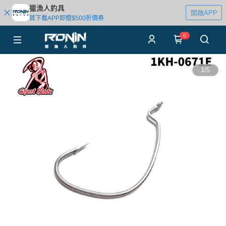
獵漁人釣具
開啟APP
首下載APP即贈$500折價券
0
1
/
5