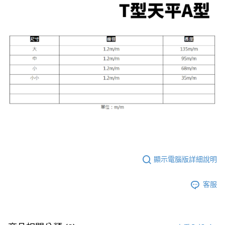
顯示電腦版詳細說明
客服