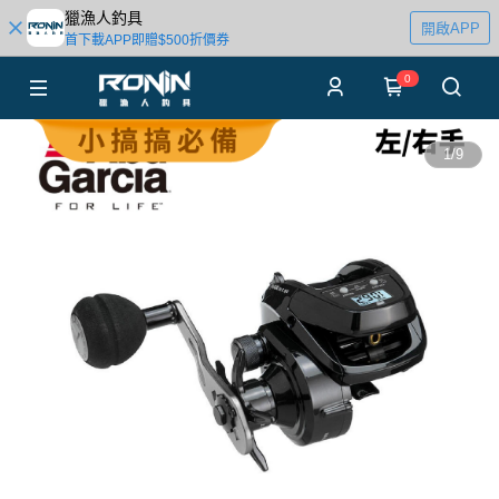
獵漁人釣具
開啟APP
首下載APP即贈$500折價券
0
1
/
9