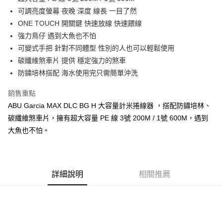
２．便利：只要手機號碼，簡訊認證，即可結帳。
法說明評估內容。
可調亮度螢幕 夜晚 深度 線長 一目了然
３．安心：先確認商品／服務後，再付款。
【繳款方式說明】
運送方式
ONE TOUCH 開關鍵 快速放線 快速餵線
1.分期款項不併入電信帳單，「大哥付你分期」於每月結算日後寄送繳費提
【「AFTEE先享後付」結帳流程】
全家取貨付款
醒簡訊。
強力鳥仔 遇到大魚也不怕
１．於結帳方式選擇「AFTEE先享後付」後，將跳轉至「AFTEE先享後付」
2.透過簡訊連結打開帳單後，可選擇「超商條碼／台灣大直營門市／銀行轉
每筆NT$60，滿NT$1,200(含以上)免運費
結帳頁面，進行簡訊認證並確認金額後，即可完成結帳。
可變式手把 針對不同體型 性別的人也可以輕鬆使用
帳／街口支付／iPASS MONEY」等通路繳費。
２．訂單成立數日內，您將收到繳費通知簡訊。
碳纖維煞車片 提供 穩定強力的煞車
付款後全家取貨
３．收到繳費通知簡訊後14天內，點擊此簡訊中的連結，可透過四大超商／
【注意事項】
防鏽培林搭配 海水使用完只需簡單沖洗
ATM／網路銀行／等多元方式進行付款，方視為交易完成。
每筆NT$60，滿NT$1,200(含以上)免運費
1.本服務係由「台灣大哥大股份有限公司」（以下簡稱本公司）所提供，讓
※ 請注意：結帳手續完成當下不需立刻繳費，但若您需要取消訂單，請聯絡
用戶於交易時，得透過本服務購買商品或服務，並由商店將買賣／分期付款
購買商品的店家。未經商家同意取消之訂單仍視為有效，需透過AFTEE先享
銷售重點
7-11取貨付款
買賣價金債權讓與本公司後，依約使用本公司帳單繳交帳款。
後付繳納相關費用。
2.基於同意付款使用「大哥付你分期」之契約關係目的，商店將以您的個人
ABU Garcia MAX DLC BG H 大容量計米捲線器 ，搭配防鏽培林、
每筆NT$60，滿NT$1,200(含以上)免運費
※ 交易是否成功請以「AFTEE先享後付 」之結帳頁面顯示為準，若有關於
資料（包含姓名、電話或地址）提供予台灣大哥大進項蒐集、處理及利用，
碳纖維煞車片，擁有超大容量 PE 線 3號 200M / 1號 600M，遇到
是否繳費成功／繳費後需取消欲退款等相關疑問，請聯繫「AFTEE先享後付
由本公司與您本人進行分期帳單所需資料之確認、核對及更正。
客戶支援中心」
https://netprotections.freshdesk.com/support/home
付款後7-11取貨
大魚也不怕。
3.完整用戶服務條款，請詳閱以下連結：
https://oppay.tw/userRule
每筆NT$60，滿NT$1,200(含以上)免運費
【注意事項】
１．透過由恩沛科技股份有限公司提供之「AFTEE先享後付」服務完成之交
一般宅配（門市自取請勿下單，請聯繫客服）
易，需依本服務之必要範圍內提供個人資料，並將交易相關給付款項請求債
權轉讓予恩沛科技股份有限公司。
每筆NT$100，滿NT$2,000(含以上)免運費
詳細說明
相關推薦
２．關於個人資料處理事宜，請瀏覽以下網址：
https://aftee.tw/terms/#terms3
離島一般宅配
３．未成年的使用者請事先徵得法定代理人或監護人之同意方可使用
每筆NT$200，滿NT$2,000(含以上)免運費
「AFTEE先享後付」，若未經同意申辦者引起之損失，本公司不負相關責
任。