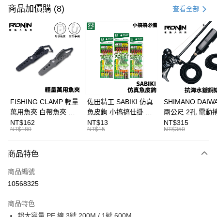
信用卡一次付款
商品加價購 (8)
查看全部
信用卡分期付款
3 期 0 利率 每期
NT$1,566
21家銀行
合作金庫商業銀行
第一商業銀行
超商取貨付款
華南商業銀行
彰化商業銀行
Apple Pay
上海商業儲蓄銀行
台北富邦商業銀行
國泰世華商業銀行
兆豐國際商業銀行
街口支付
臺灣中小企業銀行
台中商業銀行
FISHING CLAMP 輕量
佐田精工 SABIKI 仿真
SHIMANO DAI
匯豐（台灣）商業銀行
華泰商業銀行
萬用魚夾 白帶魚夾 船
魚皮鉤 小搞搞仕掛 船
兩公尺 2孔 電動
悠遊付
聯邦商業銀行
遠東國際商業銀行
釣魚夾 可單手操作
釣 竹筴 鯖魚 H375
奶瓶電源線 奶瓶
NT$162
NT$13
NT$315
元大商業銀行
永豐商業銀行
NT$180
NT$15
NT$350
大哥付你分期
T1090
線 T998
玉山商業銀行
星展（台灣）商業銀行
相關說明
台新國際商業銀行
中國信託商業銀行
商品特色
【大哥付你分期使用說明】
台灣樂天信用卡公司
AFTEE先享後付
1.本服務由台灣大哥大提供，台灣大哥大用戶可立即使用無須另外申請。
商品編號
2.付款方式選擇「大哥付你分期」，訂單成立後會自動跳轉到大哥付的交易
相關說明
流程，驗證手機門號後，選擇欲分期的期數、繳款截止日，確認付款後即完
10568325
【關於「AFTEE先享後付」】
成交易。
ATM付款
AFTEE先享後付是「在收到商品之後才付款」的支付方式。 讓您購物簡單
3.實際核准額度、可分期數及費用金額請依後續交易確認頁面所載為準。
便利好安心！
商品特色
4.訂單成立30分鐘內，如未前往確認交易或遇審核未通過，訂單將自動取
貨到付款
１．簡單：不需註冊會員、不需綁卡、不需儲值。
消。如遇「轉專審核」未通過狀況，表示未達大哥付你分期系統評分，恕無
超大容量 PE 線 3號 200M / 1號 600M