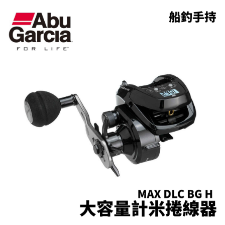
貨到付款（門市自取請勿下單，請聯繫客服）
４．使用「AFTEE先享後付」時，將依據個別帳號之用戶狀況，依本公司即
時審查核予不同之上限額度；若仍有額度不足之情形，本公司將視審查結果
每筆NT$200，滿NT$3,000(含以上)免運費
請求用戶進行身份認證。
５．嚴禁一人註冊多個帳號或使用他人資訊註冊。若發現惡意使用之情形，
國家/地區配送(**下單前請私訊客服確認實際運費(運費另
查看運費
恩沛科技股份有限公司將有權停止該用戶之使用額度並採取法律行動。
計)，訂單才得以成立**)