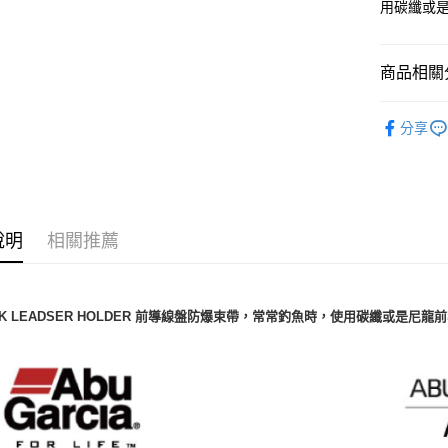
聯邦商
用碳纖或
元大商
大哥付你
玉山商
相關說明
台新國
商品相關分
【大哥付
台灣樂
AFTEE先
1.本服務
2.付款方
相關說明
釣魚收納
流程，驗
分享
【關於「A
ATM付款
品牌專區
完成交易
AFTEE
3.實際核
便利好安
4.訂單成
貨到付款
１．簡單
消。如遇
２．便利
無法說明
３．安心
【繳款方
說明
相關推薦
運送方式
1.分期款
【「AFT
醒簡訊。
１．於結帳
全家取貨
2.透過簡
付」結帳
帳／街口支
每筆NT$6
２．訂單
CK LEADSER HOLDER 前導線盤防爆束帶，常常釣魚時，使用碳纖或是
３．收到繳
【注意事
／ATM／
付款後全
1.本服務
※ 請注意
每筆NT$6
用戶於交
絡購買商品
款買賣價
先享後付
7-11取貨
2.基於同
※ 交易是
資料（包
是否繳費成
每筆NT$6