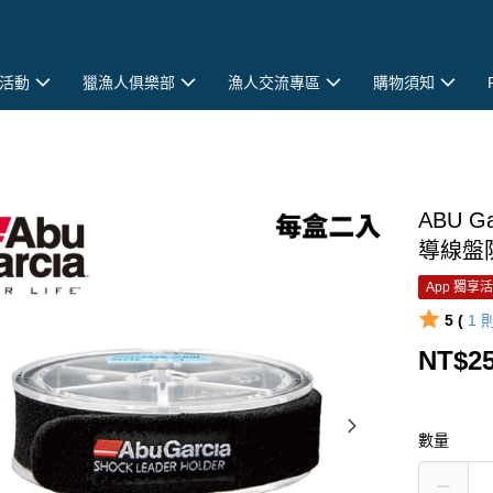
活動
獵漁人俱樂部
漁人交流專區
購物須知
ABU G
導線盤防
App 獨享
5 (
1
NT$2
數量