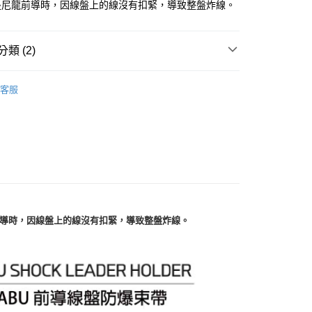
業銀行
遠東國際商業銀行
是尼龍前導時，因線盤上的線沒有扣緊，導致整盤炸線。
業銀行
永豐商業銀行
分期
業銀行
星展（台灣）商業銀行
際商業銀行
中國信託商業銀行
類 (2)
你分期使用說明】
天信用卡公司
享後付
由台灣大哥大提供，台灣大哥大用戶可立即使用無須另外申請。
式選擇「大哥付你分期」，訂單成立後會自動跳轉到大哥付的交易
其他收納
證手機門號後，選擇欲分期的期數、繳款截止日，確認付款後即
客服
FTEE先享後付」】
。
Abu Garcia
先享後付是「在收到商品之後才付款」的支付方式。 讓您購物簡單
准額度、可分期數及費用金額請依後續交易確認頁面所載為準。
心！
立30分鐘內，如未前往確認交易或遇審核未通過，訂單將自動取
：不需註冊會員、不需綁卡、不需儲值。
「轉專審核」未通過狀況，表示未達大哥付你分期系統評分，恕
：只要手機號碼，簡訊認證，即可結帳。
評估內容。
：先確認商品／服務後，再付款。
式說明】
項不併入電信帳單，「大哥付你分期」於每月結算日後寄送繳費提
EE先享後付」結帳流程】
方式選擇「AFTEE先享後付」後，將跳轉至「AFTEE先享後
付款
訊連結打開帳單後，可選擇「超商條碼／台灣大直營門市／銀行轉
頁面，進行簡訊認證並確認金額後，即可完成結帳。
付／iPASS MONEY」等通路繳費。
0，滿NT$1,200(含以上)免運費
成立數日內，您將收到繳費通知簡訊。
尼龍前導時，因線盤上的線沒有扣緊，導致整盤炸線。
費通知簡訊後14天內，點擊此簡訊中的連結，可透過四大超商
項】
網路銀行／等多元方式進行付款，方視為交易完成。
家取貨
係由「台灣大哥大股份有限公司」（以下簡稱本公司）所提供，讓
：結帳手續完成當下不需立刻繳費，但若您需要取消訂單，請聯
0，滿NT$1,200(含以上)免運費
易時，得透過本服務購買商品或服務，並由商店將買賣／分期付
的店家。未經商家同意取消之訂單仍視為有效，需透過AFTEE
金債權讓與本公司後，依約使用本公司帳單繳交帳款。
繳納相關費用。
付款
意付款使用「大哥付你分期」之契約關係目的，商店將以您的個人
否成功請以「AFTEE先享後付 」之結帳頁面顯示為準，若有關於
含姓名、電話或地址）提供予台灣大哥大進項蒐集、處理及利
功／繳費後需取消欲退款等相關疑問，請聯繫「AFTEE先享後
0，滿NT$1,200(含以上)免運費