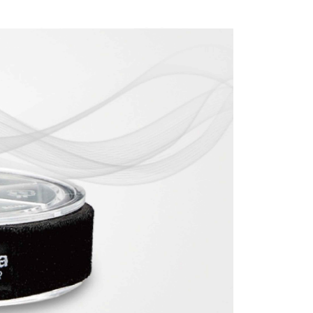
公司與您本人進行分期帳單所需資料之確認、核對及更正。
援中心」
https://netprotections.freshdesk.com/support/home
戶服務條款，請詳閱以下連結：
https://oppay.tw/userRule
1取貨
項】
0，滿NT$1,200(含以上)免運費
恩沛科技股份有限公司提供之「AFTEE先享後付」服務完成之
依本服務之必要範圍內提供個人資料，並將交易相關給付款項請
（門市自取請勿下單，請聯繫客服）
讓予恩沛科技股份有限公司。
個人資料處理事宜，請瀏覽以下網址：
00，滿NT$2,000(含以上)免運費
ee.tw/terms/#terms3
年的使用者請事先徵得法定代理人或監護人之同意方可使用
宅配
E先享後付」，若未經同意申辦者引起之損失，本公司不負相關責
00，滿NT$2,000(含以上)免運費
AFTEE先享後付」時，將依據個別帳號之用戶狀況，依本公司
（門市自取請勿下單，請聯繫客服）
核予不同之上限額度；若仍有額度不足之情形，本公司將視審查
用戶進行身份認證。
00，滿NT$3,000(含以上)免運費
一人註冊多個帳號或使用他人資訊註冊。若發現惡意使用之情
科技股份有限公司將有權停止該用戶之使用額度並採取法律行
配送(**下單前請私訊客服確認實際運費(運費另
查看運費
得以成立**)