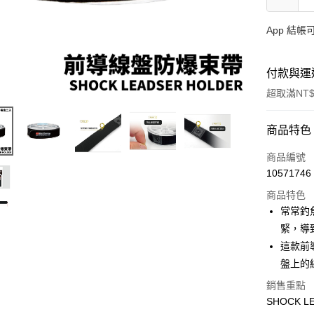
App 結
付款與運
超取滿NT$
付款方式
商品特色
信用卡一
商品編號
10571746
信用卡分
商品特色
3 期 
常常釣
合作金
緊，導
超商取貨
華南商
這款前
Apple Pay
上海商
盤上的
國泰世
街口支付
銷售重點
臺灣中
匯豐（
SHOCK 
悠遊付