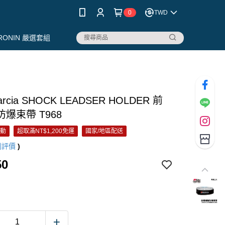
0
TWD
RONIN 嚴選套組
arcia SHOCK LEADSER HOLDER 前
爆束帶 T968
活動
超取滿NT$1,200免運
國家/地區配送
則評價
)
50