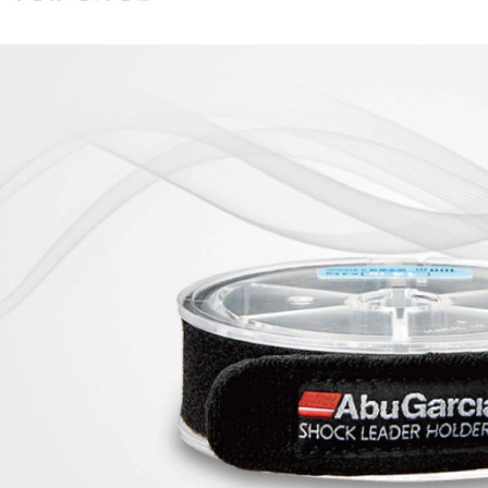
用，由本
付客戶支
3.完整用
付款後7-1
【注意事
每筆NT$6
１．透過由
交易，需
一般宅配
求債權轉
２．關於
每筆NT$1
https://aft
３．未成
離島一般
「AFTE
每筆NT$2
任。
４．使用「
貨到付款
即時審查
結果請求
每筆NT$2
５．嚴禁
形，恩沛
國家/地區
動。
計)，訂單才