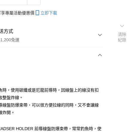
帳可享專屬活動優惠價
立即下載
送方式
清除
1,200免運
紀錄
次付款
期付款
0 利率 每期
NT$83
21家銀行
魚時，使用碳纖或是尼龍前導時，因線盤上的線沒有扣
庫商業銀行
第一商業銀行
致整盤炸線。
付款
業銀行
彰化商業銀行
導線盤防爆束帶，可以很方便拉線的同時，又不會讓線
業儲蓄銀行
台北富邦商業銀行
線炸開。
華商業銀行
兆豐國際商業銀行
小企業銀行
台中商業銀行
台灣）商業銀行
華泰商業銀行
LEADSER HOLDER 前導線盤防爆束帶，常常釣魚時，使