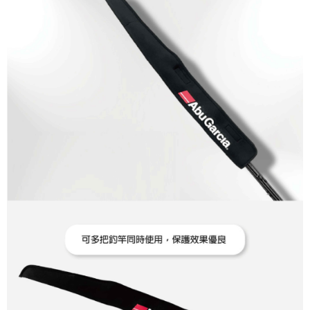
1.分期款項不併入電信帳單，「大哥付你分期」於每月結算日後寄送繳費提
【「AFTEE先享後付」結帳流程】
全家取貨付款
醒簡訊。
１．於結帳方式選擇「AFTEE先享後付」後，將跳轉至「AFTEE先享後付」
2.透過簡訊連結打開帳單後，可選擇「超商條碼／台灣大直營門市／銀行轉
每筆NT$60，滿NT$1,200(含以上)免運費
結帳頁面，進行簡訊認證並確認金額後，即可完成結帳。
帳／街口支付／iPASS MONEY」等通路繳費。
２．訂單成立數日內，您將收到繳費通知簡訊。
付款後全家取貨
３．收到繳費通知簡訊後14天內，點擊此簡訊中的連結，可透過四大超商／
【注意事項】
ATM／網路銀行／等多元方式進行付款，方視為交易完成。
每筆NT$60，滿NT$1,200(含以上)免運費
1.本服務係由「台灣大哥大股份有限公司」（以下簡稱本公司）所提供，讓
※ 請注意：結帳手續完成當下不需立刻繳費，但若您需要取消訂單，請聯絡
用戶於交易時，得透過本服務購買商品或服務，並由商店將買賣／分期付款
購買商品的店家。未經商家同意取消之訂單仍視為有效，需透過AFTEE先享
7-11取貨付款
買賣價金債權讓與本公司後，依約使用本公司帳單繳交帳款。
後付繳納相關費用。
2.基於同意付款使用「大哥付你分期」之契約關係目的，商店將以您的個人
每筆NT$60，滿NT$1,200(含以上)免運費
※ 交易是否成功請以「AFTEE先享後付 」之結帳頁面顯示為準，若有關於
資料（包含姓名、電話或地址）提供予台灣大哥大進項蒐集、處理及利用，
是否繳費成功／繳費後需取消欲退款等相關疑問，請聯繫「AFTEE先享後付
由本公司與您本人進行分期帳單所需資料之確認、核對及更正。
客戶支援中心」
https://netprotections.freshdesk.com/support/home
付款後7-11取貨
3.完整用戶服務條款，請詳閱以下連結：
https://oppay.tw/userRule
每筆NT$60，滿NT$1,200(含以上)免運費
【注意事項】
１．透過由恩沛科技股份有限公司提供之「AFTEE先享後付」服務完成之交
一般宅配（門市自取請勿下單，請聯繫客服）
易，需依本服務之必要範圍內提供個人資料，並將交易相關給付款項請求債
權轉讓予恩沛科技股份有限公司。
每筆NT$100，滿NT$2,000(含以上)免運費
２．關於個人資料處理事宜，請瀏覽以下網址：
https://aftee.tw/terms/#terms3
離島一般宅配
３．未成年的使用者請事先徵得法定代理人或監護人之同意方可使用
每筆NT$200，滿NT$2,000(含以上)免運費
「AFTEE先享後付」，若未經同意申辦者引起之損失，本公司不負相關責
任。
貨到付款（門市自取請勿下單，請聯繫客服）
４．使用「AFTEE先享後付」時，將依據個別帳號之用戶狀況，依本公司即
時審查核予不同之上限額度；若仍有額度不足之情形，本公司將視審查結果
每筆NT$200，滿NT$3,000(含以上)免運費