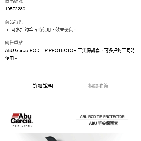
商品編號
信用卡分期付款
10572280
3 期 0 利率 每期
NT$160
21家銀行
商品特色
合作金庫商業銀行
第一商業銀行
超商取貨付款
可多把釣竿同時使用，效果優良。
華南商業銀行
彰化商業銀行
Apple Pay
上海商業儲蓄銀行
台北富邦商業銀行
銷售重點
國泰世華商業銀行
兆豐國際商業銀行
街口支付
ABU Garcia ROD TIP PROTECTOR 竿尖保護套，可多把釣竿同時
臺灣中小企業銀行
台中商業銀行
使用。
匯豐（台灣）商業銀行
華泰商業銀行
悠遊付
聯邦商業銀行
遠東國際商業銀行
元大商業銀行
永豐商業銀行
大哥付你分期
玉山商業銀行
星展（台灣）商業銀行
相關說明
台新國際商業銀行
中國信託商業銀行
詳細說明
相關推薦
【大哥付你分期使用說明】
台灣樂天信用卡公司
AFTEE先享後付
1.本服務由台灣大哥大提供，台灣大哥大用戶可立即使用無須另外申請。
2.付款方式選擇「大哥付你分期」，訂單成立後會自動跳轉到大哥付的交易
相關說明
流程，驗證手機門號後，選擇欲分期的期數、繳款截止日，確認付款後即完
【關於「AFTEE先享後付」】
成交易。
ATM付款
AFTEE先享後付是「在收到商品之後才付款」的支付方式。 讓您購物簡單
3.實際核准額度、可分期數及費用金額請依後續交易確認頁面所載為準。
便利好安心！
4.訂單成立30分鐘內，如未前往確認交易或遇審核未通過，訂單將自動取
貨到付款
１．簡單：不需註冊會員、不需綁卡、不需儲值。
消。如遇「轉專審核」未通過狀況，表示未達大哥付你分期系統評分，恕無
２．便利：只要手機號碼，簡訊認證，即可結帳。
法說明評估內容。
３．安心：先確認商品／服務後，再付款。
【繳款方式說明】
運送方式