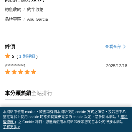
釣魚收納
釣竿收納
品牌專區
Abu Garcia
評價
查看全部
5
(
1
則評價
)
t************1
2025/12/18
本分類熱銷
全站排行
本網站中使用 cookie，欲查詢有關本網站使用 cookie 方式之詳情，及若您不希
熱門標籤
望在電腦上使用 cookie 時應如何變更電腦的 cookie 設定，請參閱本網站「
隱私
權條款
」之 Cookie 聲明。您繼續使用本網站即表示您同意本公司得按本網站使
用條款之 Cookie 聲明使用 cookie。
了解更多 >