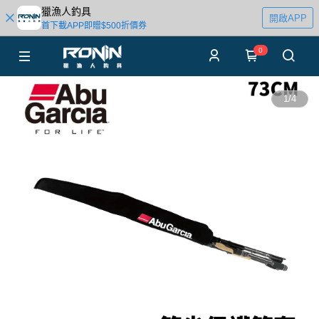
獵漁人釣具
開啟APP
首下載APP即贈$500折價券
0
1
/
4