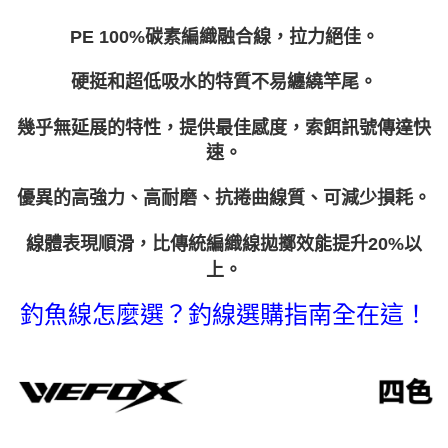
２．便利：只要手機號碼，簡訊認證，即可結帳。
法說明評估內容。
３．安心：先確認商品／服務後，再付款。
【繳款方式說明】
運送方式
PE 100%碳素編織融合線，拉力絕佳。
1.分期款項不併入電信帳單，「大哥付你分期」於每月結算日後寄送繳費提
【「AFTEE先享後付」結帳流程】
全家取貨付款
醒簡訊。
１．於結帳方式選擇「AFTEE先享後付」後，將跳轉至「AFTEE先享後付」
硬挺和超低吸水的特質不易纏繞竿尾。
2.透過簡訊連結打開帳單後，可選擇「超商條碼／台灣大直營門市／銀行轉
每筆NT$60，滿NT$1,200(含以上)免運費
結帳頁面，進行簡訊認證並確認金額後，即可完成結帳。
帳／街口支付／iPASS MONEY」等通路繳費。
２．訂單成立數日內，您將收到繳費通知簡訊。
幾乎無延展的特性，提供最佳感度，索餌訊號傳達快
付款後全家取貨
３．收到繳費通知簡訊後14天內，點擊此簡訊中的連結，可透過四大超商／
【注意事項】
ATM／網路銀行／等多元方式進行付款，方視為交易完成。
速。
每筆NT$60，滿NT$1,200(含以上)免運費
1.本服務係由「台灣大哥大股份有限公司」（以下簡稱本公司）所提供，讓
※ 請注意：結帳手續完成當下不需立刻繳費，但若您需要取消訂單，請聯絡
用戶於交易時，得透過本服務購買商品或服務，並由商店將買賣／分期付款
購買商品的店家。未經商家同意取消之訂單仍視為有效，需透過AFTEE先享
7-11取貨付款
買賣價金債權讓與本公司後，依約使用本公司帳單繳交帳款。
優異的高強力、高耐磨、抗捲曲線質、可減少損耗。
後付繳納相關費用。
2.基於同意付款使用「大哥付你分期」之契約關係目的，商店將以您的個人
每筆NT$60，滿NT$1,200(含以上)免運費
※ 交易是否成功請以「AFTEE先享後付 」之結帳頁面顯示為準，若有關於
資料（包含姓名、電話或地址）提供予台灣大哥大進項蒐集、處理及利用，
是否繳費成功／繳費後需取消欲退款等相關疑問，請聯繫「AFTEE先享後付
線體表現順滑，比傳統編織線拋擲效能提升20%以
由本公司與您本人進行分期帳單所需資料之確認、核對及更正。
客戶支援中心」
https://netprotections.freshdesk.com/support/home
付款後7-11取貨
3.完整用戶服務條款，請詳閱以下連結：
https://oppay.tw/userRule
上。
每筆NT$60，滿NT$1,200(含以上)免運費
【注意事項】
釣魚線怎麼選？釣線選購指南全在這！
１．透過由恩沛科技股份有限公司提供之「AFTEE先享後付」服務完成之交
一般宅配（門市自取請勿下單，請聯繫客服）
易，需依本服務之必要範圍內提供個人資料，並將交易相關給付款項請求債
權轉讓予恩沛科技股份有限公司。
每筆NT$100，滿NT$2,000(含以上)免運費
２．關於個人資料處理事宜，請瀏覽以下網址：
https://aftee.tw/terms/#terms3
離島一般宅配
３．未成年的使用者請事先徵得法定代理人或監護人之同意方可使用
每筆NT$200，滿NT$2,000(含以上)免運費
「AFTEE先享後付」，若未經同意申辦者引起之損失，本公司不負相關責
任。