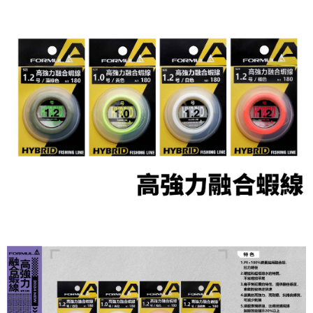
貨到付款（門市自取請勿下單，請聯繫客服）
４．使用「AFTEE先享後付」時，將依據個別帳號之用戶狀況，依本公司即
時審查核予不同之上限額度；若仍有額度不足之情形，本公司將視審查結果
每筆NT$200，滿NT$3,000(含以上)免運費
請求用戶進行身份認證。
５．嚴禁一人註冊多個帳號或使用他人資訊註冊。若發現惡意使用之情形，
國家/地區配送(**下單前請私訊客服確認實際運費(運費另
查看運費
恩沛科技股份有限公司將有權停止該用戶之使用額度並採取法律行動。
計)，訂單才得以成立**)