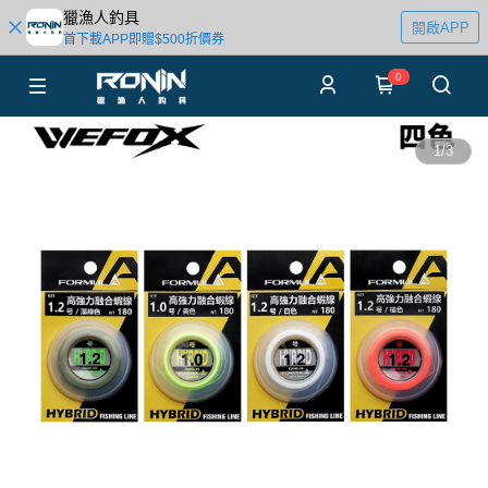
獵漁人釣具
開啟APP
首下載APP即贈$500折價券
0
1
/
3