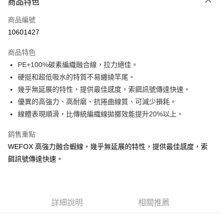
商品特色
信用卡一次付款
商品編號
信用卡分期付款
10601427
3 期 0 利率 每期
NT$60
21家銀行
商品特色
合作金庫商業銀行
第一商業銀行
超商取貨付款
PE+100%碳素編織融合線，拉力絕佳。
華南商業銀行
彰化商業銀行
硬挺和超低吸水的特質不易纏繞竿尾。
Apple Pay
上海商業儲蓄銀行
台北富邦商業銀行
國泰世華商業銀行
兆豐國際商業銀行
幾乎無延展的特性，提供最佳感度，索餌訊號傳達快速。
街口支付
臺灣中小企業銀行
台中商業銀行
優異的高強力、高耐磨、抗捲曲線質、可減少損耗。
匯豐（台灣）商業銀行
華泰商業銀行
線體表現順滑，比傳統編織線拋擲效能提升20%以上。
悠遊付
聯邦商業銀行
遠東國際商業銀行
元大商業銀行
永豐商業銀行
大哥付你分期
銷售重點
玉山商業銀行
星展（台灣）商業銀行
相關說明
WEFOX 高強力融合蝦線，幾乎無延展的特性，提供最佳感度，索
台新國際商業銀行
中國信託商業銀行
【大哥付你分期使用說明】
餌訊號傳達快速。
台灣樂天信用卡公司
AFTEE先享後付
1.本服務由台灣大哥大提供，台灣大哥大用戶可立即使用無須另外申請。
2.付款方式選擇「大哥付你分期」，訂單成立後會自動跳轉到大哥付的交易
相關說明
流程，驗證手機門號後，選擇欲分期的期數、繳款截止日，確認付款後即完
【關於「AFTEE先享後付」】
成交易。
ATM付款
AFTEE先享後付是「在收到商品之後才付款」的支付方式。 讓您購物簡單
3.實際核准額度、可分期數及費用金額請依後續交易確認頁面所載為準。
詳細說明
相關推薦
便利好安心！
4.訂單成立30分鐘內，如未前往確認交易或遇審核未通過，訂單將自動取
貨到付款
１．簡單：不需註冊會員、不需綁卡、不需儲值。
消。如遇「轉專審核」未通過狀況，表示未達大哥付你分期系統評分，恕無