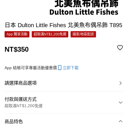
日本 Dulton Little Fishes 北美魚布偶吊飾 T895
App 獨享活動
超取滿NT$1,200免運
國家/地區配送
NT$350
App 結帳可享專屬活動優惠價
立即下載
請選擇商品選項
付款與運送方式
超取滿NT$1,200免運
付款方式
商品特色
信用卡一次付款