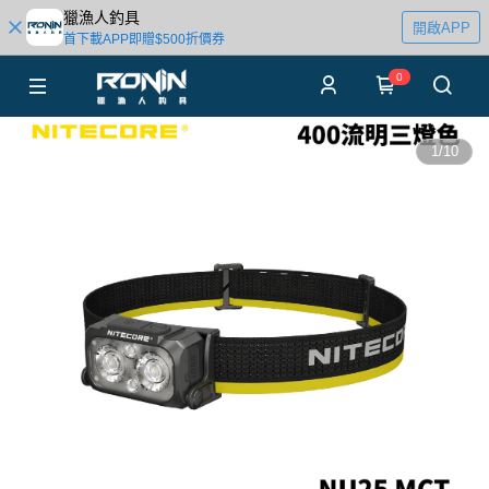
獵漁人釣具
開啟APP
首下載APP即贈$500折價券
0
1
/
10