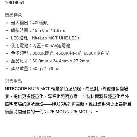
10619051
3 期 0 利率 每期
NT$400
21家銀行
商品特色
合作金庫商業銀行
第一商業銀行
超商取貨付款
最大輸出：400流明
華南商業銀行
彰化商業銀行
續航時間：45 h 0 m / 1.87 d
Apple Pay
上海商業儲蓄銀行
台北富邦商業銀行
國泰世華商業銀行
兆豐國際商業銀行
LED燈珠：NiteLab MCT UHE LEDs
街口支付
臺灣中小企業銀行
台中商業銀行
使用電池：內置700mAh鋰電池
匯豐（台灣）商業銀行
華泰商業銀行
色溫類型：3000K暖光, 4500K中白光, 6500K冷白光
悠遊付
聯邦商業銀行
遠東國際商業銀行
產品尺寸：60.0mm x 34.4mm x 27.2mm
元大商業銀行
永豐商業銀行
大哥付你分期
產品重量：50 g / 1.76 oz
玉山商業銀行
星展（台灣）商業銀行
相關說明
台新國際商業銀行
中國信託商業銀行
【大哥付你分期使用說明】
銷售重點
台灣樂天信用卡公司
AFTEE先享後付
1.本服務由台灣大哥大提供，台灣大哥大用戶可立即使用無須另外申請。
NITECORE NU25 MCT 輕量多色溫頭燈，為應對戶外覆雜多變場
2.付款方式選擇「大哥付你分期」，訂單成立後會自動跳轉到大哥付的交易
相關說明
景，提供更多輕量化、專業化照明方案，奈特科爾將超輕量化戶外
流程，驗證手機門號後，選擇欲分期的期數、繳款截止日，確認付款後即完
【關於「AFTEE先享後付」】
成交易。
ATM付款
照明市場的頭號頭燈——NU25系列再革新，推出該系列史上最輕且
AFTEE先享後付是「在收到商品之後才付款」的支付方式。 讓您購物簡單
3.實際核准額度、可分期數及費用金額請依後續交易確認頁面所載為準。
便利好安心！
續航時間最長的一代NU25 MCT/NU25 MCT UL。
4.訂單成立30分鐘內，如未前往確認交易或遇審核未通過，訂單將自動取
貨到付款
１．簡單：不需註冊會員、不需綁卡、不需儲值。
消。如遇「轉專審核」未通過狀況，表示未達大哥付你分期系統評分，恕無
２．便利：只要手機號碼，簡訊認證，即可結帳。
法說明評估內容。
３．安心：先確認商品／服務後，再付款。
【繳款方式說明】
運送方式
1.分期款項不併入電信帳單，「大哥付你分期」於每月結算日後寄送繳費提