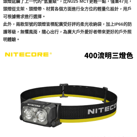
５．嚴禁一人註冊多個帳號或使用他人資訊註冊。若發現惡意使用之情形，
頭燈延續了上一代的“氫量級”，比NU25 MCT更輕一點，僅重47克，
恩沛科技股份有限公司將有權停止該用戶之使用額度並採取法律行動。
頭燈從支架、頭燈帶、材質各個方面進行全方位的輕量化設計，用戶
可根據需求進行選擇。
此外，兩款型號的頭燈皆標配廣受好評的柔光收納袋，加上IP66的防
護等級，無懼風雨，隨心出行，為廣大戶外愛好者帶來更好的戶外照
明體驗。