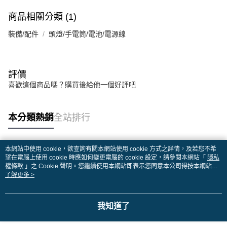
商品相關分類 (1)
裝備/配件
頭燈/手電筒/電池/電源線
評價
喜歡這個商品嗎？購買後給他一個好評吧
本分類熱銷
全站排行
本網站中使用 cookie，欲查詢有關本網站使用 cookie 方式之詳情，及若您不希
熱門標籤
望在電腦上使用 cookie 時應如何變更電腦的 cookie 設定，請參閱本網站「
隱私
權條款
」之 Cookie 聲明。您繼續使用本網站即表示您同意本公司得按本網站使
用條款之 Cookie 聲明使用 cookie。
了解更多 >
我知道了