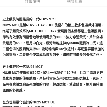
【「AFTEE先享後付」結帳流程】
詳細說明
相關推薦
全家取貨付款
醒簡訊。
１．於結帳方式選擇「AFTEE先享後付」後，將跳轉至「AFTEE先享後付」
2.透過簡訊連結打開帳單後，可選擇「超商條碼／台灣大直營門市／銀行轉
每筆NT$60，滿NT$1,200(含以上)免運費
結帳頁面，進行簡訊認證並確認金額後，即可完成結帳。
帳／街口支付／iPASS MONEY」等通路繳費。
２．訂單成立數日內，您將收到繳費通知簡訊。
付款後全家取貨
３．收到繳費通知簡訊後14天內，點擊此簡訊中的連結，可透過四大超商／
史上續航時間最長的一代NU25 MCT
【注意事項】
ATM／網路銀行／等多元方式進行付款，方視為交易完成。
每筆NT$60，滿NT$1,200(含以上)免運費
1.本服務係由「台灣大哥大股份有限公司」（以下簡稱本公司）所提供，讓
NU25 MCT是繼NU27、HA23 UHE後發布的第三款多色溫戶外頭燈，
※ 請注意：結帳手續完成當下不需立刻繳費，但若您需要取消訂單，請聯絡
用戶於交易時，得透過本服務購買商品或服務，並由商店將買賣／分期付款
購買商品的店家。未經商家同意取消之訂單仍視為有效，需透過AFTEE先享
搭載了超高效率的MCT UHE LEDs，實現兩個主燈都是三色溫照明，
7-11取貨付款
買賣價金債權讓與本公司後，依約使用本公司帳單繳交帳款。
後付繳納相關費用。
即能有效應對雨霧雪地等使用場景的3000K強力穿透黃光、戶外全場
2.基於同意付款使用「大哥付你分期」之契約關係目的，商店將以您的個人
每筆NT$60，滿NT$1,200(含以上)免運費
※ 交易是否成功請以「AFTEE先享後付 」之結帳頁面顯示為準，若有關於
資料（包含姓名、電話或地址）提供予台灣大哥大進項蒐集、處理及利用，
景適用的4500K通用中白光、疲勞時能提神的6500K醒目冷白光，這
是否繳費成功／繳費後需取消欲退款等相關疑問，請聯繫「AFTEE先享後付
由本公司與您本人進行分期帳單所需資料之確認、核對及更正。
客戶支援中心」
https://netprotections.freshdesk.com/support/home
付款後7-11取貨
三種色溫的照明皆支持400流明輸出與132米遠射，再配置容量增加的
3.完整用戶服務條款，請詳閱以下連結：
https://oppay.tw/userRule
每筆NT$60，滿NT$1,200(含以上)免運費
內置電池，二者結合使其成為該系列史上續航時間最長的叠代之作。
【注意事項】
１．透過由恩沛科技股份有限公司提供之「AFTEE先享後付」服務完成之交
一般宅配（門市自取請勿下單，請聯繫客服）
易，需依本服務之必要範圍內提供個人資料，並將交易相關給付款項請求債
史上最輕的一代NU25 MCT
權轉讓予恩沛科技股份有限公司。
每筆NT$100，滿NT$2,000(含以上)免運費
NU25 MCT整體僅重50克，較上一代減少了10.7%，且為了追求更輕
２．關於個人資料處理事宜，請瀏覽以下網址：
https://aftee.tw/terms/#terms3
量化與更優的使用體驗，奈特科爾在支架與頭燈帶的選擇上，選用了
離島一般宅配
３．未成年的使用者請事先徵得法定代理人或監護人之同意方可使用
品牌專業越野跑系列頭燈的同款，輕盈透氣、緊密貼合，提升長時間
每筆NT$200，滿NT$2,000(含以上)免運費
「AFTEE先享後付」，若未經同意申辦者引起之損失，本公司不負相關責
佩戴的舒適感。
任。
貨到付款（門市自取請勿下單，請聯繫客服）
４．使用「AFTEE先享後付」時，將依據個別帳號之用戶狀況，依本公司即
時審查核予不同之上限額度；若仍有額度不足之情形，本公司將視審查結果
每筆NT$200，滿NT$3,000(含以上)免運費
全方位輕量化設計的NU25 MCT UL
請求用戶進行身份認證。