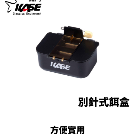
1.分期款項不併入電信帳單，「大哥付你分期」於每月結算日後寄送繳費提
【「AFTEE先享後付」結帳流程】
全家取貨付款
醒簡訊。
１．於結帳方式選擇「AFTEE先享後付」後，將跳轉至「AFTEE先享後付」
2.透過簡訊連結打開帳單後，可選擇「超商條碼／台灣大直營門市／銀行轉
每筆NT$60，滿NT$1,200(含以上)免運費
結帳頁面，進行簡訊認證並確認金額後，即可完成結帳。
帳／街口支付／iPASS MONEY」等通路繳費。
２．訂單成立數日內，您將收到繳費通知簡訊。
付款後全家取貨
３．收到繳費通知簡訊後14天內，點擊此簡訊中的連結，可透過四大超商／
【注意事項】
ATM／網路銀行／等多元方式進行付款，方視為交易完成。
每筆NT$60，滿NT$1,200(含以上)免運費
1.本服務係由「台灣大哥大股份有限公司」（以下簡稱本公司）所提供，讓
※ 請注意：結帳手續完成當下不需立刻繳費，但若您需要取消訂單，請聯絡
用戶於交易時，得透過本服務購買商品或服務，並由商店將買賣／分期付款
購買商品的店家。未經商家同意取消之訂單仍視為有效，需透過AFTEE先享
7-11取貨付款
買賣價金債權讓與本公司後，依約使用本公司帳單繳交帳款。
後付繳納相關費用。
2.基於同意付款使用「大哥付你分期」之契約關係目的，商店將以您的個人
每筆NT$60，滿NT$1,200(含以上)免運費
※ 交易是否成功請以「AFTEE先享後付 」之結帳頁面顯示為準，若有關於
資料（包含姓名、電話或地址）提供予台灣大哥大進項蒐集、處理及利用，
是否繳費成功／繳費後需取消欲退款等相關疑問，請聯繫「AFTEE先享後付
由本公司與您本人進行分期帳單所需資料之確認、核對及更正。
客戶支援中心」
https://netprotections.freshdesk.com/support/home
付款後7-11取貨
3.完整用戶服務條款，請詳閱以下連結：
https://oppay.tw/userRule
每筆NT$60，滿NT$1,200(含以上)免運費
【注意事項】
１．透過由恩沛科技股份有限公司提供之「AFTEE先享後付」服務完成之交
一般宅配（門市自取請勿下單，請聯繫客服）
易，需依本服務之必要範圍內提供個人資料，並將交易相關給付款項請求債
權轉讓予恩沛科技股份有限公司。
每筆NT$100，滿NT$2,000(含以上)免運費
２．關於個人資料處理事宜，請瀏覽以下網址：
https://aftee.tw/terms/#terms3
離島一般宅配
３．未成年的使用者請事先徵得法定代理人或監護人之同意方可使用
每筆NT$200，滿NT$2,000(含以上)免運費
「AFTEE先享後付」，若未經同意申辦者引起之損失，本公司不負相關責
任。
貨到付款（門市自取請勿下單，請聯繫客服）
４．使用「AFTEE先享後付」時，將依據個別帳號之用戶狀況，依本公司即
時審查核予不同之上限額度；若仍有額度不足之情形，本公司將視審查結果
每筆NT$200，滿NT$3,000(含以上)免運費