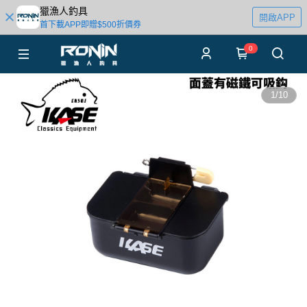
獵漁人釣具
開啟APP
首下載APP即贈$500折價券
0
1
/
10