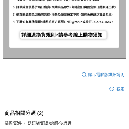
顯示電腦版詳細說明
客服
商品相關分類 (2)
裝備/配件
誘餌袋/餌盒/誘餌杓/蝦鏟