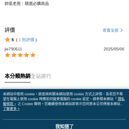
帥氣老爸｜精選必購商品
評價
查看全部
5
(
1
則評價
)
jie790611
2025/05/06
本分類熱銷
全站排行
本網站中使用 cookie，欲查詢有關本網站使用 cookie 方式之詳情，及若您不希
熱門標籤
望在電腦上使用 cookie 時應如何變更電腦的 cookie 設定，請參閱本網站「
隱私
權條款
」之 Cookie 聲明。您繼續使用本網站即表示您同意本公司得按本網站使
用條款之 Cookie 聲明使用 cookie。
了解更多 >
我知道了