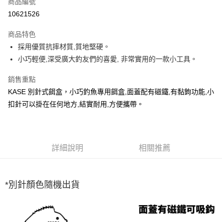
商品編號
信用卡分期付款
10621526
3 期 0 利率 每期
NT$26
21家銀行
商品特色
合作金庫商業銀行
第一商業銀行
超商取貨付款
採用優質抗摔材質,質地堅硬。
華南商業銀行
彰化商業銀行
小巧輕便,深受廣大釣友們的喜愛, 非常實用的一款小工具。
Apple Pay
上海商業儲蓄銀行
台北富邦商業銀行
國泰世華商業銀行
兆豐國際商業銀行
街口支付
銷售重點
臺灣中小企業銀行
台中商業銀行
KASE 別針式餌盒，小巧釣魚專用餌盒,面蓋配有磁鐵,有黏鉤功能,小
匯豐（台灣）商業銀行
華泰商業銀行
悠遊付
聯邦商業銀行
遠東國際商業銀行
扣針可以掛在任何地方,結實耐用,方便攜帶。
元大商業銀行
永豐商業銀行
大哥付你分期
玉山商業銀行
星展（台灣）商業銀行
相關說明
台新國際商業銀行
中國信託商業銀行
【大哥付你分期使用說明】
台灣樂天信用卡公司
AFTEE先享後付
詳細說明
相關推薦
1.本服務由台灣大哥大提供，台灣大哥大用戶可立即使用無須另外申請。
2.付款方式選擇「大哥付你分期」，訂單成立後會自動跳轉到大哥付的交易
相關說明
流程，驗證手機門號後，選擇欲分期的期數、繳款截止日，確認付款後即完
【關於「AFTEE先享後付」】
成交易。
ATM付款
AFTEE先享後付是「在收到商品之後才付款」的支付方式。 讓您購物簡單
*別針顏色隨機出貨
3.實際核准額度、可分期數及費用金額請依後續交易確認頁面所載為準。
便利好安心！
4.訂單成立30分鐘內，如未前往確認交易或遇審核未通過，訂單將自動取
貨到付款
１．簡單：不需註冊會員、不需綁卡、不需儲值。
消。如遇「轉專審核」未通過狀況，表示未達大哥付你分期系統評分，恕無
２．便利：只要手機號碼，簡訊認證，即可結帳。
法說明評估內容。
３．安心：先確認商品／服務後，再付款。
【繳款方式說明】
運送方式