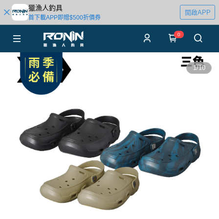
獵漁人釣具
開啟APP
首下載APP即贈$500折價券
0
1
/
10