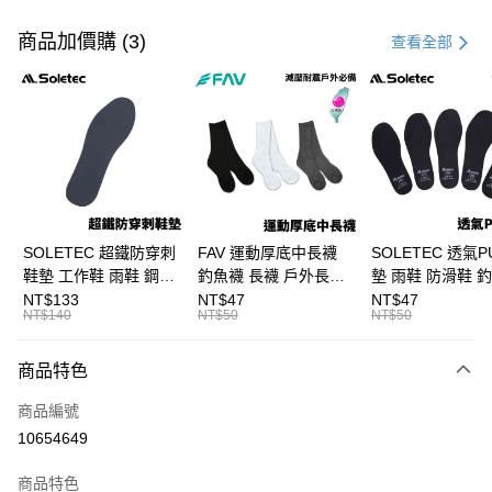
付款方式
信用卡一次付款
商品加價購 (3)
查看全部
信用卡分期付款
3 期 0 利率 每期
NT$433
21家銀行
合作金庫商業銀行
第一商業銀行
超商取貨付款
華南商業銀行
彰化商業銀行
Apple Pay
上海商業儲蓄銀行
台北富邦商業銀行
國泰世華商業銀行
兆豐國際商業銀行
街口支付
臺灣中小企業銀行
台中商業銀行
SOLETEC 超鐵防穿刺
FAV 運動厚底中長襪
SOLETEC 透氣P
匯豐（台灣）商業銀行
華泰商業銀行
鞋墊 工作鞋 雨鞋 鋼頭
釣魚襪 長襪 戶外長襪
墊 雨鞋 防滑鞋 
悠遊付
聯邦商業銀行
遠東國際商業銀行
鞋配件 C667
運動襪 C668
墊 溯溪鞋 C693
NT$133
NT$47
NT$47
元大商業銀行
永豐商業銀行
NT$140
NT$50
NT$50
大哥付你分期
玉山商業銀行
星展（台灣）商業銀行
相關說明
台新國際商業銀行
中國信託商業銀行
商品特色
【大哥付你分期使用說明】
台灣樂天信用卡公司
AFTEE先享後付
1.本服務由台灣大哥大提供，台灣大哥大用戶可立即使用無須另外申請。
商品編號
2.付款方式選擇「大哥付你分期」，訂單成立後會自動跳轉到大哥付的交易
相關說明
流程，驗證手機門號後，選擇欲分期的期數、繳款截止日，確認付款後即完
10654649
【關於「AFTEE先享後付」】
成交易。
ATM付款
AFTEE先享後付是「在收到商品之後才付款」的支付方式。 讓您購物簡單
3.實際核准額度、可分期數及費用金額請依後續交易確認頁面所載為準。
便利好安心！
商品特色
4.訂單成立30分鐘內，如未前往確認交易或遇審核未通過，訂單將自動取