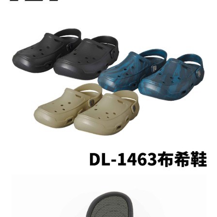
任。
貨到付款（門市自取請勿下單，請聯繫客服）
４．使用「AFTEE先享後付」時，將依據個別帳號之用戶狀況，依本公司即
時審查核予不同之上限額度；若仍有額度不足之情形，本公司將視審查結果
每筆NT$200，滿NT$3,000(含以上)免運費
請求用戶進行身份認證。
５．嚴禁一人註冊多個帳號或使用他人資訊註冊。若發現惡意使用之情形，
恩沛科技股份有限公司將有權停止該用戶之使用額度並採取法律行動。