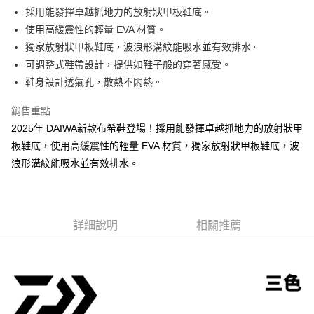
貨到付款
１．簡單：不需註冊會員、不需綁卡、不需儲值。
消。如遇「轉專審核」未通過狀況，表示未達大哥付你分期系統評分，恕無
採用能發揮卓越抓地力的放射狀甲板鞋底。
２．便利：只要手機號碼，簡訊認證，即可結帳。
法說明評估內容。
使用高緩震性的輕量 EVA 材質。
３．安心：先確認商品／服務後，再付款。
【繳款方式說明】
運送方式
獨家放射狀甲板鞋底，波浪形溝紋能吸水並有效排水。
1.分期款項不併入電信帳單，「大哥付你分期」於每月結算日後寄送繳費提
【「AFTEE先享後付」結帳流程】
全家取貨付款
醒簡訊。
可調整式鞋帶設計，提供如鞋子般的穿著感受。
１．於結帳方式選擇「AFTEE先享後付」後，將跳轉至「AFTEE先享後付」
2.透過簡訊連結打開帳單後，可選擇「超商條碼／台灣大直營門市／銀行轉
每筆NT$60，滿NT$1,200(含以上)免運費
結帳頁面，進行簡訊認證並確認金額後，即可完成結帳。
鞋身設計透氣孔，散熱不悶熱。
帳／街口支付／iPASS MONEY」等通路繳費。
２．訂單成立數日內，您將收到繳費通知簡訊。
付款後全家取貨
３．收到繳費通知簡訊後14天內，點擊此簡訊中的連結，可透過四大超商／
銷售重點
【注意事項】
ATM／網路銀行／等多元方式進行付款，方視為交易完成。
每筆NT$60，滿NT$1,200(含以上)免運費
1.本服務係由「台灣大哥大股份有限公司」（以下簡稱本公司）所提供，讓
2025年 DAIWA新款布希鞋登場！採用能發揮卓越抓地力的放射狀甲
※ 請注意：結帳手續完成當下不需立刻繳費，但若您需要取消訂單，請聯絡
用戶於交易時，得透過本服務購買商品或服務，並由商店將買賣／分期付款
購買商品的店家。未經商家同意取消之訂單仍視為有效，需透過AFTEE先享
板鞋底，使用高緩震性的輕量 EVA 材質，獨家放射狀甲板鞋底，波
7-11取貨付款
買賣價金債權讓與本公司後，依約使用本公司帳單繳交帳款。
後付繳納相關費用。
2.基於同意付款使用「大哥付你分期」之契約關係目的，商店將以您的個人
浪形溝紋能吸水並有效排水。
每筆NT$60，滿NT$1,200(含以上)免運費
※ 交易是否成功請以「AFTEE先享後付 」之結帳頁面顯示為準，若有關於
資料（包含姓名、電話或地址）提供予台灣大哥大進項蒐集、處理及利用，
是否繳費成功／繳費後需取消欲退款等相關疑問，請聯繫「AFTEE先享後付
由本公司與您本人進行分期帳單所需資料之確認、核對及更正。
客戶支援中心」
https://netprotections.freshdesk.com/support/home
付款後7-11取貨
3.完整用戶服務條款，請詳閱以下連結：
https://oppay.tw/userRule
每筆NT$60，滿NT$1,200(含以上)免運費
【注意事項】
詳細說明
相關推薦
１．透過由恩沛科技股份有限公司提供之「AFTEE先享後付」服務完成之交
一般宅配（門市自取請勿下單，請聯繫客服）
易，需依本服務之必要範圍內提供個人資料，並將交易相關給付款項請求債
權轉讓予恩沛科技股份有限公司。
每筆NT$100，滿NT$2,000(含以上)免運費
２．關於個人資料處理事宜，請瀏覽以下網址：
https://aftee.tw/terms/#terms3
離島一般宅配
３．未成年的使用者請事先徵得法定代理人或監護人之同意方可使用
每筆NT$200，滿NT$2,000(含以上)免運費
「AFTEE先享後付」，若未經同意申辦者引起之損失，本公司不負相關責