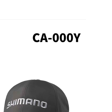
0，滿NT$1,200(含以上)免運費
費通知簡訊後14天內，點擊此簡訊中的連結，可透過四大超商
項】
網路銀行／等多元方式進行付款，方視為交易完成。
家取貨
係由「台灣大哥大股份有限公司」（以下簡稱本公司）所提供，讓
：結帳手續完成當下不需立刻繳費，但若您需要取消訂單，請聯
0，滿NT$1,200(含以上)免運費
易時，得透過本服務購買商品或服務，並由商店將買賣／分期付
的店家。未經商家同意取消之訂單仍視為有效，需透過AFTEE
金債權讓與本公司後，依約使用本公司帳單繳交帳款。
繳納相關費用。
付款
意付款使用「大哥付你分期」之契約關係目的，商店將以您的個人
否成功請以「AFTEE先享後付 」之結帳頁面顯示為準，若有關於
含姓名、電話或地址）提供予台灣大哥大進項蒐集、處理及利
功／繳費後需取消欲退款等相關疑問，請聯繫「AFTEE先享後
0，滿NT$1,200(含以上)免運費
公司與您本人進行分期帳單所需資料之確認、核對及更正。
援中心」
https://netprotections.freshdesk.com/support/home
戶服務條款，請詳閱以下連結：
https://oppay.tw/userRule
1取貨
項】
0，滿NT$1,200(含以上)免運費
恩沛科技股份有限公司提供之「AFTEE先享後付」服務完成之
依本服務之必要範圍內提供個人資料，並將交易相關給付款項請
（門市自取請勿下單，請聯繫客服）
讓予恩沛科技股份有限公司。
個人資料處理事宜，請瀏覽以下網址：
00，滿NT$2,000(含以上)免運費
ee.tw/terms/#terms3
年的使用者請事先徵得法定代理人或監護人之同意方可使用
宅配
E先享後付」，若未經同意申辦者引起之損失，本公司不負相關責
00，滿NT$2,000(含以上)免運費
AFTEE先享後付」時，將依據個別帳號之用戶狀況，依本公司
（門市自取請勿下單，請聯繫客服）
核予不同之上限額度；若仍有額度不足之情形，本公司將視審查
用戶進行身份認證。
00，滿NT$3,000(含以上)免運費
一人註冊多個帳號或使用他人資訊註冊。若發現惡意使用之情
科技股份有限公司將有權停止該用戶之使用額度並採取法律行