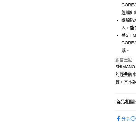
合作金
GORE
超商取貨
華南商
經編針
Apple Pay
上海商
縫線防
國泰世
入，能
街口支付
臺灣中
將SH
匯豐（
悠遊付
聯邦商
GORE
元大商
大哥付你
感。
玉山商
相關說明
銷售重點
台新國
【大哥付
SHIMAN
台灣樂
AFTEE先
1.本服務
的經典防水
2.付款方
相關說明
流程，驗
【關於「A
質，基本
ATM付款
完成交易
AFTEE
3.實際核
便利好安
4.訂單成
貨到付款
１．簡單
商品相關分
消。如遇
２．便利
無法說明
３．安心
【繳款方
戶外服飾
運送方式
1.分期款
分享
【「AFT
品牌專區
醒簡訊。
１．於結帳
全家取貨
2.透過簡
付」結帳
季節專區
帳／街口支
２．訂單