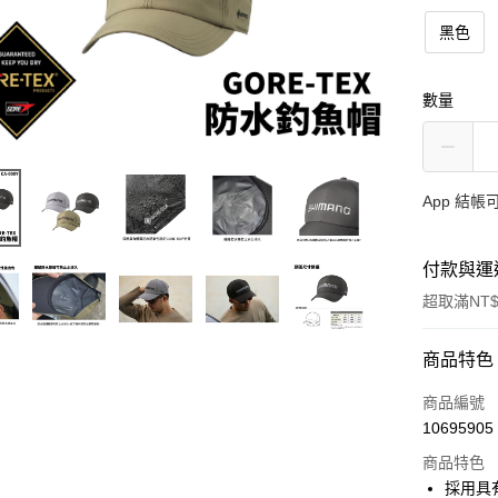
黑色
數量
App 結
付款與運
超取滿NT$
付款方式
商品特色
信用卡一
商品編號
10695905
信用卡分
商品特色
3 期 
採用具