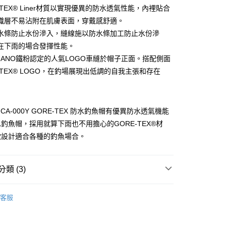
庫商業銀行
第一商業銀行
-TEX® Liner材質以實現優異的防水透氣性能，內裡貼合
付款
業銀行
彰化商業銀行
織層不易沾附在肌膚表面，穿戴感舒適。
業儲蓄銀行
台北富邦商業銀行
水條防止水份滲入，縫線施以防水條加工防止水份滲
華商業銀行
兆豐國際商業銀行
在下雨的場合發揮性能。
小企業銀行
台中商業銀行
IMANO鐵粉認定的人氣LOGO車縫於帽子正面。搭配側面
台灣）商業銀行
華泰商業銀行
業銀行
遠東國際商業銀行
-TEX® LOGO，在釣場展現出低調的自我主張和存在
業銀行
永豐商業銀行
分期
業銀行
星展（台灣）商業銀行
際商業銀行
中國信託商業銀行
你分期使用說明】
O CA-000Y GORE-TEX 防水釣魚帽有優異防水透氣機能
天信用卡公司
享後付
由台灣大哥大提供，台灣大哥大用戶可立即使用無須另外申請。
釣魚帽，採用就算下雨也不用擔心的GORE-TEX®材
式選擇「大哥付你分期」，訂單成立後會自動跳轉到大哥付的交易
證手機門號後，選擇欲分期的期數、繳款截止日，確認付款後即
FTEE先享後付」】
款設計適合各種的釣魚場合。
。
先享後付是「在收到商品之後才付款」的支付方式。 讓您購物簡單
准額度、可分期數及費用金額請依後續交易確認頁面所載為準。
心！
立30分鐘內，如未前往確認交易或遇審核未通過，訂單將自動取
：不需註冊會員、不需綁卡、不需儲值。
類 (3)
「轉專審核」未通過狀況，表示未達大哥付你分期系統評分，恕
：只要手機號碼，簡訊認證，即可結帳。
評估內容。
：先確認商品／服務後，再付款。
式說明】
帽子
項不併入電信帳單，「大哥付你分期」於每月結算日後寄送繳費提
客服
EE先享後付」結帳流程】
SHIMANO
方式選擇「AFTEE先享後付」後，將跳轉至「AFTEE先享後
付款
訊連結打開帳單後，可選擇「超商條碼／台灣大直營門市／銀行轉
頁面，進行簡訊認證並確認金額後，即可完成結帳。
夏季防曬涼感商品
付／iPASS MONEY」等通路繳費。
成立數日內，您將收到繳費通知簡訊。