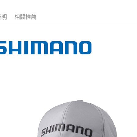
每筆NT$6
３．收到繳
【注意事
／ATM／
付款後全
1.本服務
說明
相關推薦
※ 請注意
每筆NT$6
用戶於交
絡購買商品
款買賣價
先享後付
7-11取貨
2.基於同
※ 交易是
資料（包
是否繳費成
每筆NT$6
用，由本
付客戶支
3.完整用
付款後7-1
【注意事
每筆NT$6
１．透過由
交易，需
一般宅配
求債權轉
２．關於
每筆NT$1
https://aft
３．未成
離島一般
「AFTE
每筆NT$2
任。
４．使用「
貨到付款
即時審查
結果請求
每筆NT$2
５．嚴禁
形，恩沛
動。