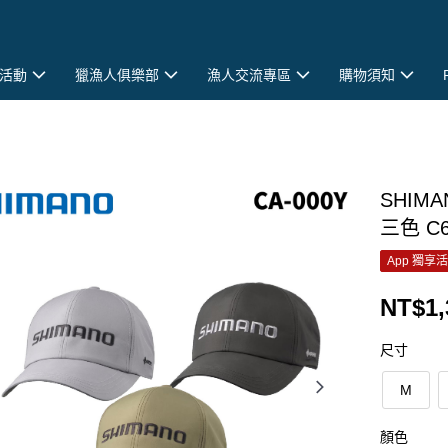
活動
獵漁人俱樂部
漁人交流專區
購物須知
SHIMA
三色 C6
App 獨享
NT$1,
尺寸
M
顏色