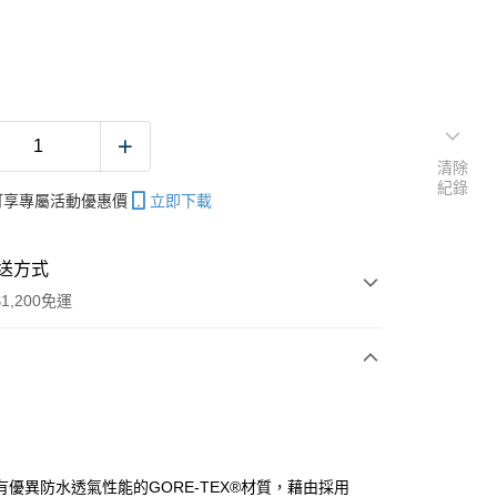
清除
紀錄
帳可享專屬活動優惠價
立即下載
送方式
1,200免運
次付款
期付款
0 利率 每期
NT$460
21家銀行
有優異防水透氣性能的GORE-TEX®材質，藉由採用