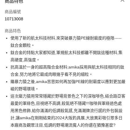
商品特色
信用卡一次付款
商品編號
信用卡分期付款
10713008
3 期 0 利率 每期
NT$226
21家銀行
商品特色
合作金庫商業銀行
第一商業銀行
超商取貨付款
使用了新的航太科技材料,來突破暴力猿PE線耐磨度的極限-----
華南商業銀行
彰化商業銀行
鈦合金顆粒。
Apple Pay
上海商業儲蓄銀行
台北富邦商業銀行
國泰世華商業銀行
兆豐國際商業銀行
鈦合金的特點大家都知道,軍規航太科技都離不開鈦這種材料,集
街口支付
臺灣中小企業銀行
台中商業銀行
高硬度,高強度。
匯豐（台灣）商業銀行
華泰商業銀行
抗高溫於一身的超高階合金材料;amika採用與航太科技相同的鈦
悠遊付
聯邦商業銀行
遠東國際商業銀行
合金,努力地將它磨成肉眼幾乎看不見的細粒。
元大商業銀行
永豐商業銀行
大哥付你分期
繼暴力猿之後,amika苦思如何再加強PE線的耐磨度以應對更加嚴
玉山商業銀行
星展（台灣）商業銀行
相關說明
峻的野場環境。
台新國際商業銀行
中國信託商業銀行
【大哥付你分期使用說明】
台灣樂天信用卡公司
這次磨力猿用常常隱藏於野場背景色之下的深咖啡色,結合路亞客
AFTEE先享後付
1.本服務由台灣大哥大提供，台灣大哥大用戶可立即使用無須另外申請。
2.付款方式選擇「大哥付你分期」，訂單成立後會自動跳轉到大哥付的交易
最愛的軍綠色,目視絕不高調,殺氣絕不隱藏!!!咖啡與軍綠過色處
相關說明
流程，驗證手機門號後，選擇欲分期的期數、繳款截止日，確認付款後即完
【關於「AFTEE先享後付」】
用黑色修飾,給你滿滿的低調殺氣感,充滿潮牌流行感的外包裝設
成交易。
ATM付款
AFTEE先享後付是「在收到商品之後才付款」的支付方式。 讓您購物簡單
計,讓amika在剛剛結束的2024大阪釣具展,大放異彩吸引眾多日
3.實際核准額度、可分期數及費用金額請依後續交易確認頁面所載為準。
便利好安心！
4.訂單成立30分鐘內，如未前往確認交易或遇審核未通過，訂單將自動取
貨到付款
本廠商及觀眾注目,低調的野場潮流魔人的你還在猶豫甚麼?
１．簡單：不需註冊會員、不需綁卡、不需儲值。
消。如遇「轉專審核」未通過狀況，表示未達大哥付你分期系統評分，恕無