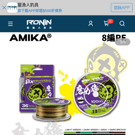
獵漁人釣具
開啟APP
首下載APP即贈$500折價券
0
1
/
5