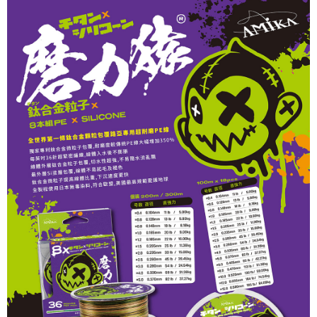
貨到付款（門市自取請勿下單，請聯繫客服）
４．使用「AFTEE先享後付」時，將依據個別帳號之用戶狀況，依本公司即
時審查核予不同之上限額度；若仍有額度不足之情形，本公司將視審查結果
每筆NT$200，滿NT$3,000(含以上)免運費
請求用戶進行身份認證。
５．嚴禁一人註冊多個帳號或使用他人資訊註冊。若發現惡意使用之情形，
恩沛科技股份有限公司將有權停止該用戶之使用額度並採取法律行動。