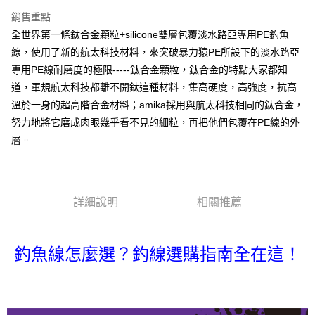
２．便利：只要手機號碼，簡訊認證，即可結帳。
法說明評估內容。
３．安心：先確認商品／服務後，再付款。
銷售重點
【繳款方式說明】
運送方式
全世界第一條鈦合金顆粒+silicone雙層包覆淡水路亞專用PE釣魚
1.分期款項不併入電信帳單，「大哥付你分期」於每月結算日後寄送繳費提
【「AFTEE先享後付」結帳流程】
全家取貨付款
醒簡訊。
線，使用了新的航太科技材料，來突破暴力猿PE所設下的淡水路亞
１．於結帳方式選擇「AFTEE先享後付」後，將跳轉至「AFTEE先享後付」
2.透過簡訊連結打開帳單後，可選擇「超商條碼／台灣大直營門市／銀行轉
每筆NT$60，滿NT$1,200(含以上)免運費
結帳頁面，進行簡訊認證並確認金額後，即可完成結帳。
專用PE線耐磨度的極限-----鈦合金顆粒，鈦合金的特點大家都知
帳／街口支付／iPASS MONEY」等通路繳費。
２．訂單成立數日內，您將收到繳費通知簡訊。
道，軍規航太科技都離不開鈦這種材料，集高硬度，高強度，抗高
付款後全家取貨
３．收到繳費通知簡訊後14天內，點擊此簡訊中的連結，可透過四大超商／
【注意事項】
ATM／網路銀行／等多元方式進行付款，方視為交易完成。
溫於一身的超高階合金材料；amika採用與航太科技相同的鈦合金，
每筆NT$60，滿NT$1,200(含以上)免運費
1.本服務係由「台灣大哥大股份有限公司」（以下簡稱本公司）所提供，讓
※ 請注意：結帳手續完成當下不需立刻繳費，但若您需要取消訂單，請聯絡
努力地將它磨成肉眼幾乎看不見的細粒，再把他們包覆在PE線的外
用戶於交易時，得透過本服務購買商品或服務，並由商店將買賣／分期付款
購買商品的店家。未經商家同意取消之訂單仍視為有效，需透過AFTEE先享
7-11取貨付款
買賣價金債權讓與本公司後，依約使用本公司帳單繳交帳款。
層。
後付繳納相關費用。
2.基於同意付款使用「大哥付你分期」之契約關係目的，商店將以您的個人
每筆NT$60，滿NT$1,200(含以上)免運費
※ 交易是否成功請以「AFTEE先享後付 」之結帳頁面顯示為準，若有關於
資料（包含姓名、電話或地址）提供予台灣大哥大進項蒐集、處理及利用，
是否繳費成功／繳費後需取消欲退款等相關疑問，請聯繫「AFTEE先享後付
由本公司與您本人進行分期帳單所需資料之確認、核對及更正。
客戶支援中心」
https://netprotections.freshdesk.com/support/home
付款後7-11取貨
3.完整用戶服務條款，請詳閱以下連結：
https://oppay.tw/userRule
每筆NT$60，滿NT$1,200(含以上)免運費
詳細說明
相關推薦
【注意事項】
１．透過由恩沛科技股份有限公司提供之「AFTEE先享後付」服務完成之交
一般宅配（門市自取請勿下單，請聯繫客服）
易，需依本服務之必要範圍內提供個人資料，並將交易相關給付款項請求債
權轉讓予恩沛科技股份有限公司。
每筆NT$100，滿NT$2,000(含以上)免運費
釣魚線怎麼選？釣線選購指南全在這！
２．關於個人資料處理事宜，請瀏覽以下網址：
https://aftee.tw/terms/#terms3
離島一般宅配
３．未成年的使用者請事先徵得法定代理人或監護人之同意方可使用
每筆NT$200，滿NT$2,000(含以上)免運費
「AFTEE先享後付」，若未經同意申辦者引起之損失，本公司不負相關責
任。