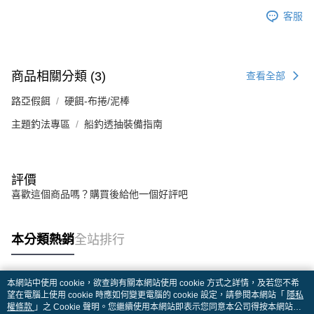
客服
商品相關分類 (3)
查看全部
路亞假餌
硬餌-布捲/泥棒
主題釣法專區
船釣透抽裝備指南
評價
喜歡這個商品嗎？購買後給他一個好評吧
本分類熱銷
全站排行
本網站中使用 cookie，欲查詢有關本網站使用 cookie 方式之詳情，及若您不希
熱門標籤
望在電腦上使用 cookie 時應如何變更電腦的 cookie 設定，請參閱本網站「
隱私
權條款
」之 Cookie 聲明。您繼續使用本網站即表示您同意本公司得按本網站使