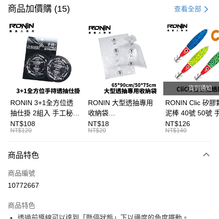
信用卡一次付款
商品加價購 (15)
查看全部
信用卡分期付款
3 期 0 利率 每期
NT$73
21家銀行
合作金庫商業銀行
第一商業銀行
超商取貨付款
華南商業銀行
彰化商業銀行
Apple Pay
上海商業儲蓄銀行
台北富邦商業銀行
國泰世華商業銀行
兆豐國際商業銀行
貨到通知
街口支付
臺灣中小企業銀行
台中商業銀行
RONIN 3+1全方位透
RONIN 大型透抽專用
RONIN Clic 矽
匯豐（台灣）商業銀行
華泰商業銀行
抽仕掛 2組入 手工秘
收納袋
泥棒 40號 50號
悠遊付
聯邦商業銀行
遠東國際商業銀行
製！最適台灣海域
65*90cm/50*75cm 台
抽專用泥棒 布卷
NT$108
NT$18
NT$126
元大商業銀行
永豐商業銀行
NT$120
NT$20
NT$140
大哥付你分期
T991
灣製SGS檢驗無毒 加
B297
玉山商業銀行
星展（台灣）商業銀行
厚加大版 透抽袋 / 砲管
相關說明
台新國際商業銀行
中國信託商業銀行
袋 / 軟絲花枝袋 / 漁貨
商品特色
【大哥付你分期使用說明】
台灣樂天信用卡公司
AFTEE先享後付
袋 T999
1.本服務由台灣大哥大提供，台灣大哥大用戶可立即使用無須另外申請。
商品編號
2.付款方式選擇「大哥付你分期」，訂單成立後會自動跳轉到大哥付的交易
相關說明
流程，驗證手機門號後，選擇欲分期的期數、繳款截止日，確認付款後即完
10772667
【關於「AFTEE先享後付」】
成交易。
ATM付款
AFTEE先享後付是「在收到商品之後才付款」的支付方式。 讓您購物簡單
3.實際核准額度、可分期數及費用金額請依後續交易確認頁面所載為準。
便利好安心！
商品特色
4.訂單成立30分鐘內，如未前往確認交易或遇審核未通過，訂單將自動取
貨到付款
１．簡單：不需註冊會員、不需綁卡、不需儲值。
消。如遇「轉專審核」未通過狀況，表示未達大哥付你分期系統評分，恕無
透過前導線可以達到「懸停狀態」下以適度的角度擺動。