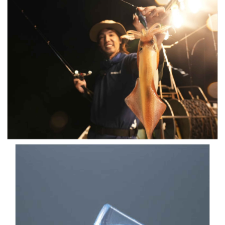
貨到付款（門市自取請勿下單，請聯繫客服）
４．使用「AFTEE先享後付」時，將依據個別帳號之用戶狀況，依本公司即
時審查核予不同之上限額度；若仍有額度不足之情形，本公司將視審查結果
每筆NT$200，滿NT$3,000(含以上)免運費
請求用戶進行身份認證。
５．嚴禁一人註冊多個帳號或使用他人資訊註冊。若發現惡意使用之情形，
國家/地區配送(**下單前請私訊客服確認實際運費(運費另
查看運費
恩沛科技股份有限公司將有權停止該用戶之使用額度並採取法律行動。
計)，訂單才得以成立**)