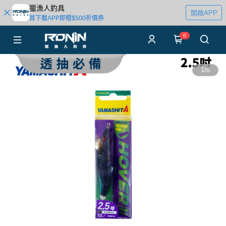
獵漁人釣具
開啟APP
首下載APP即贈$500折價券
0
1
/
6