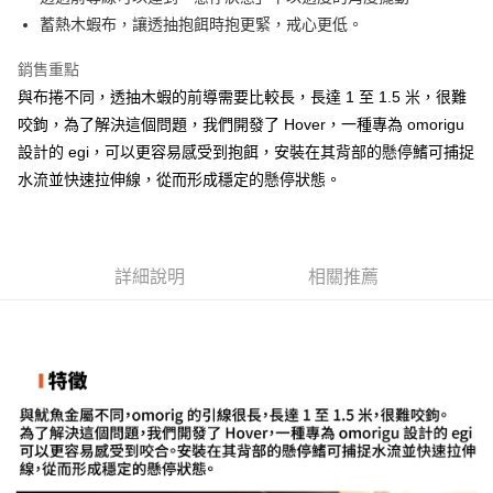
２．便利：只要手機號碼，簡訊認證，即可結帳。
法說明評估內容。
蓄熱木蝦布，讓透抽抱餌時抱更緊，戒心更低。
３．安心：先確認商品／服務後，再付款。
【繳款方式說明】
運送方式
1.分期款項不併入電信帳單，「大哥付你分期」於每月結算日後寄送繳費提
【「AFTEE先享後付」結帳流程】
銷售重點
全家取貨付款
醒簡訊。
１．於結帳方式選擇「AFTEE先享後付」後，將跳轉至「AFTEE先享後付」
2.透過簡訊連結打開帳單後，可選擇「超商條碼／台灣大直營門市／銀行轉
與布捲不同，透抽木蝦的前導需要比較長，長達 1 至 1.5 米，很難
每筆NT$60，滿NT$1,200(含以上)免運費
結帳頁面，進行簡訊認證並確認金額後，即可完成結帳。
帳／街口支付／iPASS MONEY」等通路繳費。
２．訂單成立數日內，您將收到繳費通知簡訊。
咬鉤，為了解決這個問題，我們開發了 Hover，一種專為 omorigu
付款後全家取貨
３．收到繳費通知簡訊後14天內，點擊此簡訊中的連結，可透過四大超商／
設計的 egi，可以更容易感受到抱餌，安裝在其背部的懸停鰭可捕捉
【注意事項】
ATM／網路銀行／等多元方式進行付款，方視為交易完成。
每筆NT$60，滿NT$1,200(含以上)免運費
1.本服務係由「台灣大哥大股份有限公司」（以下簡稱本公司）所提供，讓
水流並快速拉伸線，從而形成穩定的懸停狀態。
※ 請注意：結帳手續完成當下不需立刻繳費，但若您需要取消訂單，請聯絡
用戶於交易時，得透過本服務購買商品或服務，並由商店將買賣／分期付款
購買商品的店家。未經商家同意取消之訂單仍視為有效，需透過AFTEE先享
7-11取貨付款
買賣價金債權讓與本公司後，依約使用本公司帳單繳交帳款。
後付繳納相關費用。
2.基於同意付款使用「大哥付你分期」之契約關係目的，商店將以您的個人
每筆NT$60，滿NT$1,200(含以上)免運費
※ 交易是否成功請以「AFTEE先享後付 」之結帳頁面顯示為準，若有關於
資料（包含姓名、電話或地址）提供予台灣大哥大進項蒐集、處理及利用，
是否繳費成功／繳費後需取消欲退款等相關疑問，請聯繫「AFTEE先享後付
由本公司與您本人進行分期帳單所需資料之確認、核對及更正。
詳細說明
相關推薦
客戶支援中心」
https://netprotections.freshdesk.com/support/home
付款後7-11取貨
3.完整用戶服務條款，請詳閱以下連結：
https://oppay.tw/userRule
每筆NT$60，滿NT$1,200(含以上)免運費
【注意事項】
１．透過由恩沛科技股份有限公司提供之「AFTEE先享後付」服務完成之交
一般宅配（門市自取請勿下單，請聯繫客服）
易，需依本服務之必要範圍內提供個人資料，並將交易相關給付款項請求債
權轉讓予恩沛科技股份有限公司。
每筆NT$100，滿NT$2,000(含以上)免運費
２．關於個人資料處理事宜，請瀏覽以下網址：
https://aftee.tw/terms/#terms3
離島一般宅配
３．未成年的使用者請事先徵得法定代理人或監護人之同意方可使用
每筆NT$200，滿NT$2,000(含以上)免運費
「AFTEE先享後付」，若未經同意申辦者引起之損失，本公司不負相關責
任。