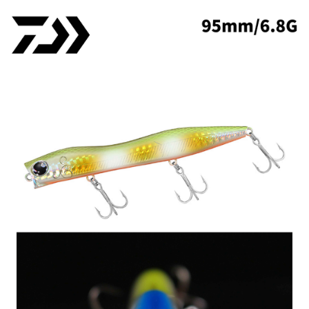
【「AFTEE先享後付」結帳流程】
全家取貨付款
醒簡訊。
１．於結帳方式選擇「AFTEE先享後付」後，將跳轉至「AFTEE先享後付」
2.透過簡訊連結打開帳單後，可選擇「超商條碼／台灣大直營門市／銀行轉
每筆NT$60，滿NT$1,200(含以上)免運費
結帳頁面，進行簡訊認證並確認金額後，即可完成結帳。
帳／街口支付／iPASS MONEY」等通路繳費。
２．訂單成立數日內，您將收到繳費通知簡訊。
付款後全家取貨
３．收到繳費通知簡訊後14天內，點擊此簡訊中的連結，可透過四大超商／
【注意事項】
ATM／網路銀行／等多元方式進行付款，方視為交易完成。
每筆NT$60，滿NT$1,200(含以上)免運費
1.本服務係由「台灣大哥大股份有限公司」（以下簡稱本公司）所提供，讓
※ 請注意：結帳手續完成當下不需立刻繳費，但若您需要取消訂單，請聯絡
用戶於交易時，得透過本服務購買商品或服務，並由商店將買賣／分期付款
購買商品的店家。未經商家同意取消之訂單仍視為有效，需透過AFTEE先享
7-11取貨付款
買賣價金債權讓與本公司後，依約使用本公司帳單繳交帳款。
後付繳納相關費用。
2.基於同意付款使用「大哥付你分期」之契約關係目的，商店將以您的個人
每筆NT$60，滿NT$1,200(含以上)免運費
※ 交易是否成功請以「AFTEE先享後付 」之結帳頁面顯示為準，若有關於
資料（包含姓名、電話或地址）提供予台灣大哥大進項蒐集、處理及利用，
是否繳費成功／繳費後需取消欲退款等相關疑問，請聯繫「AFTEE先享後付
由本公司與您本人進行分期帳單所需資料之確認、核對及更正。
客戶支援中心」
https://netprotections.freshdesk.com/support/home
付款後7-11取貨
3.完整用戶服務條款，請詳閱以下連結：
https://oppay.tw/userRule
每筆NT$60，滿NT$1,200(含以上)免運費
【注意事項】
１．透過由恩沛科技股份有限公司提供之「AFTEE先享後付」服務完成之交
一般宅配（門市自取請勿下單，請聯繫客服）
易，需依本服務之必要範圍內提供個人資料，並將交易相關給付款項請求債
權轉讓予恩沛科技股份有限公司。
每筆NT$100，滿NT$2,000(含以上)免運費
２．關於個人資料處理事宜，請瀏覽以下網址：
https://aftee.tw/terms/#terms3
離島一般宅配
３．未成年的使用者請事先徵得法定代理人或監護人之同意方可使用
每筆NT$200，滿NT$2,000(含以上)免運費
「AFTEE先享後付」，若未經同意申辦者引起之損失，本公司不負相關責
任。
貨到付款（門市自取請勿下單，請聯繫客服）
４．使用「AFTEE先享後付」時，將依據個別帳號之用戶狀況，依本公司即
時審查核予不同之上限額度；若仍有額度不足之情形，本公司將視審查結果
每筆NT$200，滿NT$3,000(含以上)免運費
請求用戶進行身份認證。