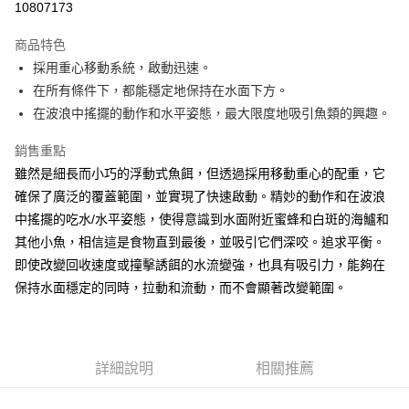
10807173
3 期 0 利率 每期
NT$116
21家銀行
商品特色
合作金庫商業銀行
第一商業銀行
超商取貨付款
採用重心移動系統，啟動迅速。
華南商業銀行
彰化商業銀行
在所有條件下，都能穩定地保持在水面下方。
Apple Pay
上海商業儲蓄銀行
台北富邦商業銀行
國泰世華商業銀行
兆豐國際商業銀行
在波浪中搖擺的動作和水平姿態，最大限度地吸引魚類的興趣。
街口支付
臺灣中小企業銀行
台中商業銀行
銷售重點
匯豐（台灣）商業銀行
華泰商業銀行
悠遊付
聯邦商業銀行
遠東國際商業銀行
雖然是細長而小巧的浮動式魚餌，但透過採用移動重心的配重，它
元大商業銀行
永豐商業銀行
大哥付你分期
確保了廣泛的覆蓋範圍，並實現了快速啟動。精妙的動作和在波浪
玉山商業銀行
星展（台灣）商業銀行
相關說明
中搖擺的吃水/水平姿態，使得意識到水面附近蜜蜂和白斑的海鱸和
台新國際商業銀行
中國信託商業銀行
【大哥付你分期使用說明】
其他小魚，相信這是食物直到最後，並吸引它們深咬。追求平衡。
台灣樂天信用卡公司
AFTEE先享後付
1.本服務由台灣大哥大提供，台灣大哥大用戶可立即使用無須另外申請。
即使改變回收速度或撞擊誘餌的水流變強，也具有吸引力，能夠在
2.付款方式選擇「大哥付你分期」，訂單成立後會自動跳轉到大哥付的交易
相關說明
保持水面穩定的同時，拉動和流動，而不會顯著改變範圍。
流程，驗證手機門號後，選擇欲分期的期數、繳款截止日，確認付款後即完
【關於「AFTEE先享後付」】
成交易。
ATM付款
AFTEE先享後付是「在收到商品之後才付款」的支付方式。 讓您購物簡單
3.實際核准額度、可分期數及費用金額請依後續交易確認頁面所載為準。
便利好安心！
4.訂單成立30分鐘內，如未前往確認交易或遇審核未通過，訂單將自動取
貨到付款
１．簡單：不需註冊會員、不需綁卡、不需儲值。
消。如遇「轉專審核」未通過狀況，表示未達大哥付你分期系統評分，恕無
２．便利：只要手機號碼，簡訊認證，即可結帳。
詳細說明
相關推薦
法說明評估內容。
３．安心：先確認商品／服務後，再付款。
【繳款方式說明】
運送方式
1.分期款項不併入電信帳單，「大哥付你分期」於每月結算日後寄送繳費提