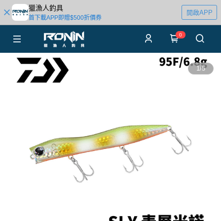
獵漁人釣具
開啟APP
首下載APP即贈$500折價券
0
1
/
5