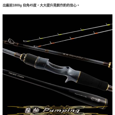
出廠前1800g 仰角45度，大大提升晃餌作釣的信心。