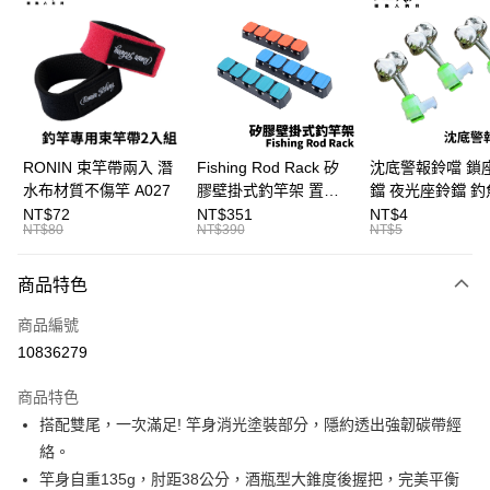
3 期 0 利率 每期
NT$1,233
21家銀行
合作金庫商業銀行
第一商業銀行
Apple Pay
華南商業銀行
彰化商業銀行
街口支付
上海商業儲蓄銀行
台北富邦商業銀行
國泰世華商業銀行
兆豐國際商業銀行
悠遊付
臺灣中小企業銀行
台中商業銀行
RONIN 束竿帶兩入 潛
Fishing Rod Rack 矽
沈底警報鈴噹 鎖
匯豐（台灣）商業銀行
華泰商業銀行
水布材質不傷竿 A027
膠壁掛式釣竿架 置竿
鐺 夜光座鈴鐺 釣
大哥付你分期
聯邦商業銀行
遠東國際商業銀行
架 壁鎖式竿架 釣竿展
鐺 沉底鈴鐺 1入 可插
NT$72
NT$351
NT$4
相關說明
元大商業銀行
永豐商業銀行
NT$80
NT$390
NT$5
示架 T1086
Ø4.5x37mm夜光
【大哥付你分期使用說明】
玉山商業銀行
星展（台灣）商業銀行
T115
AFTEE先享後付
1.本服務由台灣大哥大提供，台灣大哥大用戶可立即使用無須另外申請。
台新國際商業銀行
中國信託商業銀行
商品特色
2.付款方式選擇「大哥付你分期」，訂單成立後會自動跳轉到大哥付的交易
相關說明
台灣樂天信用卡公司
流程，驗證手機門號後，選擇欲分期的期數、繳款截止日，確認付款後即完
【關於「AFTEE先享後付」】
成交易。
商品編號
ATM付款
AFTEE先享後付是「在收到商品之後才付款」的支付方式。 讓您購物簡單
3.實際核准額度、可分期數及費用金額請依後續交易確認頁面所載為準。
10836279
便利好安心！
4.訂單成立30分鐘內，如未前往確認交易或遇審核未通過，訂單將自動取
貨到付款
１．簡單：不需註冊會員、不需綁卡、不需儲值。
消。如遇「轉專審核」未通過狀況，表示未達大哥付你分期系統評分，恕無
２．便利：只要手機號碼，簡訊認證，即可結帳。
商品特色
法說明評估內容。
３．安心：先確認商品／服務後，再付款。
【繳款方式說明】
運送方式
搭配雙尾，一次滿足! 竿身消光塗裝部分，隱約透出強韌碳帶經
1.分期款項不併入電信帳單，「大哥付你分期」於每月結算日後寄送繳費提
【「AFTEE先享後付」結帳流程】
絡。
一般宅配（門市自取請勿下單，請聯繫客服）
醒簡訊。
１．於結帳方式選擇「AFTEE先享後付」後，將跳轉至「AFTEE先享後付」
竿身自重135g，肘距38公分，酒瓶型大錐度後握把，完美平衡
2.透過簡訊連結打開帳單後，可選擇「超商條碼／台灣大直營門市／銀行轉
每筆NT$100，滿NT$2,000(含以上)免運費
結帳頁面，進行簡訊認證並確認金額後，即可完成結帳。