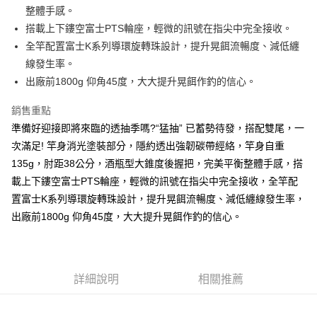
帳／街口支付／iPASS MONEY」等通路繳費。
整體手感。
２．訂單成立數日內，您將收到繳費通知簡訊。
大型宅配(門市自取請勿下單，請聯繫客服）
３．收到繳費通知簡訊後14天內，點擊此簡訊中的連結，可透過四大超商／
搭載上下鏤空富士PTS輪座，輕微的訊號在指尖中完全接收。
【注意事項】
ATM／網路銀行／等多元方式進行付款，方視為交易完成。
每筆NT$150，滿NT$2,000(含以上)免運費
1.本服務係由「台灣大哥大股份有限公司」（以下簡稱本公司）所提供，讓
全竿配置富士K系列導環旋轉珠設計，提升晃餌流暢度、減低纏
※ 請注意：結帳手續完成當下不需立刻繳費，但若您需要取消訂單，請聯絡
用戶於交易時，得透過本服務購買商品或服務，並由商店將買賣／分期付款
線發生率。
購買商品的店家。未經商家同意取消之訂單仍視為有效，需透過AFTEE先享
離島一般宅配
買賣價金債權讓與本公司後，依約使用本公司帳單繳交帳款。
後付繳納相關費用。
出廠前1800g 仰角45度，大大提升晃餌作釣的信心。
2.基於同意付款使用「大哥付你分期」之契約關係目的，商店將以您的個人
每筆NT$200，滿NT$2,000(含以上)免運費
※ 交易是否成功請以「AFTEE先享後付 」之結帳頁面顯示為準，若有關於
資料（包含姓名、電話或地址）提供予台灣大哥大進項蒐集、處理及利用，
是否繳費成功／繳費後需取消欲退款等相關疑問，請聯繫「AFTEE先享後付
由本公司與您本人進行分期帳單所需資料之確認、核對及更正。
銷售重點
客戶支援中心」
https://netprotections.freshdesk.com/support/home
貨到付款（門市自取請勿下單，請聯繫客服）
3.完整用戶服務條款，請詳閱以下連結：
https://oppay.tw/userRule
準備好迎接即將來臨的透抽季嗎?“猛抽” 已蓄勢待發，搭配雙尾，一
每筆NT$200，滿NT$3,000(含以上)免運費
【注意事項】
次滿足! 竿身消光塗裝部分，隱約透出強韌碳帶經絡，竿身自重
１．透過由恩沛科技股份有限公司提供之「AFTEE先享後付」服務完成之交
國家/地區配送(**下單前請私訊客服確認實際運費(運費另
查看運費
135g，肘距38公分，酒瓶型大錐度後握把，完美平衡整體手感，搭
易，需依本服務之必要範圍內提供個人資料，並將交易相關給付款項請求債
計)，訂單才得以成立**)
權轉讓予恩沛科技股份有限公司。
載上下鏤空富士PTS輪座，輕微的訊號在指尖中完全接收，全竿配
２．關於個人資料處理事宜，請瀏覽以下網址：
置富士K系列導環旋轉珠設計，提升晃餌流暢度、減低纏線發生率，
https://aftee.tw/terms/#terms3
出廠前1800g 仰角45度，大大提升晃餌作釣的信心。
３．未成年的使用者請事先徵得法定代理人或監護人之同意方可使用
「AFTEE先享後付」，若未經同意申辦者引起之損失，本公司不負相關責
任。
４．使用「AFTEE先享後付」時，將依據個別帳號之用戶狀況，依本公司即
時審查核予不同之上限額度；若仍有額度不足之情形，本公司將視審查結果
詳細說明
相關推薦
請求用戶進行身份認證。
５．嚴禁一人註冊多個帳號或使用他人資訊註冊。若發現惡意使用之情形，
恩沛科技股份有限公司將有權停止該用戶之使用額度並採取法律行動。