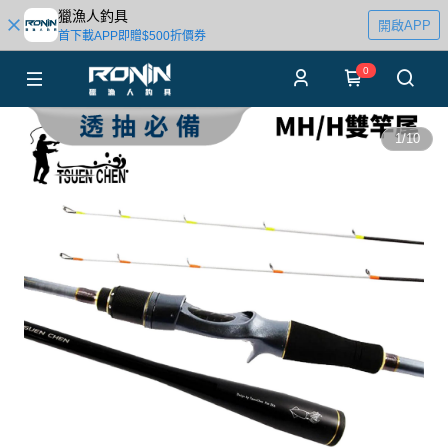
獵漁人釣具
開啟APP
首下載APP即贈$500折價券
0
1
/
10